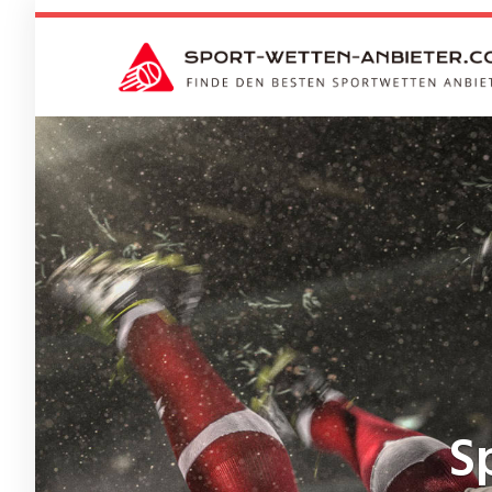
Skip to main content
S