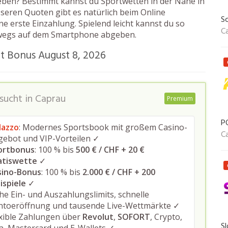
ben? Bestimmt kannst du Sportwetten in der Nähe in
seren Quoten gibt es natürlich beim Online
S
 erste Einzahlung. Spielend leicht kannst du so
C
wegs auf dem Smartphone abgeben.
t Bonus August 8, 2026
sucht in
Caprau
Premium
P
lazzo
: Modernes Sportsbook mit großem Casino-
C
gebot und VIP-Vorteilen ✓
ortbonus
: 100 % bis
500 € / CHF + 20 €
atiswette
✓
sino-Bonus
: 100 % bis
2.000 € / CHF + 200
ispiele
✓
e Ein- und Auszahlungslimits, schnelle
ntoeröffnung und tausende Live-Wettmärkte ✓
exible Zahlungen über
Revolut
,
SOFORT
, Crypto,
Sl