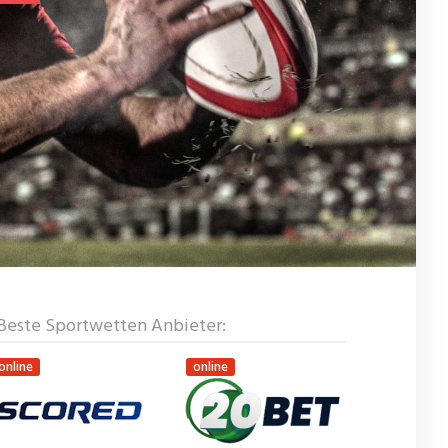
Beste Sportwetten Anbieter:
online
online