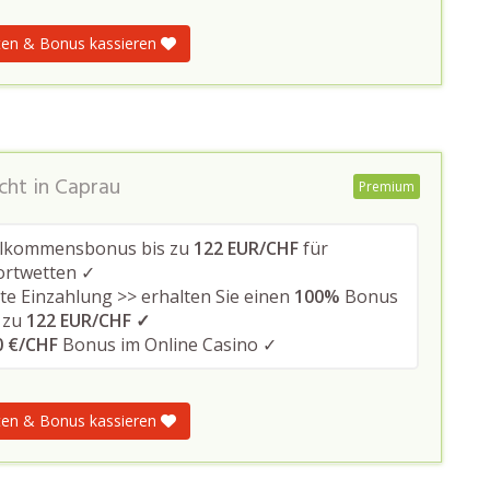
ten & Bonus kassieren
cht in
Caprau
Premium
llkommensbonus bis zu
122 EUR/CHF
für
ortwetten ✓
te Einzahlung >> erhalten Sie einen
100%
Bonus
 zu
122 EUR/CHF ✓
0 €/CHF
Bonus im Online Casino ✓
ten & Bonus kassieren