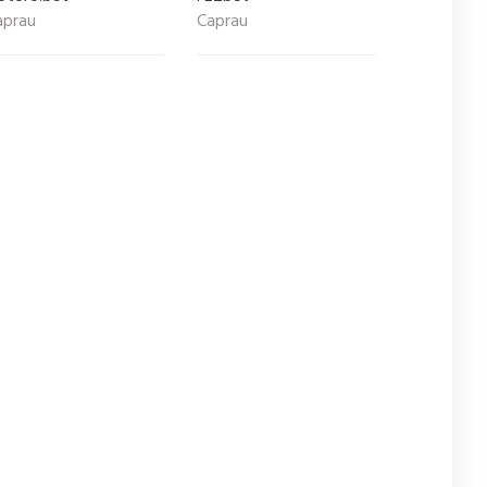
aprau
Caprau