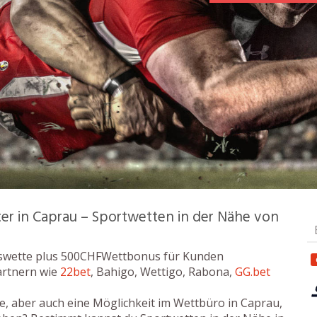
er in Caprau – Sportwetten in der Nähe von
tiswette plus 500CHFWettbonus für Kunden
artnern wie
22bet
, Bahigo, Wettigo, Rabona,
GG.bet
e, aber auch eine Möglichkeit im Wettbüro in Caprau,