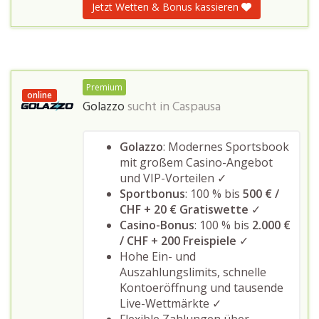
Jetzt Wetten & Bonus kassieren
Premium
online
Golazzo
sucht in
Caspausa
Golazzo
: Modernes Sportsbook
mit großem Casino-Angebot
und VIP-Vorteilen ✓
Sportbonus
: 100 % bis
500 € /
CHF + 20 € Gratiswette
✓
Casino-Bonus
: 100 % bis
2.000 €
/ CHF + 200 Freispiele
✓
Hohe Ein- und
Auszahlungslimits, schnelle
Kontoeröffnung und tausende
Live-Wettmärkte ✓