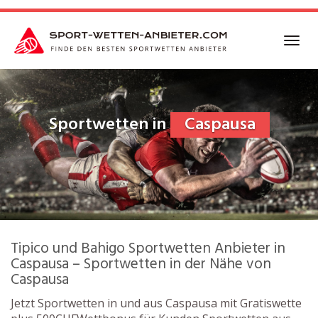
Skip to main content
Togg
Sportwetten in
Caspausa
Tipico und Bahigo Sportwetten Anbieter in
Caspausa – Sportwetten in der Nähe von
Caspausa
Jetzt Sportwetten in und aus Caspausa mit Gratiswette