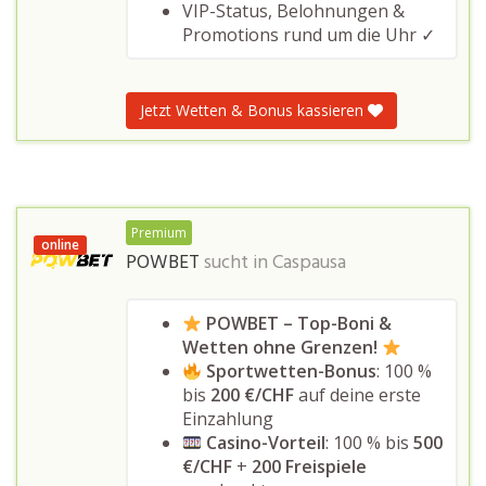
VIP-Status, Belohnungen &
Promotions rund um die Uhr ✓
Jetzt Wetten & Bonus kassieren
Premium
online
POWBET
sucht in
Caspausa
POWBET – Top-Boni &
Wetten ohne Grenzen!
Sportwetten-Bonus
: 100 %
bis
200 €/CHF
auf deine erste
Einzahlung
Casino-Vorteil
: 100 % bis
500
€/CHF
+
200 Freispiele