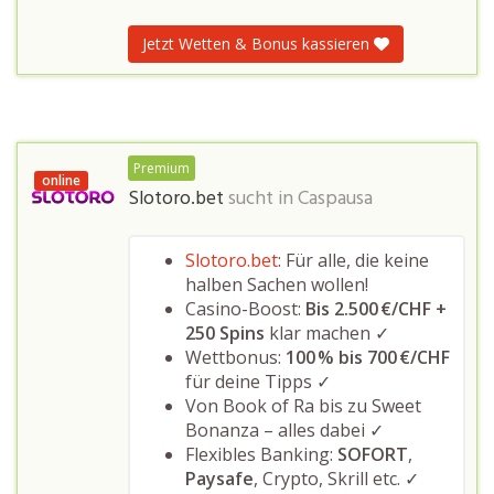
Jetzt Wetten & Bonus kassieren
Premium
online
Slotoro.bet
sucht in
Caspausa
Slotoro.bet
: Für alle, die keine
halben Sachen wollen!
Casino-Boost:
Bis 2.500 €/CHF +
250 Spins
klar machen ✓
Wettbonus:
100 % bis 700 €/CHF
für deine Tipps ✓
Von Book of Ra bis zu Sweet
Bonanza – alles dabei ✓
Flexibles Banking:
SOFORT
,
Paysafe
, Crypto, Skrill etc. ✓