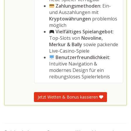
Zahlungsmethoden
: Ein-
und Auszahlungen mit
Kryptowährungen
problemlos
möglich
Vielfältiges Spielangebot
:
Top-Slots von
Novoline,
Merkur & Bally
sowie packende
Live-Casino-Spiele
Benutzerfreundlichkeit
:
Intuitive Navigation &
modernes Design für ein
reibungsloses Spielerlebnis
Jetzt Wetten & Bonus kassieren