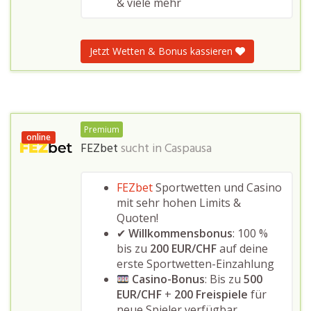
& viele mehr
Jetzt Wetten & Bonus kassieren
Premium
online
FEZbet
sucht in
Caspausa
FEZbet
Sportwetten und Casino
mit sehr hohen Limits &
Quoten!
✔
Willkommensbonus
: 100 %
bis zu
200 EUR/CHF
auf deine
erste Sportwetten-Einzahlung
Casino-Bonus
: Bis zu
500
EUR/CHF
+
200 Freispiele
für
neue Spieler verfügbar