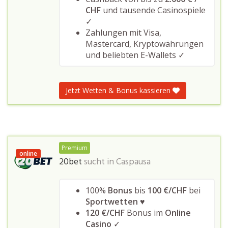
CHF
und tausende Casinospiele
✓
Zahlungen mit Visa,
Mastercard, Kryptowährungen
und beliebten E-Wallets ✓
Jetzt Wetten & Bonus kassieren
Premium
online
20bet
sucht in
Caspausa
100%
Bonus
bis
100 €/CHF
bei
Sportwetten
♥
120 €/CHF
Bonus im
Online
Casino
✓