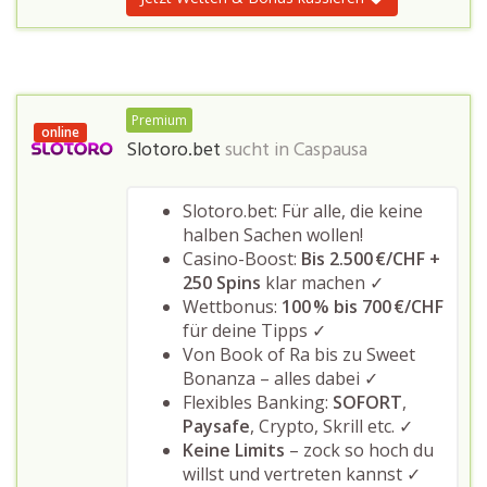
Premium
online
Slotoro.bet
sucht in
Caspausa
Slotoro.bet: Für alle, die keine
halben Sachen wollen!
Casino-Boost:
Bis 2.500 €/CHF +
250 Spins
klar machen ✓
Wettbonus:
100 % bis 700 €/CHF
für deine Tipps ✓
Von Book of Ra bis zu Sweet
Bonanza – alles dabei ✓
Flexibles Banking:
SOFORT
,
Paysafe
, Crypto, Skrill etc. ✓
Keine Limits
– zock so hoch du
willst und vertreten kannst ✓