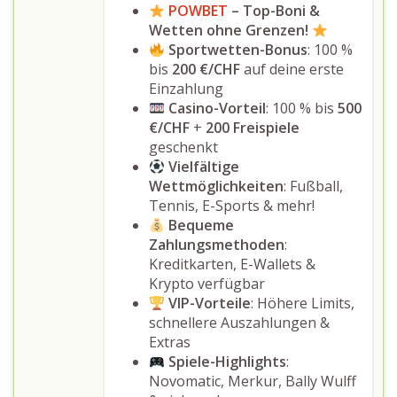
POWBET
– Top-Boni &
Wetten ohne Grenzen!
Sportwetten-Bonus
: 100 %
bis
200 €/CHF
auf deine erste
Einzahlung
Casino-Vorteil
: 100 % bis
500
€/CHF
+
200 Freispiele
geschenkt
Vielfältige
Wettmöglichkeiten
: Fußball,
Tennis, E-Sports & mehr!
Bequeme
Zahlungsmethoden
:
Kreditkarten, E-Wallets &
Krypto verfügbar
VIP-Vorteile
: Höhere Limits,
schnellere Auszahlungen &
Extras
Spiele-Highlights
:
Novomatic, Merkur, Bally Wulff