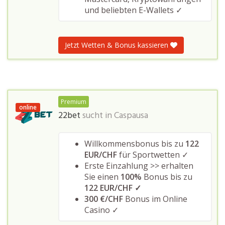
und beliebten E-Wallets ✓
Jetzt Wetten & Bonus kassieren
Premium
online
22bet
sucht in
Caspausa
Willkommensbonus bis zu
122
EUR/CHF
für Sportwetten ✓
Erste Einzahlung >> erhalten
Sie einen
100%
Bonus bis zu
122 EUR/CHF ✓
300 €/CHF
Bonus im Online
Casino ✓