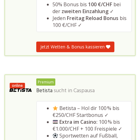
50% Bonus bis
100 €/CHF
bei
der
zweiten Einzahlung
✓
Jeden
Freitag Reload Bonus
bis
100 €/CHF ✓
Jetzt Wetten & Bonus kassieren
Premium
online
Betista
sucht in
Caspausa
Betista – Hol dir 100 % bis
€250/CHF Startbonus ✓
Extra im Casino:
100 % bis
€1.000/CHF + 100 Freispiele ✓
Sportwetten auf Fußball,