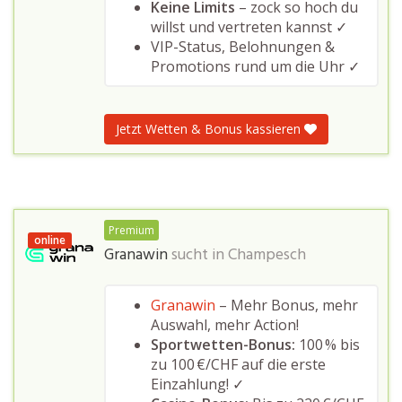
Keine Limits
– zock so hoch du
willst und vertreten kannst ✓
VIP-Status, Belohnungen &
Promotions rund um die Uhr ✓
Jetzt Wetten & Bonus kassieren
Premium
online
Granawin
sucht in
Champesch
Granawin
– Mehr Bonus, mehr
Auswahl, mehr Action!
Sportwetten-Bonus:
100 % bis
zu 100 €/CHF auf die erste
Einzahlung! ✓