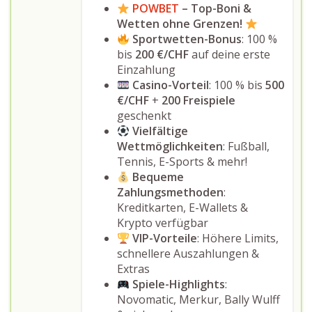
POWBET
– Top-Boni &
Wetten ohne Grenzen!
Sportwetten-Bonus
: 100 %
bis
200 €/CHF
auf deine erste
Einzahlung
Casino-Vorteil
: 100 % bis
500
€/CHF
+
200 Freispiele
geschenkt
Vielfältige
Wettmöglichkeiten
: Fußball,
Tennis, E-Sports & mehr!
Bequeme
Zahlungsmethoden
:
Kreditkarten, E-Wallets &
Krypto verfügbar
VIP-Vorteile
: Höhere Limits,
schnellere Auszahlungen &
Extras
Spiele-Highlights
:
Novomatic, Merkur, Bally Wulff