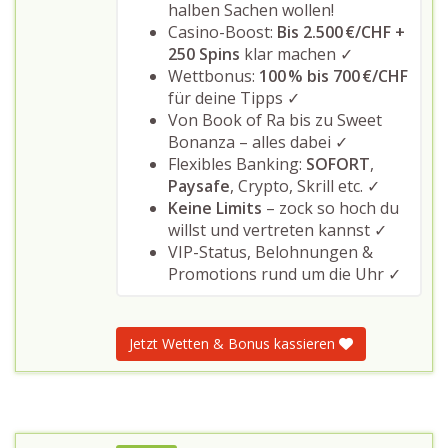
halben Sachen wollen!
Casino-Boost:
Bis 2.500 €/CHF +
250 Spins
klar machen ✓
Wettbonus:
100 % bis 700 €/CHF
für deine Tipps ✓
Von Book of Ra bis zu Sweet
Bonanza – alles dabei ✓
Flexibles Banking:
SOFORT
,
Paysafe
, Crypto, Skrill etc. ✓
Keine Limits
– zock so hoch du
willst und vertreten kannst ✓
VIP-Status, Belohnungen &
Promotions rund um die Uhr ✓
Jetzt Wetten & Bonus kassieren