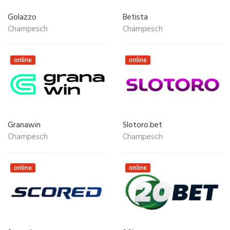
Golazzo
Betista
Champesch
Champesch
online
online
Granawin
Slotoro.bet
Champesch
Champesch
online
online