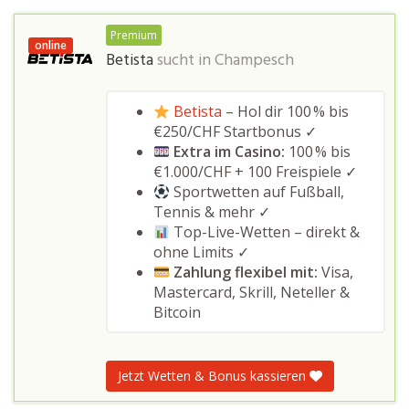
Premium
online
Betista
sucht in
Champesch
Betista
– Hol dir 100 % bis
€250/CHF Startbonus ✓
Extra im Casino:
100 % bis
€1.000/CHF + 100 Freispiele ✓
Sportwetten auf Fußball,
Tennis & mehr ✓
Top-Live-Wetten – direkt &
ohne Limits ✓
Zahlung flexibel mit:
Visa,
Mastercard, Skrill, Neteller &
Bitcoin
Jetzt Wetten & Bonus kassieren