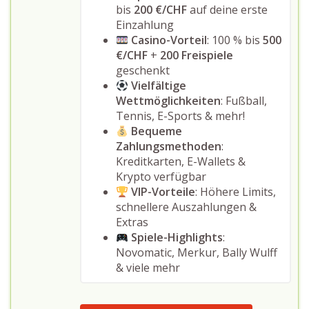
bis
200 €/CHF
auf deine erste
Einzahlung
Casino-Vorteil
: 100 % bis
500
€/CHF
+
200 Freispiele
geschenkt
Vielfältige
Wettmöglichkeiten
: Fußball,
Tennis, E-Sports & mehr!
Bequeme
Zahlungsmethoden
:
Kreditkarten, E-Wallets &
Krypto verfügbar
VIP-Vorteile
: Höhere Limits,
schnellere Auszahlungen &
Extras
Spiele-Highlights
:
Novomatic, Merkur, Bally Wulff
& viele mehr