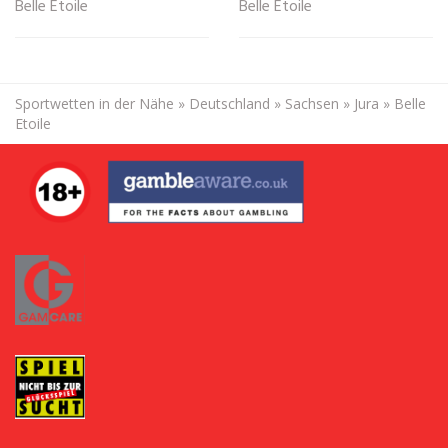
Belle Etoile
Belle Etoile
Sportwetten in der Nähe
»
Deutschland
»
Sachsen
»
Jura
»
Belle
Etoile