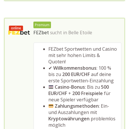
Premium
online
FEZbet
sucht in
Belle Etoile
FEZbet Sportwetten und Casino
mit sehr hohen Limits &
Quoten!
✔
Willkommensbonus
: 100 %
bis zu
200 EUR/CHF
auf deine
erste Sportwetten-Einzahlung
Casino-Bonus
: Bis zu
500
EUR/CHF
+
200 Freispiele
für
neue Spieler verfügbar
Zahlungsmethoden
: Ein-
und Auszahlungen mit
Kryptowährungen
problemlos
möglich