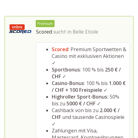
Premium
online
Scored
sucht in
Belle Etoile
Scored
: Premium Sportwetten &
Casino mit exklusiven Aktionen
✓
Sportbonus
: 100 % bis
250 € /
CHF
✓
Casino-Bonus
: 100 % bis
1.000 €
/ CHF + 100 Freispiele
✓
Highroller Sport-Bonus:
50%
bis zu
5000 € / CHF
✓
Cashback von bis zu
2.000 € /
CHF
und tausende Casinospiele
✓
Zahlungen mit Visa,
Mastercard, Kryptowährungen