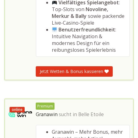
Vielfältiges Spielangebot
:
Top-Slots von
Novoline,
Merkur & Bally
sowie packende
Live-Casino-Spiele
Benutzerfreundlichkeit
:
Intuitive Navigation &
modernes Design für ein
reibungsloses Spielerlebnis
Jetzt Wetten & Bonus kassieren
Premium
online
Granawin
sucht in
Belle Etoile
Granawin – Mehr Bonus, mehr