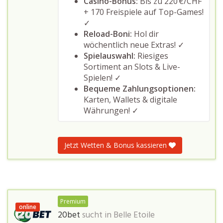
Casino-Bonus:
Bis zu 220 €/CHF
+ 170 Freispiele auf Top-Games!
✓
Reload-Boni:
Hol dir
wöchentlich neue Extras! ✓
Spielauswahl:
Riesiges
Sortiment an Slots & Live-
Spielen! ✓
Bequeme Zahlungsoptionen:
Karten, Wallets & digitale
Währungen! ✓
Jetzt Wetten & Bonus kassieren
Premium
online
20bet
sucht in
Belle Etoile