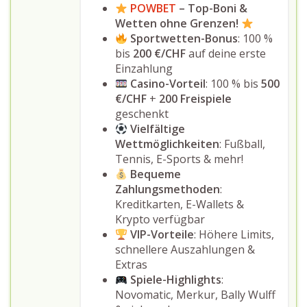
POWBET
– Top-Boni &
Wetten ohne Grenzen!
Sportwetten-Bonus
: 100 %
bis
200 €/CHF
auf deine erste
Einzahlung
Casino-Vorteil
: 100 % bis
500
€/CHF
+
200 Freispiele
geschenkt
Vielfältige
Wettmöglichkeiten
: Fußball,
Tennis, E-Sports & mehr!
Bequeme
Zahlungsmethoden
:
Kreditkarten, E-Wallets &
Krypto verfügbar
VIP-Vorteile
: Höhere Limits,
schnellere Auszahlungen &
Extras
Spiele-Highlights
:
Novomatic, Merkur, Bally Wulff