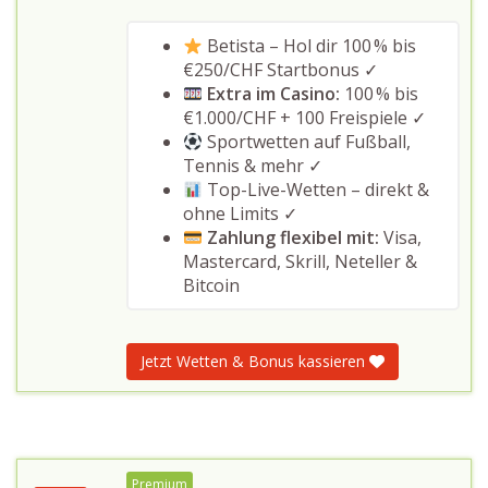
Betista – Hol dir 100 % bis
€250/CHF Startbonus ✓
Extra im Casino:
100 % bis
€1.000/CHF + 100 Freispiele ✓
Sportwetten auf Fußball,
Tennis & mehr ✓
Top-Live-Wetten – direkt &
ohne Limits ✓
Zahlung flexibel mit:
Visa,
Mastercard, Skrill, Neteller &
Bitcoin
Jetzt Wetten & Bonus kassieren
Premium