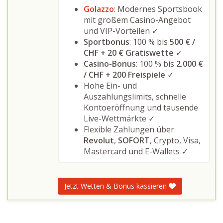
Golazzo
: Modernes Sportsbook
mit großem Casino-Angebot
und VIP-Vorteilen ✓
Sportbonus
: 100 % bis
500 € /
CHF + 20 € Gratiswette
✓
Casino-Bonus
: 100 % bis
2.000 €
/ CHF + 200 Freispiele
✓
Hohe Ein- und
Auszahlungslimits, schnelle
Kontoeröffnung und tausende
Live-Wettmärkte ✓
Flexible Zahlungen über
Revolut
,
SOFORT
, Crypto, Visa,
Mastercard und E-Wallets ✓
Jetzt Wetten & Bonus kassieren