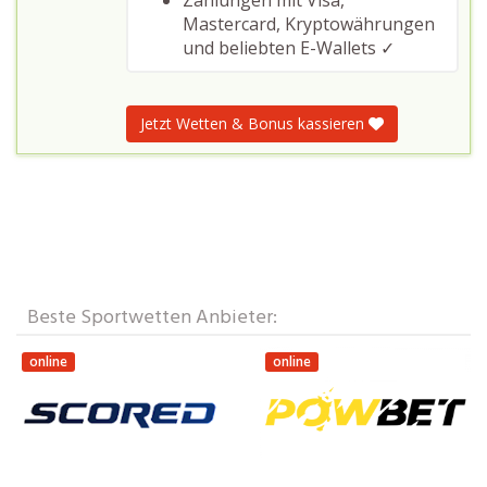
Zahlungen mit Visa,
Mastercard, Kryptowährungen
und beliebten E-Wallets ✓
Jetzt Wetten & Bonus kassieren
Beste Sportwetten Anbieter:
online
online