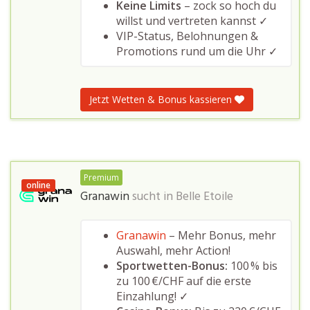
Keine Limits
– zock so hoch du
willst und vertreten kannst ✓
VIP-Status, Belohnungen &
Promotions rund um die Uhr ✓
Jetzt Wetten & Bonus kassieren
Premium
online
Granawin
sucht in
Belle Etoile
Granawin
– Mehr Bonus, mehr
Auswahl, mehr Action!
Sportwetten-Bonus:
100 % bis
zu 100 €/CHF auf die erste
Einzahlung! ✓