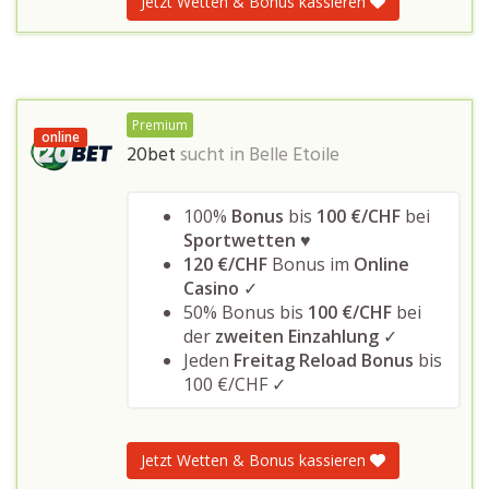
Jetzt Wetten & Bonus kassieren
Premium
online
20bet
sucht in
Belle Etoile
100%
Bonus
bis
100 €/CHF
bei
Sportwetten
♥
120 €/CHF
Bonus im
Online
Casino
✓
50% Bonus bis
100 €/CHF
bei
der
zweiten Einzahlung
✓
Jeden
Freitag Reload Bonus
bis
100 €/CHF ✓
Jetzt Wetten & Bonus kassieren