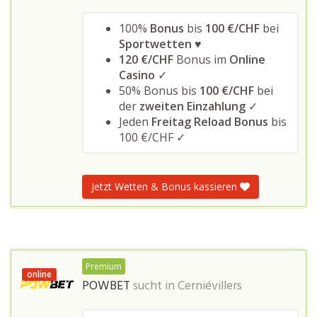
100%
Bonus
bis
100 €/CHF
bei
Sportwetten
♥
120 €/CHF
Bonus im
Online
Casino
✓
50% Bonus bis
100 €/CHF
bei
der
zweiten Einzahlung
✓
Jeden
Freitag Reload Bonus
bis
100 €/CHF ✓
Jetzt Wetten & Bonus kassieren
Premium
online
POWBET
sucht in
Cerniévillers