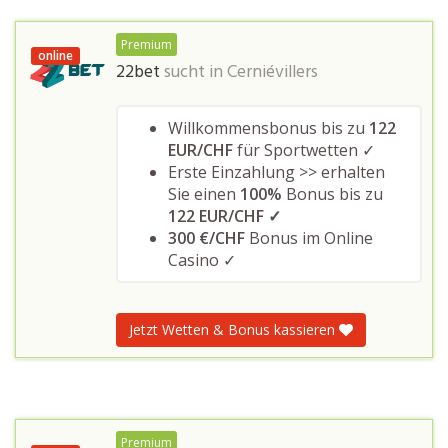
Premium
online
22bet
sucht in
Cerniévillers
Willkommensbonus bis zu
122
EUR/CHF
für Sportwetten ✓
Erste Einzahlung >> erhalten
Sie einen
100%
Bonus bis zu
122 EUR/CHF ✓
300 €/CHF
Bonus im Online
Casino ✓
Jetzt Wetten & Bonus kassieren
Premium