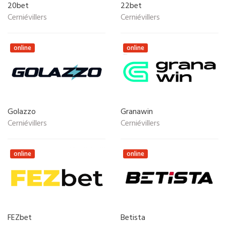
20bet
22bet
Cerniévillers
Cerniévillers
online
online
Golazzo
Granawin
Cerniévillers
Cerniévillers
online
online
FEZbet
Betista