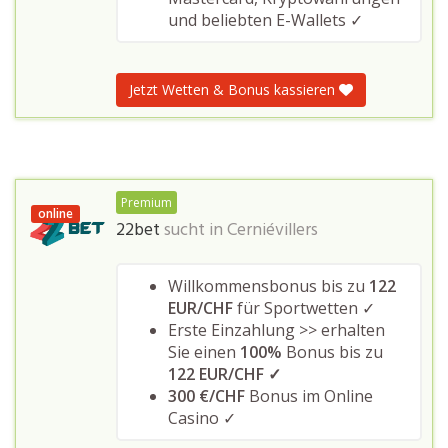
und beliebten E-Wallets ✓
Jetzt Wetten & Bonus kassieren
Premium
online
22bet
sucht in
Cerniévillers
Willkommensbonus bis zu
122
EUR/CHF
für Sportwetten ✓
Erste Einzahlung >> erhalten
Sie einen
100%
Bonus bis zu
122 EUR/CHF ✓
300 €/CHF
Bonus im Online
Casino ✓