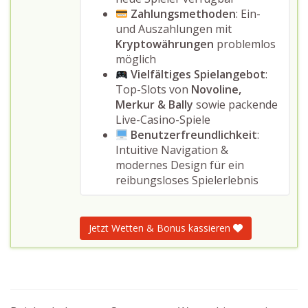
Zahlungsmethoden
: Ein-
und Auszahlungen mit
Kryptowährungen
problemlos
möglich
Vielfältiges Spielangebot
:
Top-Slots von
Novoline,
Merkur & Bally
sowie packende
Live-Casino-Spiele
Benutzerfreundlichkeit
:
Intuitive Navigation &
modernes Design für ein
reibungsloses Spielerlebnis
Jetzt Wetten & Bonus kassieren