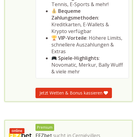
Tennis, E-Sports & mehr!
Bequeme
Zahlungsmethoden
:
Kreditkarten, E-Wallets &
Krypto verfügbar
VIP-Vorteile
: Höhere Limits,
schnellere Auszahlungen &
Extras
Spiele-Highlights
:
Novomatic, Merkur, Bally Wulff
& viele mehr
Jetzt Wetten & Bonus kassieren
Premium
online
FEZbet
sucht in
Cerniévillers