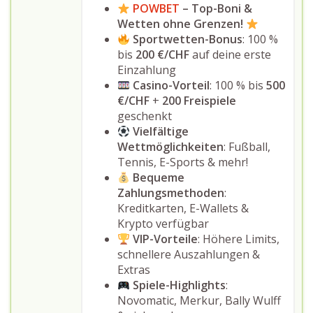
POWBET
– Top-Boni &
Wetten ohne Grenzen!
Sportwetten-Bonus
: 100 %
bis
200 €/CHF
auf deine erste
Einzahlung
Casino-Vorteil
: 100 % bis
500
€/CHF
+
200 Freispiele
geschenkt
Vielfältige
Wettmöglichkeiten
: Fußball,
Tennis, E-Sports & mehr!
Bequeme
Zahlungsmethoden
:
Kreditkarten, E-Wallets &
Krypto verfügbar
VIP-Vorteile
: Höhere Limits,
schnellere Auszahlungen &
Extras
Spiele-Highlights
:
Novomatic, Merkur, Bally Wulff