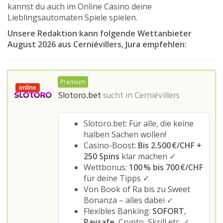
kannst du auch im Online Casino deine
Lieblingsautomaten Spiele spielen.
Unsere Redaktion kann folgende Wettanbieter
August 2026 aus Cerniévillers, Jura empfehlen:
Premium
online
Slotoro.bet
sucht in
Cerniévillers
Slotoro.bet: Für alle, die keine
halben Sachen wollen!
Casino-Boost:
Bis 2.500 €/CHF +
250 Spins
klar machen ✓
Wettbonus:
100 % bis 700 €/CHF
für deine Tipps ✓
Von Book of Ra bis zu Sweet
Bonanza – alles dabei ✓
Flexibles Banking:
SOFORT
,
Paysafe
, Crypto, Skrill etc. ✓