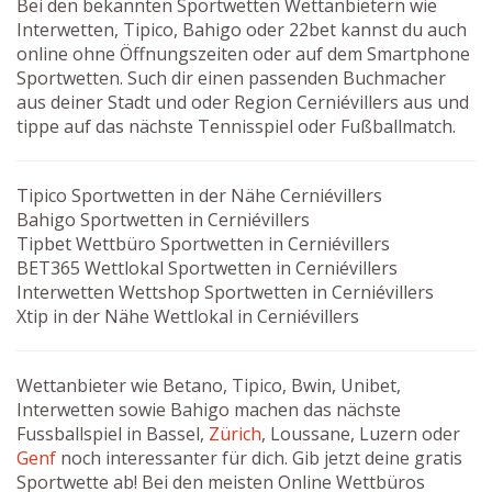
Bei den bekannten Sportwetten Wettanbietern wie
Interwetten, Tipico, Bahigo oder 22bet kannst du auch
online ohne Öffnungszeiten oder auf dem Smartphone
Sportwetten. Such dir einen passenden Buchmacher
aus deiner Stadt und oder Region Cerniévillers aus und
tippe auf das nächste Tennisspiel oder Fußballmatch.
Tipico Sportwetten in der Nähe Cerniévillers
Bahigo Sportwetten in Cerniévillers
Tipbet Wettbüro Sportwetten in Cerniévillers
BET365 Wettlokal Sportwetten in Cerniévillers
Interwetten Wettshop Sportwetten in Cerniévillers
Xtip in der Nähe Wettlokal in Cerniévillers
Wettanbieter wie Betano, Tipico, Bwin, Unibet,
Interwetten sowie Bahigo machen das nächste
Fussballspiel in Bassel,
Zürich
, Loussane, Luzern oder
Genf
noch interessanter für dich. Gib jetzt deine gratis
Sportwette ab! Bei den meisten Online Wettbüros