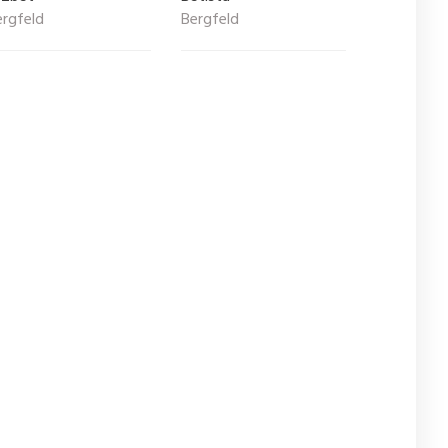
ergfeld
Bergfeld