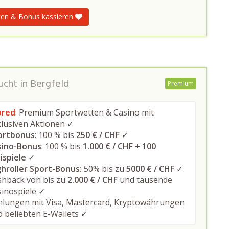
ten & Bonus kassieren
ucht in
Bergfeld
Premium
ored
: Premium Sportwetten & Casino mit
lusiven Aktionen ✓
ortbonus
: 100 % bis
250 € / CHF
✓
sino-Bonus
: 100 % bis
1.000 € / CHF + 100
ispiele
✓
hroller Sport-Bonus:
50% bis zu
5000 € / CHF
✓
shback von bis zu
2.000 € / CHF
und tausende
inospiele ✓
hlungen mit Visa, Mastercard, Kryptowährungen
 beliebten E-Wallets ✓