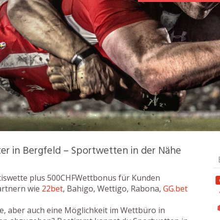
er in Bergfeld – Sportwetten in der Nähe
ratiswette plus 500CHFWettbonus für Kunden
artnern wie
22bet
, Bahigo, Wettigo, Rabona,
GG.bet
e, aber auch eine Möglichkeit im Wettbüro in