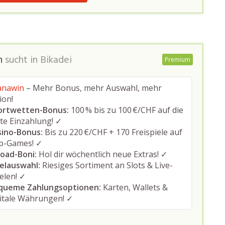
n
sucht in
Bikadei
Premium
anawin
– Mehr Bonus, mehr Auswahl, mehr
ion!
ortwetten-Bonus:
100 % bis zu 100 €/CHF auf die
te Einzahlung! ✓
sino-Bonus:
Bis zu 220 €/CHF + 170 Freispiele auf
p-Games! ✓
load-Boni:
Hol dir wöchentlich neue Extras! ✓
elauswahl:
Riesiges Sortiment an Slots & Live-
elen! ✓
queme Zahlungsoptionen:
Karten, Wallets &
gitale Währungen! ✓