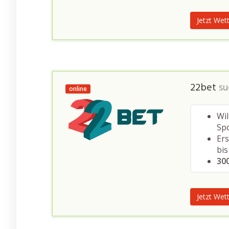
Jetzt Wet
22bet
su
online
Wi
Sp
Ers
bis
30
Jetzt Wet