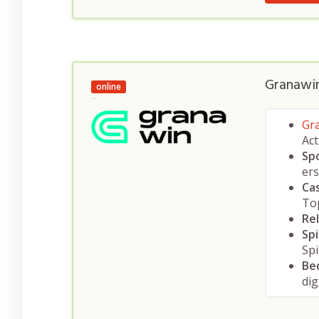
Granawi
online
Gr
Act
Sp
ers
Ca
To
Re
Spi
Spi
Be
di