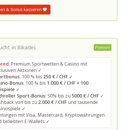
ten & Bonus kassieren
ucht in
Bikadei
Premium
ored
: Premium Sportwetten & Casino mit
lusiven Aktionen ✓
ortbonus
: 100 % bis
250 € / CHF
✓
sino-Bonus
: 100 % bis
1.000 € / CHF + 100
ispiele
✓
hroller Sport-Bonus:
50% bis zu
5000 € / CHF
✓
shback von bis zu
2.000 € / CHF
und tausende
inospiele ✓
hlungen mit Visa, Mastercard, Kryptowährungen
 beliebten E-Wallets ✓