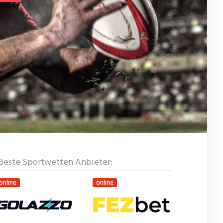
Beste Sportwetten Anbieter:
online
online