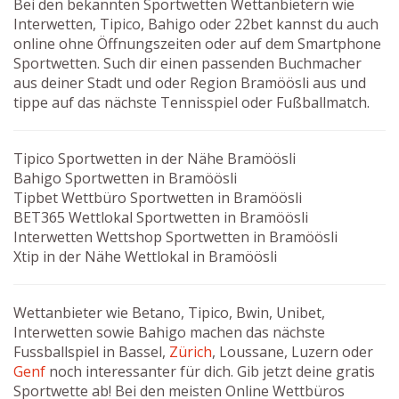
Bei den bekannten Sportwetten Wettanbietern wie
Interwetten, Tipico, Bahigo oder 22bet kannst du auch
online ohne Öffnungszeiten oder auf dem Smartphone
Sportwetten. Such dir einen passenden Buchmacher
aus deiner Stadt und oder Region Bramöösli aus und
tippe auf das nächste Tennisspiel oder Fußballmatch.
Tipico Sportwetten in der Nähe Bramöösli
Bahigo Sportwetten in Bramöösli
Tipbet Wettbüro Sportwetten in Bramöösli
BET365 Wettlokal Sportwetten in Bramöösli
Interwetten Wettshop Sportwetten in Bramöösli
Xtip in der Nähe Wettlokal in Bramöösli
Wettanbieter wie Betano, Tipico, Bwin, Unibet,
Interwetten sowie Bahigo machen das nächste
Fussballspiel in Bassel,
Zürich
, Loussane, Luzern oder
Genf
noch interessanter für dich. Gib jetzt deine gratis
Sportwette ab! Bei den meisten Online Wettbüros