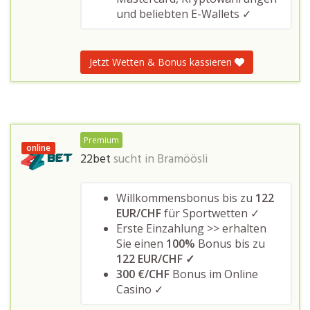
und beliebten E-Wallets ✓
Jetzt Wetten & Bonus kassieren
Premium
online
22bet
sucht in
Bramöösli
Willkommensbonus bis zu
122
EUR/CHF
für Sportwetten ✓
Erste Einzahlung >> erhalten
Sie einen
100%
Bonus bis zu
122 EUR/CHF ✓
300 €/CHF
Bonus im Online
Casino ✓