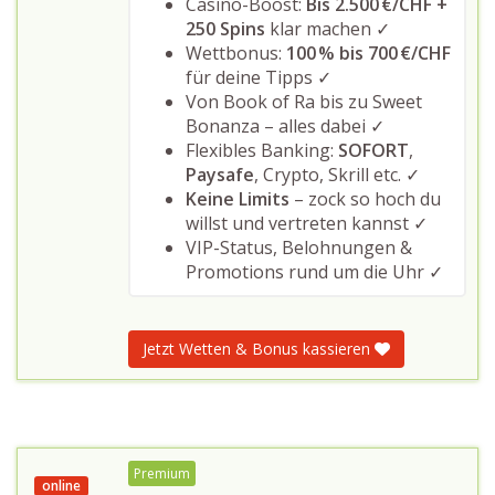
Casino-Boost:
Bis 2.500 €/CHF +
250 Spins
klar machen ✓
Wettbonus:
100 % bis 700 €/CHF
für deine Tipps ✓
Von Book of Ra bis zu Sweet
Bonanza – alles dabei ✓
Flexibles Banking:
SOFORT
,
Paysafe
, Crypto, Skrill etc. ✓
Keine Limits
– zock so hoch du
willst und vertreten kannst ✓
VIP-Status, Belohnungen &
Promotions rund um die Uhr ✓
Jetzt Wetten & Bonus kassieren
Premium
online