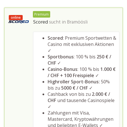
Premium
online
Scored
sucht in
Bramöösli
Scored
: Premium Sportwetten &
Casino mit exklusiven Aktionen
✓
Sportbonus
: 100 % bis
250 € /
CHF
✓
Casino-Bonus
: 100 % bis
1.000 €
/ CHF + 100 Freispiele
✓
Highroller Sport-Bonus:
50%
bis zu
5000 € / CHF
✓
Cashback von bis zu
2.000 € /
CHF
und tausende Casinospiele
✓
Zahlungen mit Visa,
Mastercard, Kryptowährungen
und beliebten E-Wallets ✓