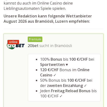
kannst du auch im Online Casino deine
Lieblingsautomaten Spiele spielen.
Unsere Redaktion kann folgende Wettanbieter
August 2026 aus Bramöösli, Luzern empfehlen:
Premium
online
20bet
sucht in
Bramöösli
100%
Bonus
bis
100 €/CHF
bei
Sportwetten
♥
120 €/CHF
Bonus im
Online
Casino
✓
50% Bonus bis
100 €/CHF
bei
der
zweiten Einzahlung
✓
Jeden
Freitag Reload Bonus
bis
100 €/CHF ✓