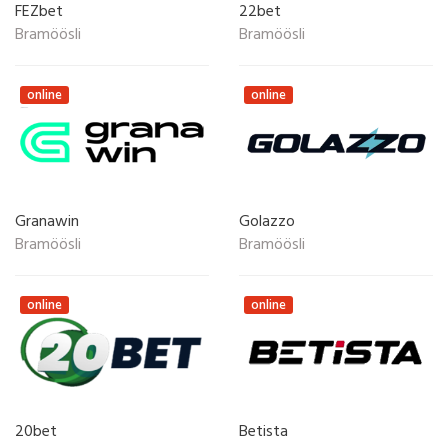
FEZbet
22bet
Bramöösli
Bramöösli
online
online
Granawin
Golazzo
Bramöösli
Bramöösli
online
online
20bet
Betista