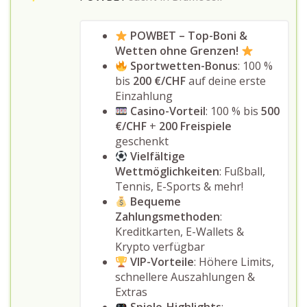
POWBET – Top-Boni &
Wetten ohne Grenzen!
Sportwetten-Bonus
: 100 %
bis
200 €/CHF
auf deine erste
Einzahlung
Casino-Vorteil
: 100 % bis
500
€/CHF
+
200 Freispiele
geschenkt
Vielfältige
Wettmöglichkeiten
: Fußball,
Tennis, E-Sports & mehr!
Bequeme
Zahlungsmethoden
:
Kreditkarten, E-Wallets &
Krypto verfügbar
VIP-Vorteile
: Höhere Limits,
schnellere Auszahlungen &
Extras