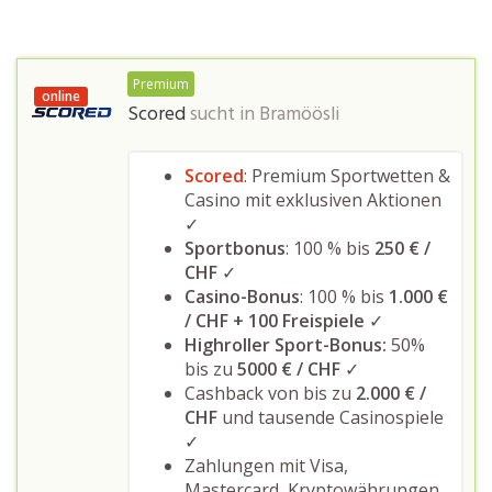
Premium
online
Scored
sucht in
Bramöösli
Scored
: Premium Sportwetten &
Casino mit exklusiven Aktionen
✓
Sportbonus
: 100 % bis
250 € /
CHF
✓
Casino-Bonus
: 100 % bis
1.000 €
/ CHF + 100 Freispiele
✓
Highroller Sport-Bonus:
50%
bis zu
5000 € / CHF
✓
Cashback von bis zu
2.000 € /
CHF
und tausende Casinospiele
✓
Zahlungen mit Visa,
Mastercard, Kryptowährungen