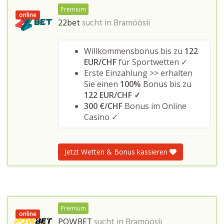
Premium
online
22bet
sucht in
Bramöösli
Willkommensbonus bis zu
122
EUR/CHF
für Sportwetten ✓
Erste Einzahlung >> erhalten
Sie einen
100%
Bonus bis zu
122 EUR/CHF ✓
300 €/CHF
Bonus im Online
Casino ✓
Jetzt Wetten & Bonus kassieren
Premium
online
POWBET
sucht in
Bramöösli