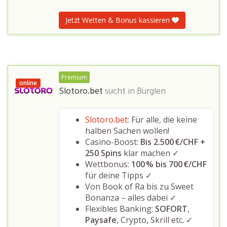
Jetzt Wetten & Bonus kassieren
Premium
online
Slotoro.bet
sucht in
Bürglen
Slotoro.bet
: Für alle, die keine
halben Sachen wollen!
Casino-Boost:
Bis 2.500 €/CHF +
250 Spins
klar machen ✓
Wettbonus:
100 % bis 700 €/CHF
für deine Tipps ✓
Von Book of Ra bis zu Sweet
Bonanza – alles dabei ✓
Flexibles Banking:
SOFORT
,
Paysafe
, Crypto, Skrill etc. ✓