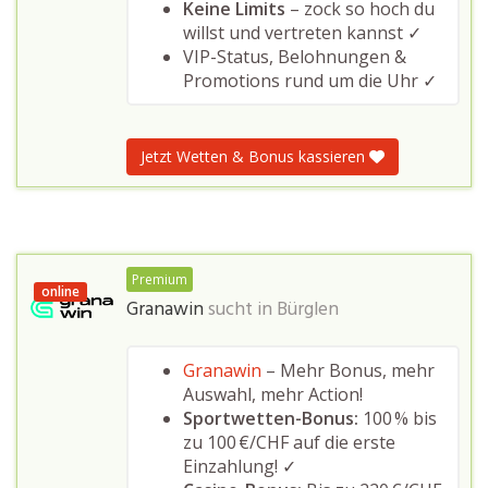
Keine Limits
– zock so hoch du
willst und vertreten kannst ✓
VIP-Status, Belohnungen &
Promotions rund um die Uhr ✓
Jetzt Wetten & Bonus kassieren
Premium
online
Granawin
sucht in
Bürglen
Granawin
– Mehr Bonus, mehr
Auswahl, mehr Action!
Sportwetten-Bonus:
100 % bis
zu 100 €/CHF auf die erste
Einzahlung! ✓