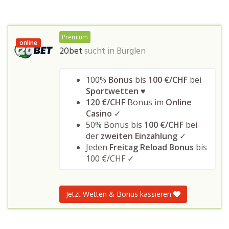
Premium
online
20bet
sucht in
Bürglen
100%
Bonus
bis
100 €/CHF
bei
Sportwetten
♥
120 €/CHF
Bonus im
Online
Casino
✓
50% Bonus bis
100 €/CHF
bei
der
zweiten Einzahlung
✓
Jeden
Freitag Reload Bonus
bis
100 €/CHF ✓
Jetzt Wetten & Bonus kassieren