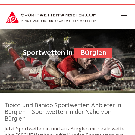
Skip to main content
Togg
Sportwetten in
Bürglen
Tipico und Bahigo Sportwetten Anbieter in
Bürglen – Sportwetten in der Nähe von
Bürglen
Jetzt Sportwetten in und aus Bürglen mit Gratiswette