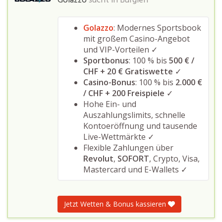
Golazzo
sucht in
Bürglen
Golazzo
: Modernes Sportsbook
mit großem Casino-Angebot
und VIP-Vorteilen ✓
Sportbonus
: 100 % bis
500 € /
CHF + 20 € Gratiswette
✓
Casino-Bonus
: 100 % bis
2.000 €
/ CHF + 200 Freispiele
✓
Hohe Ein- und
Auszahlungslimits, schnelle
Kontoeröffnung und tausende
Live-Wettmärkte ✓
Flexible Zahlungen über
Revolut
,
SOFORT
, Crypto, Visa,
Mastercard und E-Wallets ✓
Jetzt Wetten & Bonus kassieren