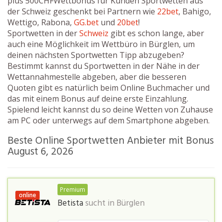
plus 500CHFWettbonus für Kunden Sportwetten aus
der Schweiz geschenkt bei Partnern wie
22bet
, Bahigo,
Wettigo, Rabona,
GG.bet
und
20bet
!
Sportwetten in der
Schweiz
gibt es schon lange, aber
auch eine Möglichkeit im Wettbüro in Bürglen, um
deinen nächsten Sportwetten Tipp abzugeben?
Bestimmt kannst du Sportwetten in der Nähe in der
Wettannahmestelle abgeben, aber die besseren
Quoten gibt es natürlich beim Online Buchmacher und
das mit einem Bonus auf deine erste Einzahlung.
Spielend leicht kannst du so deine Wetten von Zuhause
am PC oder unterwegs auf dem Smartphone abgeben.
Beste Online Sportwetten Anbieter mit Bonus
August 6, 2026
Premium
online
Betista
sucht in
Bürglen