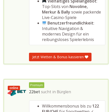
Vielfältiges Spielangebot
:
Top-Slots von
Novoline,
Merkur & Bally
sowie packende
Live-Casino-Spiele
Benutzerfreundlichkeit
:
Intuitive Navigation &
modernes Design für ein
reibungsloses Spielerlebnis
Jetzt Wetten & Bonus kassieren
Premium
online
22bet
sucht in
Bürglen
Willkommensbonus bis zu
122
EUR/CHF
für Sportwetten ✓