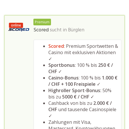
Premium
online
Scored
sucht in
Bürglen
Scored
: Premium Sportwetten &
Casino mit exklusiven Aktionen
✓
Sportbonus
: 100 % bis
250 € /
CHF
✓
Casino-Bonus
: 100 % bis
1.000 €
/ CHF + 100 Freispiele
✓
Highroller Sport-Bonus:
50%
bis zu
5000 € / CHF
✓
Cashback von bis zu
2.000 € /
CHF
und tausende Casinospiele
✓
Zahlungen mit Visa,
Mastercard, Kryptowährungen