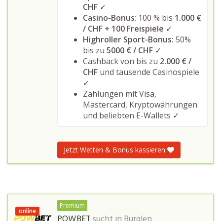
CHF
✓
Casino-Bonus
: 100 % bis
1.000 €
/ CHF + 100 Freispiele
✓
Highroller Sport-Bonus:
50%
bis zu
5000 € / CHF
✓
Cashback von bis zu
2.000 € /
CHF
und tausende Casinospiele
✓
Zahlungen mit Visa,
Mastercard, Kryptowährungen
und beliebten E-Wallets ✓
Jetzt Wetten & Bonus kassieren
Premium
online
POWBET
sucht in
Bürglen