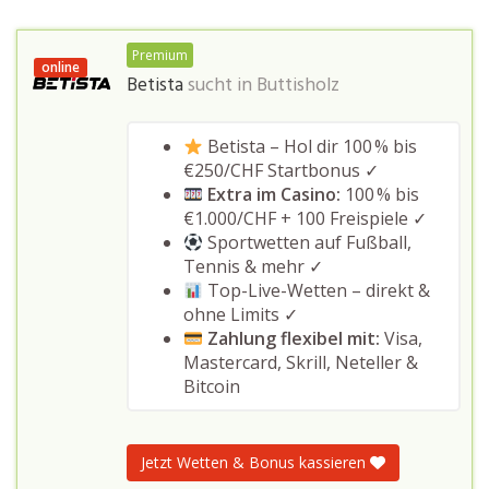
Premium
online
Betista
sucht in
Buttisholz
Betista – Hol dir 100 % bis
€250/CHF Startbonus ✓
Extra im Casino:
100 % bis
€1.000/CHF + 100 Freispiele ✓
Sportwetten auf Fußball,
Tennis & mehr ✓
Top-Live-Wetten – direkt &
ohne Limits ✓
Zahlung flexibel mit:
Visa,
Mastercard, Skrill, Neteller &
Bitcoin
Jetzt Wetten & Bonus kassieren