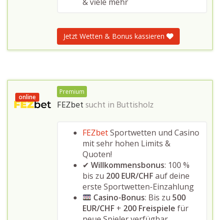
& viele mehr
Jetzt Wetten & Bonus kassieren
Premium
online
FEZbet
sucht in
Buttisholz
FEZbet
Sportwetten und Casino
mit sehr hohen Limits &
Quoten!
✔
Willkommensbonus
: 100 %
bis zu
200 EUR/CHF
auf deine
erste Sportwetten-Einzahlung
Casino-Bonus
: Bis zu
500
EUR/CHF
+
200 Freispiele
für
neue Spieler verfügbar