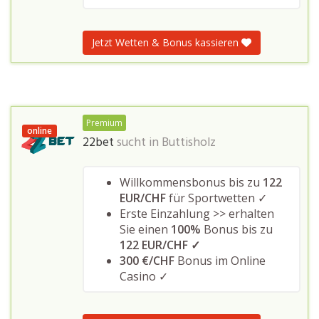
Jetzt Wetten & Bonus kassieren
Premium
online
22bet
sucht in
Buttisholz
Willkommensbonus bis zu
122
EUR/CHF
für Sportwetten ✓
Erste Einzahlung >> erhalten
Sie einen
100%
Bonus bis zu
122 EUR/CHF ✓
300 €/CHF
Bonus im Online
Casino ✓