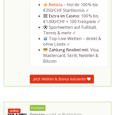
Betista
– Hol dir 100 % bis
€250/CHF Startbonus ✓
Extra im Casino:
100 % bis
€1.000/CHF + 100 Freispiele ✓
Sportwetten auf Fußball,
Tennis & mehr ✓
Top-Live-Wetten – direkt &
ohne Limits ✓
Zahlung flexibel mit:
Visa,
Mastercard, Skrill, Neteller &
Bitcoin
Jetzt Wetten & Bonus kassieren
Premium
online