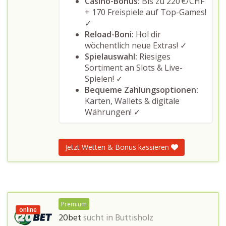
Casino-Bonus:
Bis zu 220 €/CHF
+ 170 Freispiele auf Top-Games!
✓
Reload-Boni:
Hol dir
wöchentlich neue Extras! ✓
Spielauswahl:
Riesiges
Sortiment an Slots & Live-
Spielen! ✓
Bequeme Zahlungsoptionen:
Karten, Wallets & digitale
Währungen! ✓
Jetzt Wetten & Bonus kassieren
Premium
online
20bet
sucht in
Buttisholz