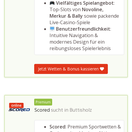
Vielfältiges Spielangebot
:
Top-Slots von
Novoline,
Merkur & Bally
sowie packende
Live-Casino-Spiele
Benutzerfreundlichkeit
:
Intuitive Navigation &
modernes Design für ein
reibungsloses Spielerlebnis
Jetzt Wetten & Bonus kassieren
Premium
online
Scored
sucht in
Buttisholz
Scored
: Premium Sportwetten &