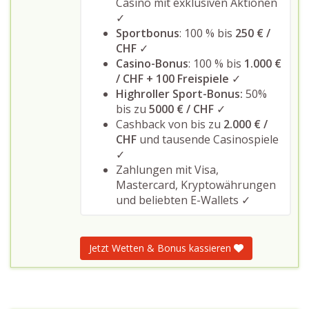
Casino mit exklusiven Aktionen
✓
Sportbonus
: 100 % bis
250 € /
CHF
✓
Casino-Bonus
: 100 % bis
1.000 €
/ CHF + 100 Freispiele
✓
Highroller Sport-Bonus:
50%
bis zu
5000 € / CHF
✓
Cashback von bis zu
2.000 € /
CHF
und tausende Casinospiele
✓
Zahlungen mit Visa,
Mastercard, Kryptowährungen
und beliebten E-Wallets ✓
Jetzt Wetten & Bonus kassieren