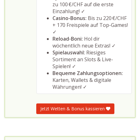
zu 100 €/CHF auf die erste
Einzahlung! ✓
Casino-Bonus:
Bis zu 220 €/CHF
+ 170 Freispiele auf Top-Games!
✓
Reload-Boni:
Hol dir
wöchentlich neue Extras! ✓
Spielauswahl:
Riesiges
Sortiment an Slots & Live-
Spielen! ✓
Bequeme Zahlungsoptionen:
Karten, Wallets & digitale
Währungen! ✓
Jetzt Wetten & Bonus kassieren