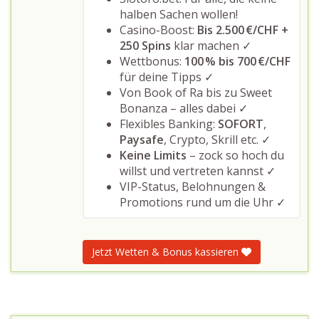
halben Sachen wollen!
Casino-Boost:
Bis 2.500 €/CHF +
250 Spins
klar machen ✓
Wettbonus:
100 % bis 700 €/CHF
für deine Tipps ✓
Von Book of Ra bis zu Sweet
Bonanza – alles dabei ✓
Flexibles Banking:
SOFORT
,
Paysafe
, Crypto, Skrill etc. ✓
Keine Limits
– zock so hoch du
willst und vertreten kannst ✓
VIP-Status, Belohnungen &
Promotions rund um die Uhr ✓
Jetzt Wetten & Bonus kassieren