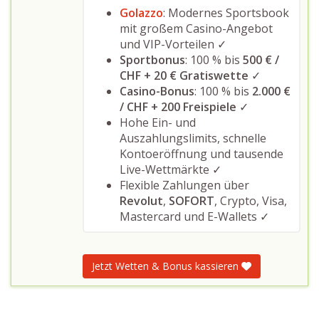
Golazzo
: Modernes Sportsbook
mit großem Casino-Angebot
und VIP-Vorteilen ✓
Sportbonus
: 100 % bis
500 € /
CHF + 20 € Gratiswette
✓
Casino-Bonus
: 100 % bis
2.000 €
/ CHF + 200 Freispiele
✓
Hohe Ein- und
Auszahlungslimits, schnelle
Kontoeröffnung und tausende
Live-Wettmärkte ✓
Flexible Zahlungen über
Revolut
,
SOFORT
, Crypto, Visa,
Mastercard und E-Wallets ✓
Jetzt Wetten & Bonus kassieren