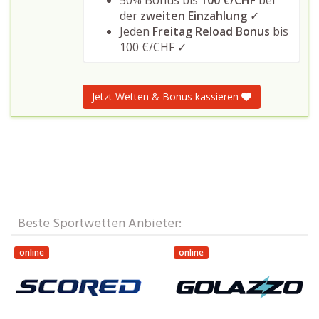
50% Bonus bis
100 €/CHF
bei
der
zweiten Einzahlung
✓
Jeden
Freitag Reload Bonus
bis
100 €/CHF ✓
Jetzt Wetten & Bonus kassieren
Beste Sportwetten Anbieter:
online
online