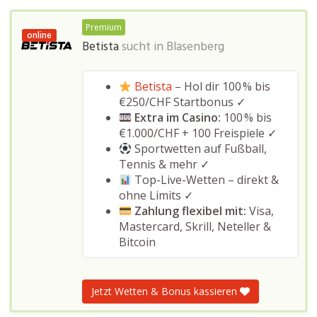
Premium
online
Betista
sucht in
Blasenberg
Betista
– Hol dir 100 % bis
€250/CHF Startbonus ✓
Extra im Casino:
100 % bis
€1.000/CHF + 100 Freispiele ✓
Sportwetten auf Fußball,
Tennis & mehr ✓
Top-Live-Wetten – direkt &
ohne Limits ✓
Zahlung flexibel mit:
Visa,
Mastercard, Skrill, Neteller &
Bitcoin
Jetzt Wetten & Bonus kassieren