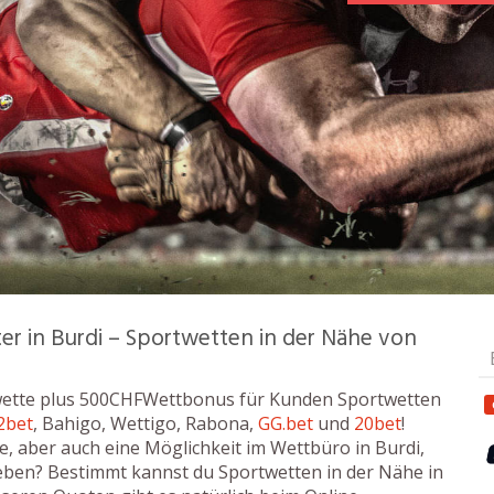
er in Burdi – Sportwetten in der Nähe von
iswette plus 500CHFWettbonus für Kunden Sportwetten
2bet
, Bahigo, Wettigo, Rabona,
GG.bet
und
20bet
!
e, aber auch eine Möglichkeit im Wettbüro in Burdi,
ben? Bestimmt kannst du Sportwetten in der Nähe in