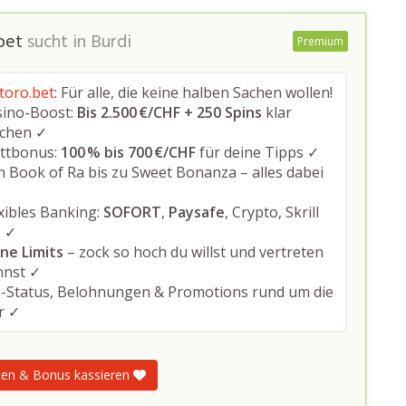
bet
sucht in
Burdi
Premium
toro.bet
: Für alle, die keine halben Sachen wollen!
sino-Boost:
Bis 2.500 €/CHF + 250 Spins
klar
chen ✓
ttbonus:
100 % bis 700 €/CHF
für deine Tipps ✓
 Book of Ra bis zu Sweet Bonanza – alles dabei
xibles Banking:
SOFORT
,
Paysafe
, Crypto, Skrill
. ✓
ne Limits
– zock so hoch du willst und vertreten
nnst ✓
P-Status, Belohnungen & Promotions rund um die
r ✓
ten & Bonus kassieren