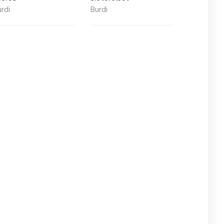
rdi
Burdi