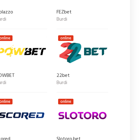
olazzo
FEZbet
rdi
Burdi
online
online
OWBET
22bet
rdi
Burdi
online
online
cored
Slotoro.bet