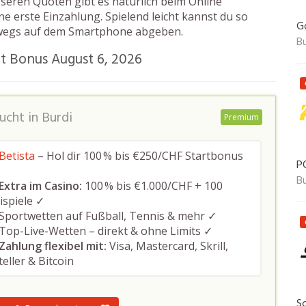
seren Quoten gibt es natürlich beim Online
 erste Einzahlung. Spielend leicht kannst du so
G
wegs auf dem Smartphone abgeben.
Bu
t Bonus August 6, 2026
ucht in
Burdi
Premium
Betista
– Hol dir 100 % bis €250/CHF Startbonus
P
Bu
Extra im Casino:
100 % bis €1.000/CHF + 100
ispiele ✓
Sportwetten auf Fußball, Tennis & mehr ✓
Top-Live-Wetten – direkt & ohne Limits ✓
Zahlung flexibel mit:
Visa, Mastercard, Skrill,
eller & Bitcoin
S