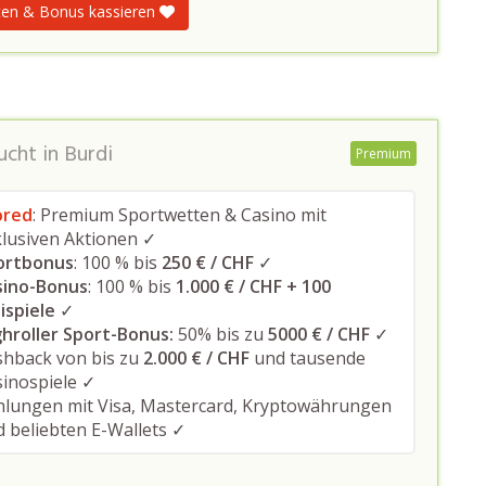
ten & Bonus kassieren
ucht in
Burdi
Premium
ored
: Premium Sportwetten & Casino mit
lusiven Aktionen ✓
ortbonus
: 100 % bis
250 € / CHF
✓
sino-Bonus
: 100 % bis
1.000 € / CHF + 100
ispiele
✓
hroller Sport-Bonus:
50% bis zu
5000 € / CHF
✓
shback von bis zu
2.000 € / CHF
und tausende
inospiele ✓
hlungen mit Visa, Mastercard, Kryptowährungen
 beliebten E-Wallets ✓