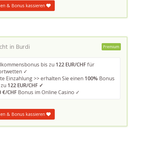
ten & Bonus kassieren
cht in
Burdi
Premium
llkommensbonus bis zu
122 EUR/CHF
für
ortwetten ✓
te Einzahlung >> erhalten Sie einen
100%
Bonus
 zu
122 EUR/CHF ✓
0 €/CHF
Bonus im Online Casino ✓
ten & Bonus kassieren