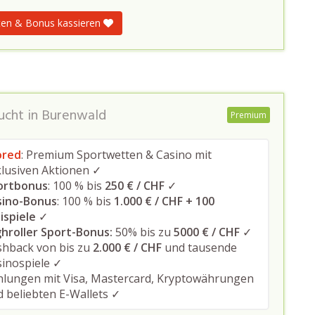
ten & Bonus kassieren
ucht in
Burenwald
Premium
ored
: Premium Sportwetten & Casino mit
lusiven Aktionen ✓
ortbonus
: 100 % bis
250 € / CHF
✓
sino-Bonus
: 100 % bis
1.000 € / CHF + 100
ispiele
✓
hroller Sport-Bonus:
50% bis zu
5000 € / CHF
✓
shback von bis zu
2.000 € / CHF
und tausende
inospiele ✓
hlungen mit Visa, Mastercard, Kryptowährungen
 beliebten E-Wallets ✓