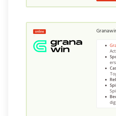
Granawi
online
Gr
Act
Sp
ers
Ca
To
Re
Spi
Spi
Be
di