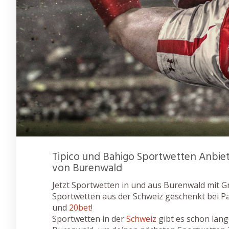
Tipico und Bahigo Sportwetten Anbiet
von Burenwald
Jetzt Sportwetten in und aus Burenwald mit 
Sportwetten aus der Schweiz geschenkt bei P
und
20bet
!
Sportwetten in der
Schweiz
gibt es schon lang