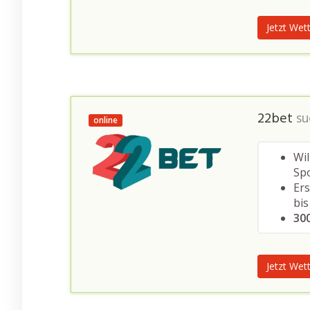
Jetzt Wet
22bet
su
online
Wi
Sp
Ers
bis
30
Jetzt Wet