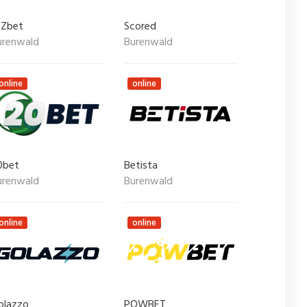
EZbet
Scored
urenwald
Burenwald
online
online
0bet
Betista
urenwald
Burenwald
online
online
olazzo
POWBET