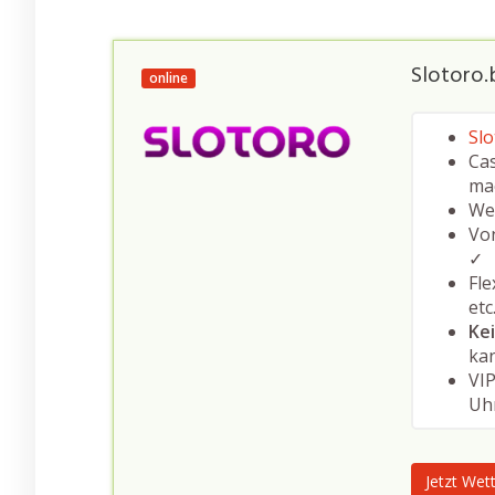
Slotoro.
online
Slo
Ca
ma
We
Von
✓
Fle
etc
Kei
ka
VI
Uh
Jetzt Wet