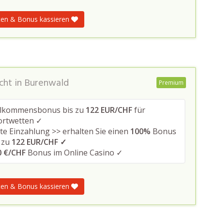
ten & Bonus kassieren
cht in
Burenwald
Premium
llkommensbonus bis zu
122 EUR/CHF
für
ortwetten ✓
te Einzahlung >> erhalten Sie einen
100%
Bonus
 zu
122 EUR/CHF ✓
0 €/CHF
Bonus im Online Casino ✓
ten & Bonus kassieren