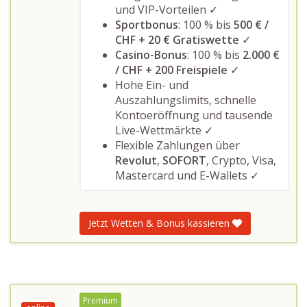
und VIP-Vorteilen ✓
Sportbonus
: 100 % bis
500 € /
CHF + 20 € Gratiswette
✓
Casino-Bonus
: 100 % bis
2.000 €
/ CHF + 200 Freispiele
✓
Hohe Ein- und
Auszahlungslimits, schnelle
Kontoeröffnung und tausende
Live-Wettmärkte ✓
Flexible Zahlungen über
Revolut
,
SOFORT
, Crypto, Visa,
Mastercard und E-Wallets ✓
Jetzt Wetten & Bonus kassieren
Premium