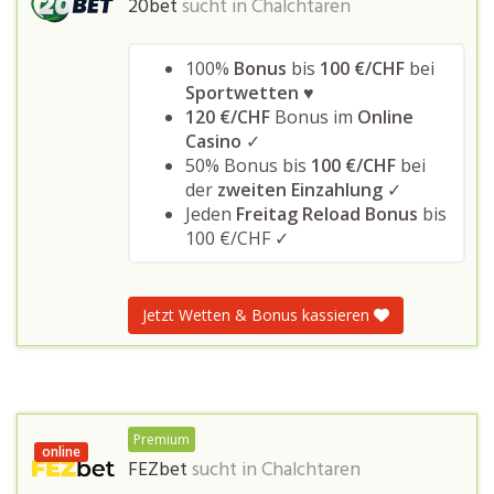
20bet
sucht in
Chalchtaren
100%
Bonus
bis
100 €/CHF
bei
Sportwetten
♥
120 €/CHF
Bonus im
Online
Casino
✓
50% Bonus bis
100 €/CHF
bei
der
zweiten Einzahlung
✓
Jeden
Freitag Reload Bonus
bis
100 €/CHF ✓
Jetzt Wetten & Bonus kassieren
Premium
online
FEZbet
sucht in
Chalchtaren