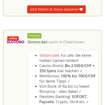
Jetzt Wetten & Bonus kassieren
Premium
online
Slotoro.bet
sucht in
Chalchtaren
Slotoro.bet
: Für alle, die keine
halben Sachen wollen!
Casino-Boost:
Bis 2.500 €/CHF +
250 Spins
klar machen ✓
Wettbonus:
100 % bis 700 €/CHF
für deine Tipps ✓
Von Book of Ra bis zu Sweet
Bonanza – alles dabei ✓
Flexibles Banking:
SOFORT
,
Paysafe
, Crypto, Skrill etc. ✓