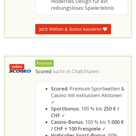
modernes Design für ein
reibungsloses Spielerlebnis
Jetzt Wetten & Bonus kassieren
Premium
online
Scored
sucht in
Chalchtaren
Scored
: Premium Sportwetten &
Casino mit exklusiven Aktionen
✓
Sportbonus
: 100 % bis
250 € /
CHF
✓
Casino-Bonus
: 100 % bis
1.000 €
/ CHF + 100 Freispiele
✓
Highroller Sport-Bonus:
50%