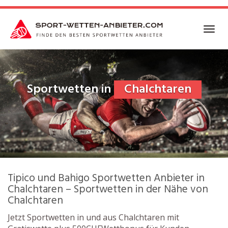
Skip to main content
Togg
Sportwetten in
Chalchtaren
Tipico und Bahigo Sportwetten Anbieter in
Chalchtaren – Sportwetten in der Nähe von
Chalchtaren
Jetzt Sportwetten in und aus Chalchtaren mit