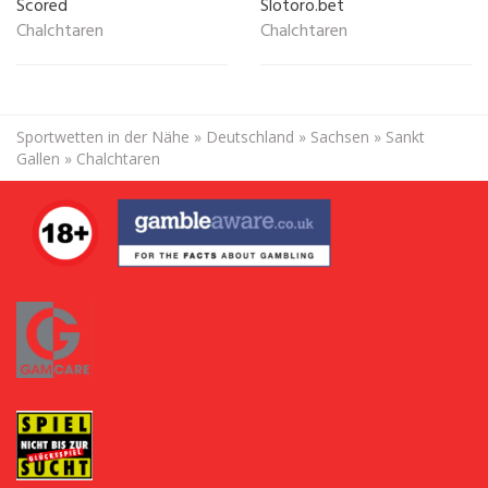
Scored
Slotoro.bet
Chalchtaren
Chalchtaren
Sportwetten in der Nähe
»
Deutschland
»
Sachsen
»
Sankt
Gallen
»
Chalchtaren