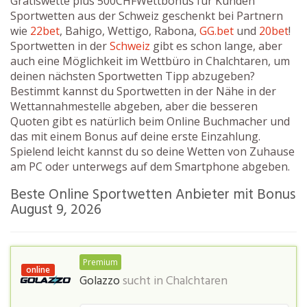
Gratiswette plus 500CHFWettbonus für Kunden
Sportwetten aus der Schweiz geschenkt bei Partnern
wie
22bet
, Bahigo, Wettigo, Rabona,
GG.bet
und
20bet
!
Sportwetten in der
Schweiz
gibt es schon lange, aber
auch eine Möglichkeit im Wettbüro in Chalchtaren, um
deinen nächsten Sportwetten Tipp abzugeben?
Bestimmt kannst du Sportwetten in der Nähe in der
Wettannahmestelle abgeben, aber die besseren
Quoten gibt es natürlich beim Online Buchmacher und
das mit einem Bonus auf deine erste Einzahlung.
Spielend leicht kannst du so deine Wetten von Zuhause
am PC oder unterwegs auf dem Smartphone abgeben.
Beste Online Sportwetten Anbieter mit Bonus
August 9, 2026
Premium
online
Golazzo
sucht in
Chalchtaren