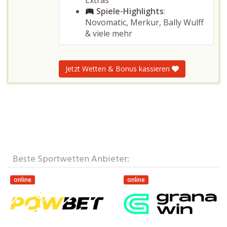
Extras
Spiele-Highlights
:
Novomatic, Merkur, Bally Wulff
& viele mehr
Jetzt Wetten & Bonus kassieren
Beste Sportwetten Anbieter:
online
online