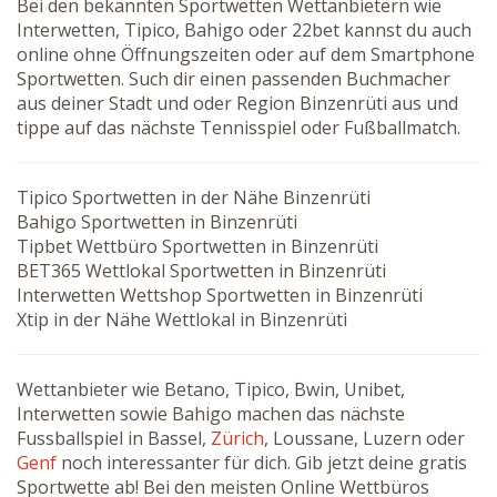
Bei den bekannten Sportwetten Wettanbietern wie
Interwetten, Tipico, Bahigo oder 22bet kannst du auch
online ohne Öffnungszeiten oder auf dem Smartphone
Sportwetten. Such dir einen passenden Buchmacher
aus deiner Stadt und oder Region Binzenrüti aus und
tippe auf das nächste Tennisspiel oder Fußballmatch.
Tipico Sportwetten in der Nähe Binzenrüti
Bahigo Sportwetten in Binzenrüti
Tipbet Wettbüro Sportwetten in Binzenrüti
BET365 Wettlokal Sportwetten in Binzenrüti
Interwetten Wettshop Sportwetten in Binzenrüti
Xtip in der Nähe Wettlokal in Binzenrüti
Wettanbieter wie Betano, Tipico, Bwin, Unibet,
Interwetten sowie Bahigo machen das nächste
Fussballspiel in Bassel,
Zürich
, Loussane, Luzern oder
Genf
noch interessanter für dich. Gib jetzt deine gratis
Sportwette ab! Bei den meisten Online Wettbüros