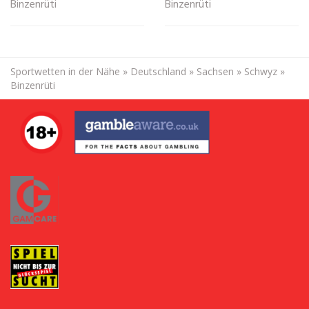
Binzenrüti
Binzenrüti
Sportwetten in der Nähe
»
Deutschland
»
Sachsen
»
Schwyz
»
Binzenrüti