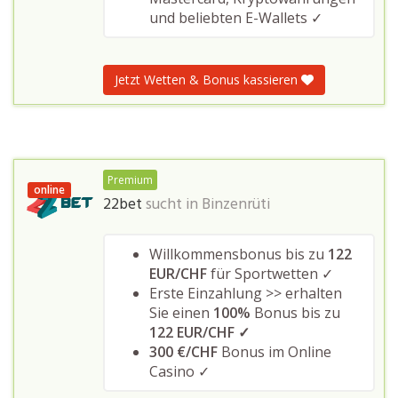
und beliebten E-Wallets ✓
Jetzt Wetten & Bonus kassieren
Premium
online
22bet
sucht in
Binzenrüti
Willkommensbonus bis zu
122
EUR/CHF
für Sportwetten ✓
Erste Einzahlung >> erhalten
Sie einen
100%
Bonus bis zu
122 EUR/CHF ✓
300 €/CHF
Bonus im Online
Casino ✓