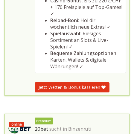
Casino-Bonus:
Bis zu 220 €/CHF
+ 170 Freispiele auf Top-Games!
✓
Reload-Boni:
Hol dir
wöchentlich neue Extras! ✓
Spielauswahl:
Riesiges
Sortiment an Slots & Live-
Spielen! ✓
Bequeme Zahlungsoptionen:
Karten, Wallets & digitale
Währungen! ✓
Jetzt Wetten & Bonus kassieren
Premium
online
20bet
sucht in
Binzenrüti