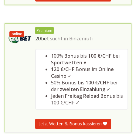
Premium
online
20bet
sucht in
Binzenrüti
100%
Bonus
bis
100 €/CHF
bei
Sportwetten
♥
120 €/CHF
Bonus im
Online
Casino
✓
50% Bonus bis
100 €/CHF
bei
der
zweiten Einzahlung
✓
Jeden
Freitag Reload Bonus
bis
100 €/CHF ✓
Jetzt Wetten & Bonus kassieren