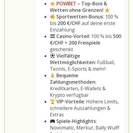
POWBET
– Top-Boni &
Wetten ohne Grenzen!
Sportwetten-Bonus
: 100 %
bis
200 €/CHF
auf deine erste
Einzahlung
Casino-Vorteil
: 100 % bis
500
€/CHF
+
200 Freispiele
geschenkt
Vielfältige
Wettmöglichkeiten
: Fußball,
Tennis, E-Sports & mehr!
Bequeme
Zahlungsmethoden
:
Kreditkarten, E-Wallets &
Krypto verfügbar
VIP-Vorteile
: Höhere Limits,
schnellere Auszahlungen &
Extras
Spiele-Highlights
:
Novomatic, Merkur, Bally Wulff