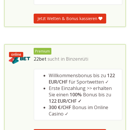
Jetzt Wetten & Bonus kassieren
Premium
online
22bet
sucht in
Binzenrüti
Willkommensbonus bis zu
122
EUR/CHF
für Sportwetten ✓
Erste Einzahlung >> erhalten
Sie einen
100%
Bonus bis zu
122 EUR/CHF ✓
300 €/CHF
Bonus im Online
Casino ✓