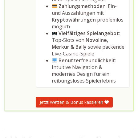
Zahlungsmethoden
: Ein-
und Auszahlungen mit
Kryptowährungen
problemlos
möglich
Vielfältiges Spielangebot
:
Top-Slots von
Novoline,
Merkur & Bally
sowie packende
Live-Casino-Spiele
Benutzerfreundlichkeit
:
Intuitive Navigation &
modernes Design für ein
reibungsloses Spielerlebnis
Jetzt Wetten & Bonus kassieren