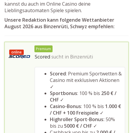
kannst du auch im Online Casino deine
Lieblingsautomaten Spiele spielen.
Unsere Redaktion kann folgende Wettanbieter
August 2026 aus Binzenrüti, Schwyz empfehlen:
Premium
online
Scored
sucht in
Binzenrüti
Scored
: Premium Sportwetten &
Casino mit exklusiven Aktionen
✓
Sportbonus
: 100 % bis
250 € /
CHF
✓
Casino-Bonus
: 100 % bis
1.000 €
/ CHF + 100 Freispiele
✓
Highroller Sport-Bonus:
50%
bis zu
5000 € / CHF
✓
Cashback von bis zu
2.000 € /