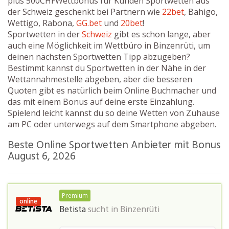
plus 500CHFWettbonus für Kunden Sportwetten aus
der Schweiz geschenkt bei Partnern wie
22bet
, Bahigo,
Wettigo, Rabona,
GG.bet
und
20bet
!
Sportwetten in der
Schweiz
gibt es schon lange, aber
auch eine Möglichkeit im Wettbüro in Binzenrüti, um
deinen nächsten Sportwetten Tipp abzugeben?
Bestimmt kannst du Sportwetten in der Nähe in der
Wettannahmestelle abgeben, aber die besseren
Quoten gibt es natürlich beim Online Buchmacher und
das mit einem Bonus auf deine erste Einzahlung.
Spielend leicht kannst du so deine Wetten von Zuhause
am PC oder unterwegs auf dem Smartphone abgeben.
Beste Online Sportwetten Anbieter mit Bonus
August 6, 2026
Premium
online
Betista
sucht in
Binzenrüti