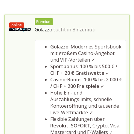
Premium
online
Golazzo
sucht in
Binzenrüti
Golazzo
: Modernes Sportsbook
mit großem Casino-Angebot
und VIP-Vorteilen ✓
Sportbonus
: 100 % bis
500 € /
CHF + 20 € Gratiswette
✓
Casino-Bonus
: 100 % bis
2.000 €
/ CHF + 200 Freispiele
✓
Hohe Ein- und
Auszahlungslimits, schnelle
Kontoeröffnung und tausende
Live-Wettmärkte ✓
Flexible Zahlungen über
Revolut
,
SOFORT
, Crypto, Visa,
Mastercard und E-Wallets ✓