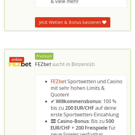
& viele mehr
Jetzt Wetten & Bonus kassieren
Premium
online
FEZbet
sucht in
Binzenrüti
FEZbet
Sportwetten und Casino
mit sehr hohen Limits &
Quoten!
✔
Willkommensbonus
: 100 %
bis zu
200 EUR/CHF
auf deine
erste Sportwetten-Einzahlung
Casino-Bonus
: Bis zu
500
EUR/CHF
+
200 Freispiele
für
neue Spieler verfügbar