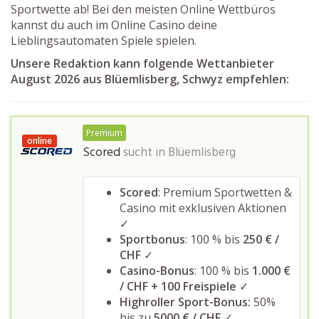
Sportwette ab! Bei den meisten Online Wettbüros
kannst du auch im Online Casino deine
Lieblingsautomaten Spiele spielen.
Unsere Redaktion kann folgende Wettanbieter
August 2026 aus Blüemlisberg, Schwyz empfehlen:
Premium
online
Scored
sucht in
Blüemlisberg
Scored
: Premium Sportwetten &
Casino mit exklusiven Aktionen
✓
Sportbonus
: 100 % bis
250 € /
CHF
✓
Casino-Bonus
: 100 % bis
1.000 €
/ CHF + 100 Freispiele
✓
Highroller Sport-Bonus:
50%
bis zu
5000 € / CHF
✓