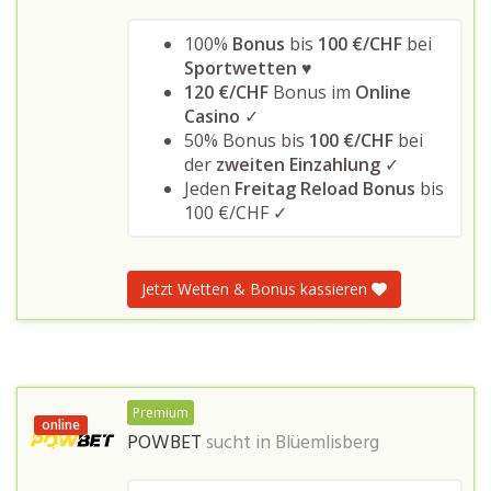
100%
Bonus
bis
100 €/CHF
bei
Sportwetten
♥
120 €/CHF
Bonus im
Online
Casino
✓
50% Bonus bis
100 €/CHF
bei
der
zweiten Einzahlung
✓
Jeden
Freitag Reload Bonus
bis
100 €/CHF ✓
Jetzt Wetten & Bonus kassieren
Premium
online
POWBET
sucht in
Blüemlisberg