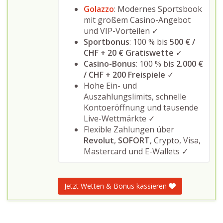
Golazzo
: Modernes Sportsbook
mit großem Casino-Angebot
und VIP-Vorteilen ✓
Sportbonus
: 100 % bis
500 € /
CHF + 20 € Gratiswette
✓
Casino-Bonus
: 100 % bis
2.000 €
/ CHF + 200 Freispiele
✓
Hohe Ein- und
Auszahlungslimits, schnelle
Kontoeröffnung und tausende
Live-Wettmärkte ✓
Flexible Zahlungen über
Revolut
,
SOFORT
, Crypto, Visa,
Mastercard und E-Wallets ✓
Jetzt Wetten & Bonus kassieren