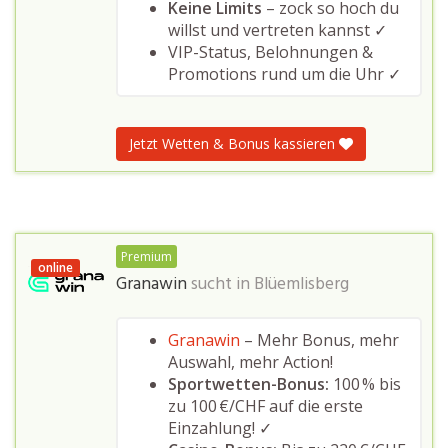
Keine Limits
– zock so hoch du
willst und vertreten kannst ✓
VIP-Status, Belohnungen &
Promotions rund um die Uhr ✓
Jetzt Wetten & Bonus kassieren
Premium
online
Granawin
sucht in
Blüemlisberg
Granawin
– Mehr Bonus, mehr
Auswahl, mehr Action!
Sportwetten-Bonus:
100 % bis
zu 100 €/CHF auf die erste
Einzahlung! ✓