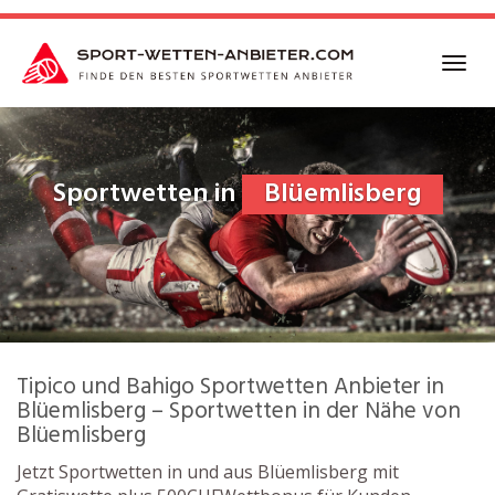
Skip to main content
Togg
Sportwetten in
Blüemlisberg
Tipico und Bahigo Sportwetten Anbieter in
Blüemlisberg – Sportwetten in der Nähe von
Blüemlisberg
Jetzt Sportwetten in und aus Blüemlisberg mit