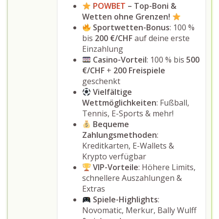
POWBET
– Top-Boni &
Wetten ohne Grenzen!
Sportwetten-Bonus
: 100 %
bis
200 €/CHF
auf deine erste
Einzahlung
Casino-Vorteil
: 100 % bis
500
€/CHF
+
200 Freispiele
geschenkt
Vielfältige
Wettmöglichkeiten
: Fußball,
Tennis, E-Sports & mehr!
Bequeme
Zahlungsmethoden
:
Kreditkarten, E-Wallets &
Krypto verfügbar
VIP-Vorteile
: Höhere Limits,
schnellere Auszahlungen &
Extras
Spiele-Highlights
:
Novomatic, Merkur, Bally Wulff