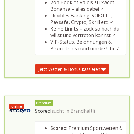
Von Book of Ra bis zu Sweet
Bonanza – alles dabei ✓
Flexibles Banking:
SOFORT
,
Paysafe
, Crypto, Skrill etc. ✓
Keine Limits
– zock so hoch du
willst und vertreten kannst ✓
VIP-Status, Belohnungen &
Promotions rund um die Uhr ✓
Jetzt Wetten & Bonus kassieren
Premium
online
Scored
sucht in
Brandhaltli
Scored
: Premium Sportwetten &