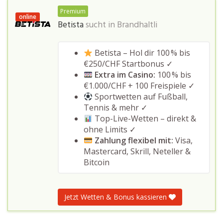
Premium
online
Betista
sucht in
Brandhaltli
Betista – Hol dir 100 % bis
€250/CHF Startbonus ✓
Extra im Casino:
100 % bis
€1.000/CHF + 100 Freispiele ✓
Sportwetten auf Fußball,
Tennis & mehr ✓
Top-Live-Wetten – direkt &
ohne Limits ✓
Zahlung flexibel mit:
Visa,
Mastercard, Skrill, Neteller &
Bitcoin
Jetzt Wetten & Bonus kassieren