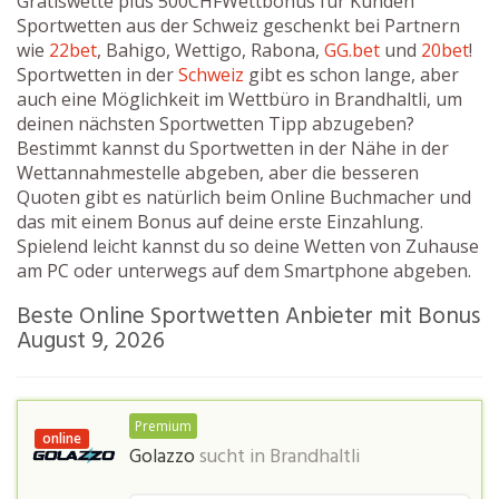
Gratiswette plus 500CHFWettbonus für Kunden
Sportwetten aus der Schweiz geschenkt bei Partnern
wie
22bet
, Bahigo, Wettigo, Rabona,
GG.bet
und
20bet
!
Sportwetten in der
Schweiz
gibt es schon lange, aber
auch eine Möglichkeit im Wettbüro in Brandhaltli, um
deinen nächsten Sportwetten Tipp abzugeben?
Bestimmt kannst du Sportwetten in der Nähe in der
Wettannahmestelle abgeben, aber die besseren
Quoten gibt es natürlich beim Online Buchmacher und
das mit einem Bonus auf deine erste Einzahlung.
Spielend leicht kannst du so deine Wetten von Zuhause
am PC oder unterwegs auf dem Smartphone abgeben.
Beste Online Sportwetten Anbieter mit Bonus
August 9, 2026
Premium
online
Golazzo
sucht in
Brandhaltli