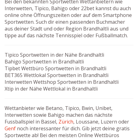
Bei den bekannten Sportwetten Wettanbietern wie
Interwetten, Tipico, Bahigo oder 22bet kannst du auch
online ohne Öffnungszeiten oder auf dem Smartphone
Sportwetten. Such dir einen passenden Buchmacher
aus deiner Stadt und oder Region Brandhaltli aus und
tippe auf das nächste Tennisspiel oder Fußballmatch.
Tipico Sportwetten in der Nähe Brandhaltli
Bahigo Sportwetten in Brandhaltli
Tipbet Wettbüro Sportwetten in Brandhaltli
BET365 Wettlokal Sportwetten in Brandhaltli
Interwetten Wettshop Sportwetten in Brandhaltli
Xtip in der Nähe Wettlokal in Brandhaltli
Wettanbieter wie Betano, Tipico, Bwin, Unibet,
Interwetten sowie Bahigo machen das nächste
Fussballspiel in Bassel,
Zürich
, Loussane, Luzern oder
Genf
noch interessanter für dich. Gib jetzt deine gratis
Sportwette ab! Bei den meisten Online Wettbüros