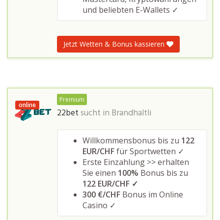
und beliebten E-Wallets ✓
Jetzt Wetten & Bonus kassieren
Premium
online
22bet
sucht in
Brandhaltli
Willkommensbonus bis zu
122
EUR/CHF
für Sportwetten ✓
Erste Einzahlung >> erhalten
Sie einen
100%
Bonus bis zu
122 EUR/CHF ✓
300 €/CHF
Bonus im Online
Casino ✓