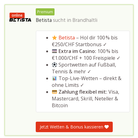
Premium
online
Betista
sucht in
Brandhaltli
Betista
– Hol dir 100 % bis
€250/CHF Startbonus ✓
Extra im Casino:
100 % bis
€1.000/CHF + 100 Freispiele ✓
Sportwetten auf Fußball,
Tennis & mehr ✓
Top-Live-Wetten – direkt &
ohne Limits ✓
Zahlung flexibel mit:
Visa,
Mastercard, Skrill, Neteller &
Bitcoin
Jetzt Wetten & Bonus kassieren