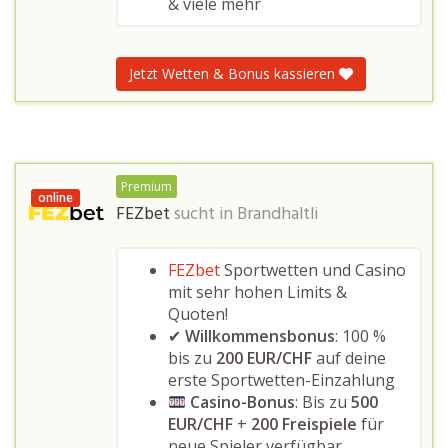
& viele mehr
Jetzt Wetten & Bonus kassieren
Premium
online
FEZbet
sucht in
Brandhaltli
FEZbet
Sportwetten und Casino
mit sehr hohen Limits &
Quoten!
✔
Willkommensbonus
: 100 %
bis zu
200 EUR/CHF
auf deine
erste Sportwetten-Einzahlung
Casino-Bonus
: Bis zu
500
EUR/CHF
+
200 Freispiele
für
neue Spieler verfügbar