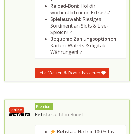
Reload-Boni:
Hol dir
wöchentlich neue Extras! ✓
Spielauswahl:
Riesiges
Sortiment an Slots & Live-
Spielen! ✓
Bequeme Zahlungsoptionen:
Karten, Wallets & digitale
Währungen! ✓
Jetzt Wetten & Bonus kassieren
Premium
online
Betista
sucht in
Bügel
Betista – Hol dir 100 % bis