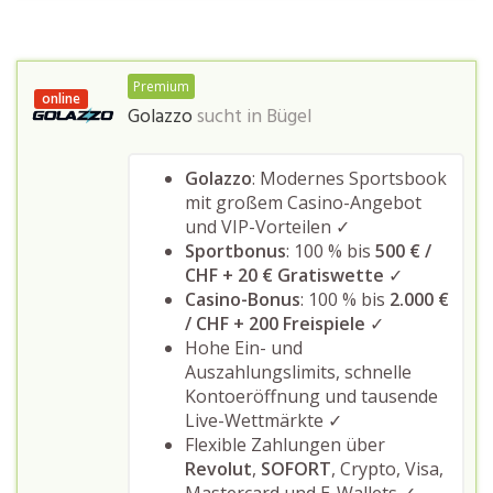
Premium
online
Golazzo
sucht in
Bügel
Golazzo
: Modernes Sportsbook
mit großem Casino-Angebot
und VIP-Vorteilen ✓
Sportbonus
: 100 % bis
500 € /
CHF + 20 € Gratiswette
✓
Casino-Bonus
: 100 % bis
2.000 €
/ CHF + 200 Freispiele
✓
Hohe Ein- und
Auszahlungslimits, schnelle
Kontoeröffnung und tausende
Live-Wettmärkte ✓
Flexible Zahlungen über
Revolut
,
SOFORT
, Crypto, Visa,