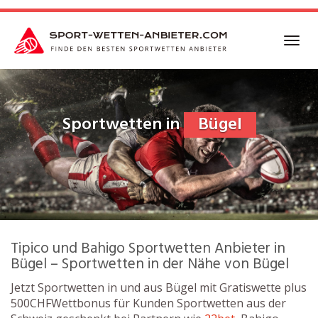
Skip to main content
Togg
Sportwetten in
Bügel
Tipico und Bahigo Sportwetten Anbieter in
Bügel – Sportwetten in der Nähe von Bügel
Jetzt Sportwetten in und aus Bügel mit Gratiswette plus
500CHFWettbonus für Kunden Sportwetten aus der