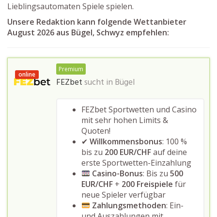
Lieblingsautomaten Spiele spielen.
Unsere Redaktion kann folgende Wettanbieter
August 2026 aus Bügel, Schwyz empfehlen:
Premium
online
FEZbet
sucht in
Bügel
FEZbet Sportwetten und Casino
mit sehr hohen Limits &
Quoten!
✔
Willkommensbonus
: 100 %
bis zu
200 EUR/CHF
auf deine
erste Sportwetten-Einzahlung
Casino-Bonus
: Bis zu
500
EUR/CHF
+
200 Freispiele
für
neue Spieler verfügbar
Zahlungsmethoden
: Ein-
und Auszahlungen mit