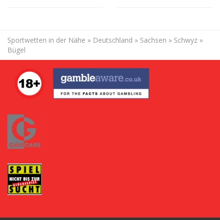
Sportwetten in der Nähe
»
Deutschland
»
Sachsen
»
Schwyz
»
Bügel