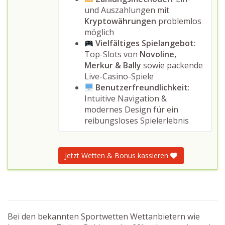
und Auszahlungen mit
Kryptowährungen
problemlos
möglich
Vielfältiges Spielangebot
:
Top-Slots von
Novoline,
Merkur & Bally
sowie packende
Live-Casino-Spiele
Benutzerfreundlichkeit
:
Intuitive Navigation &
modernes Design für ein
reibungsloses Spielerlebnis
Jetzt Wetten & Bonus kassieren
Bei den bekannten Sportwetten Wettanbietern wie