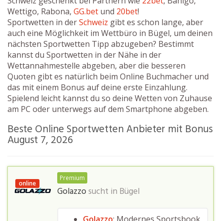
Schweiz geschenkt bei Partnern wie
22bet
, Bahigo,
Wettigo, Rabona,
GG.bet
und
20bet
!
Sportwetten in der
Schweiz
gibt es schon lange, aber
auch eine Möglichkeit im Wettbüro in Bügel, um deinen
nächsten Sportwetten Tipp abzugeben? Bestimmt
kannst du Sportwetten in der Nähe in der
Wettannahmestelle abgeben, aber die besseren
Quoten gibt es natürlich beim Online Buchmacher und
das mit einem Bonus auf deine erste Einzahlung.
Spielend leicht kannst du so deine Wetten von Zuhause
am PC oder unterwegs auf dem Smartphone abgeben.
Beste Online Sportwetten Anbieter mit Bonus
August 7, 2026
Premium
online
Golazzo
sucht in
Bügel
Golazzo
: Modernes Sportsbook