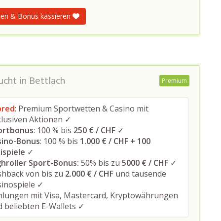
ten & Bonus kassieren
ucht in
Bettlach
Premium
ored
: Premium Sportwetten & Casino mit
lusiven Aktionen ✓
ortbonus
: 100 % bis
250 € / CHF
✓
sino-Bonus
: 100 % bis
1.000 € / CHF + 100
ispiele
✓
hroller Sport-Bonus:
50% bis zu
5000 € / CHF
✓
shback von bis zu
2.000 € / CHF
und tausende
inospiele ✓
hlungen mit Visa, Mastercard, Kryptowährungen
 beliebten E-Wallets ✓