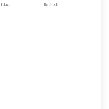
ettlach
Bettlach