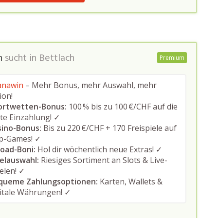
n
sucht in
Bettlach
Premium
anawin
– Mehr Bonus, mehr Auswahl, mehr
ion!
ortwetten-Bonus:
100 % bis zu 100 €/CHF auf die
te Einzahlung! ✓
sino-Bonus:
Bis zu 220 €/CHF + 170 Freispiele auf
p-Games! ✓
load-Boni:
Hol dir wöchentlich neue Extras! ✓
elauswahl:
Riesiges Sortiment an Slots & Live-
elen! ✓
queme Zahlungsoptionen:
Karten, Wallets &
gitale Währungen! ✓