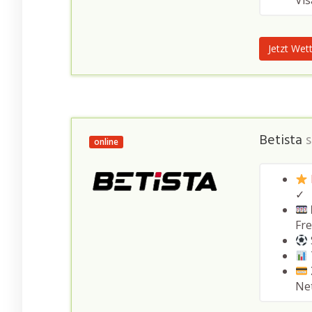
Vis
Jetzt Wet
Betista
s
online
✓
Fre
Net