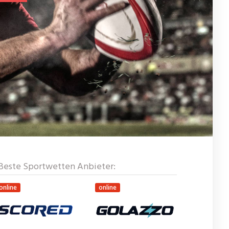
Beste Sportwetten Anbieter:
online
online