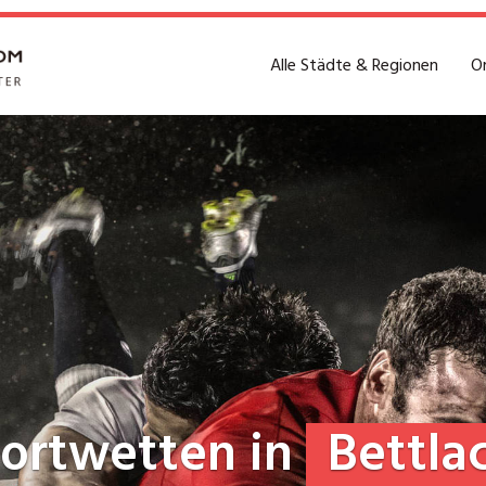
Alle Städte & Regionen
O
ortwetten in
Bettla