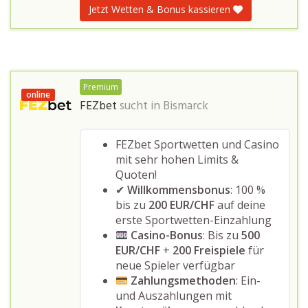
Jetzt Wetten & Bonus kassieren
Premium
online
FEZbet
sucht in
Bismarck
FEZbet Sportwetten und Casino
mit sehr hohen Limits &
Quoten!
✔
Willkommensbonus
: 100 %
bis zu
200 EUR/CHF
auf deine
erste Sportwetten-Einzahlung
Casino-Bonus
: Bis zu
500
EUR/CHF
+
200 Freispiele
für
neue Spieler verfügbar
Zahlungsmethoden
: Ein-
und Auszahlungen mit