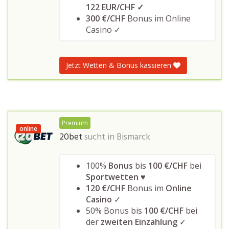
122 EUR/CHF ✓
300 €/CHF
Bonus im Online
Casino ✓
Jetzt Wetten & Bonus kassieren
Premium
online
20bet
sucht in
Bismarck
100%
Bonus
bis
100 €/CHF
bei
Sportwetten
♥
120 €/CHF
Bonus im
Online
Casino
✓
50% Bonus bis
100 €/CHF
bei
der
zweiten Einzahlung
✓