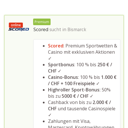
Premium
online
Scored
sucht in
Bismarck
Scored
: Premium Sportwetten &
Casino mit exklusiven Aktionen
✓
Sportbonus
: 100 % bis
250 € /
CHF
✓
Casino-Bonus
: 100 % bis
1.000 €
/ CHF + 100 Freispiele
✓
Highroller Sport-Bonus:
50%
bis zu
5000 € / CHF
✓
Cashback von bis zu
2.000 € /
CHF
und tausende Casinospiele
✓
Zahlungen mit Visa,
Mastercard, Kryptowährungen