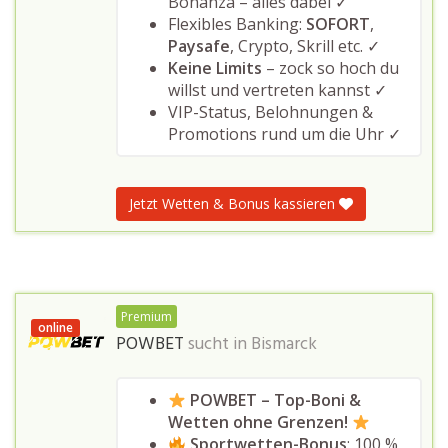
Bonanza – alles dabei ✓
Flexibles Banking:
SOFORT
,
Paysafe
, Crypto, Skrill etc. ✓
Keine Limits
– zock so hoch du
willst und vertreten kannst ✓
VIP-Status, Belohnungen &
Promotions rund um die Uhr ✓
Jetzt Wetten & Bonus kassieren
Premium
online
POWBET
sucht in
Bismarck
POWBET – Top-Boni &
Wetten ohne Grenzen!
Sportwetten-Bonus
: 100 %