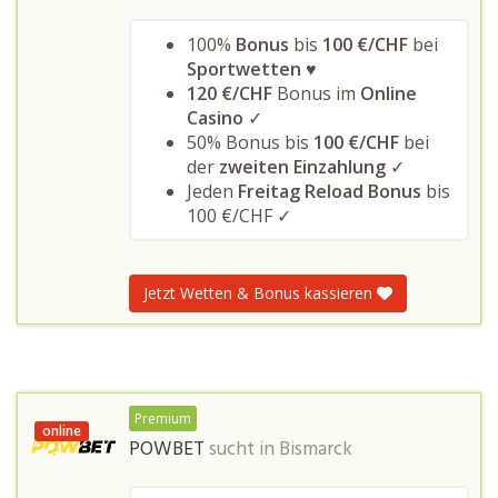
100%
Bonus
bis
100 €/CHF
bei
Sportwetten
♥
120 €/CHF
Bonus im
Online
Casino
✓
50% Bonus bis
100 €/CHF
bei
der
zweiten Einzahlung
✓
Jeden
Freitag Reload Bonus
bis
100 €/CHF ✓
Jetzt Wetten & Bonus kassieren
Premium
online
POWBET
sucht in
Bismarck