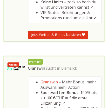
Keine Limits
– zock so hoch du
willst und vertreten kannst ✓
VIP-Status, Belohnungen &
Promotions rund um die Uhr ✓
Jetzt Wetten & Bonus kassieren
Premium
online
Granawin
sucht in
Bismarck
Granawin
– Mehr Bonus, mehr
Auswahl, mehr Action!
Sportwetten-Bonus:
100 % bis
zu 100 €/CHF auf die erste
Einzahlung! ✓