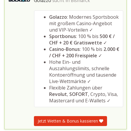
Golazzo
sucht in
Bismarck
Golazzo
: Modernes Sportsbook
mit großem Casino-Angebot
und VIP-Vorteilen ✓
Sportbonus
: 100 % bis
500 € /
CHF + 20 € Gratiswette
✓
Casino-Bonus
: 100 % bis
2.000 €
/ CHF + 200 Freispiele
✓
Hohe Ein- und
Auszahlungslimits, schnelle
Kontoeröffnung und tausende
Live-Wettmärkte ✓
Flexible Zahlungen über
Revolut
,
SOFORT
, Crypto, Visa,
Mastercard und E-Wallets ✓
Jetzt Wetten & Bonus kassieren