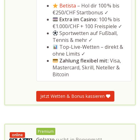
Betista
– Hol dir 100 % bis
€250/CHF Startbonus ✓
Extra im Casino:
100 % bis
€1.000/CHF + 100 Freispiele ✓
Sportwetten auf Fußball,
Tennis & mehr ✓
Top-Live-Wetten – direkt &
ohne Limits ✓
Zahlung flexibel mit:
Visa,
Mastercard, Skrill, Neteller &
Bitcoin
Jetzt Wetten & Bonus kassieren
Premium
online