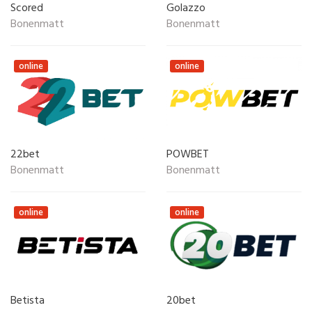
Scored
Golazzo
Bonenmatt
Bonenmatt
online
online
22bet
POWBET
Bonenmatt
Bonenmatt
online
online
Betista
20bet