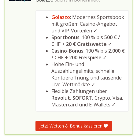
Golazzo
sucht in
Bonenmatt
Golazzo
: Modernes Sportsbook
mit großem Casino-Angebot
und VIP-Vorteilen ✓
Sportbonus
: 100 % bis
500 € /
CHF + 20 € Gratiswette
✓
Casino-Bonus
: 100 % bis
2.000 €
/ CHF + 200 Freispiele
✓
Hohe Ein- und
Auszahlungslimits, schnelle
Kontoeröffnung und tausende
Live-Wettmärkte ✓
Flexible Zahlungen über
Revolut
,
SOFORT
, Crypto, Visa,
Mastercard und E-Wallets ✓
Jetzt Wetten & Bonus kassieren