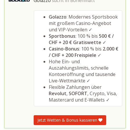
Golazzo
sucht in
Bonenmatt
Golazzo
: Modernes Sportsbook
mit großem Casino-Angebot
und VIP-Vorteilen ✓
Sportbonus
: 100 % bis
500 € /
CHF + 20 € Gratiswette
✓
Casino-Bonus
: 100 % bis
2.000 €
/ CHF + 200 Freispiele
✓
Hohe Ein- und
Auszahlungslimits, schnelle
Kontoeröffnung und tausende
Live-Wettmärkte ✓
Flexible Zahlungen über
Revolut
,
SOFORT
, Crypto, Visa,
Mastercard und E-Wallets ✓
Jetzt Wetten & Bonus kassieren