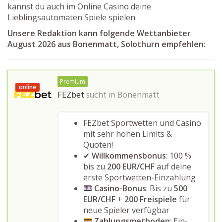
kannst du auch im Online Casino deine
Lieblingsautomaten Spiele spielen.
Unsere Redaktion kann folgende Wettanbieter
August 2026 aus Bonenmatt, Solothurn empfehlen:
Premium
online
FEZbet
sucht in
Bonenmatt
FEZbet Sportwetten und Casino
mit sehr hohen Limits &
Quoten!
✔
Willkommensbonus
: 100 %
bis zu
200 EUR/CHF
auf deine
erste Sportwetten-Einzahlung
Casino-Bonus
: Bis zu
500
EUR/CHF
+
200 Freispiele
für
neue Spieler verfügbar
Zahlungsmethoden
: Ein-