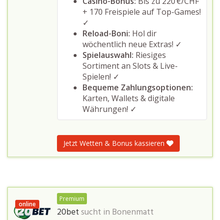
Casino-Bonus:
Bis zu 220 €/CHF
+ 170 Freispiele auf Top-Games!
✓
Reload-Boni:
Hol dir
wöchentlich neue Extras! ✓
Spielauswahl:
Riesiges
Sortiment an Slots & Live-
Spielen! ✓
Bequeme Zahlungsoptionen:
Karten, Wallets & digitale
Währungen! ✓
Jetzt Wetten & Bonus kassieren
Premium
online
20bet
sucht in
Bonenmatt