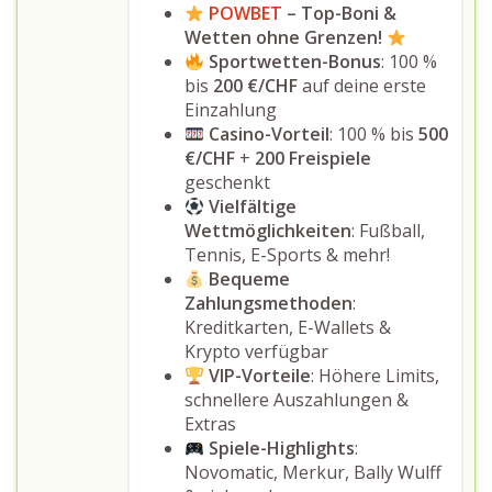
POWBET
– Top-Boni &
Wetten ohne Grenzen!
Sportwetten-Bonus
: 100 %
bis
200 €/CHF
auf deine erste
Einzahlung
Casino-Vorteil
: 100 % bis
500
€/CHF
+
200 Freispiele
geschenkt
Vielfältige
Wettmöglichkeiten
: Fußball,
Tennis, E-Sports & mehr!
Bequeme
Zahlungsmethoden
:
Kreditkarten, E-Wallets &
Krypto verfügbar
VIP-Vorteile
: Höhere Limits,
schnellere Auszahlungen &
Extras
Spiele-Highlights
:
Novomatic, Merkur, Bally Wulff