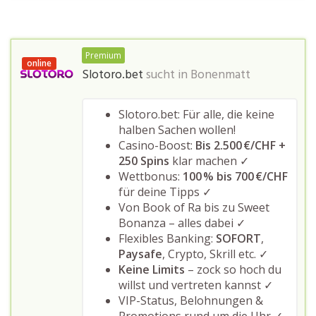
Premium
online
Slotoro.bet
sucht in
Bonenmatt
Slotoro.bet: Für alle, die keine
halben Sachen wollen!
Casino-Boost:
Bis 2.500 €/CHF +
250 Spins
klar machen ✓
Wettbonus:
100 % bis 700 €/CHF
für deine Tipps ✓
Von Book of Ra bis zu Sweet
Bonanza – alles dabei ✓
Flexibles Banking:
SOFORT
,
Paysafe
, Crypto, Skrill etc. ✓
Keine Limits
– zock so hoch du
willst und vertreten kannst ✓
VIP-Status, Belohnungen &