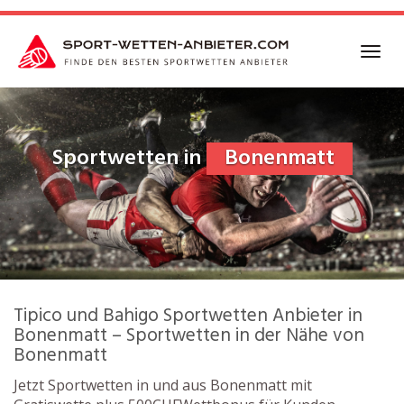
Skip to main content
Togg
Sportwetten in
Bonenmatt
Tipico und Bahigo Sportwetten Anbieter in
Bonenmatt – Sportwetten in der Nähe von
Bonenmatt
Jetzt Sportwetten in und aus Bonenmatt mit