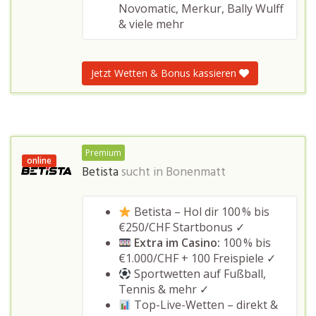
Novomatic, Merkur, Bally Wulff
& viele mehr
Jetzt Wetten & Bonus kassieren
Premium
online
Betista
sucht in
Bonenmatt
Betista – Hol dir 100 % bis
€250/CHF Startbonus ✓
Extra im Casino:
100 % bis
€1.000/CHF + 100 Freispiele ✓
Sportwetten auf Fußball,
Tennis & mehr ✓
Top-Live-Wetten – direkt &