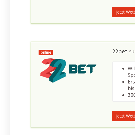
Jetzt Wet
22bet
su
online
Wi
Sp
Ers
bis
30
Jetzt Wet