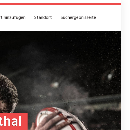
rt hinzufügen
Standort
Suchergebnisseite
thal