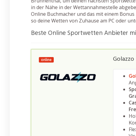
Brunnenthal, um deinen nächsten Sportwett
in der Nähe in der Wettannahmestelle abgeben
Online Buchmacher und das mit einem Bonus au
so deine Wetten von Zuhause am PC oder un
Beste Online Sportwetten Anbieter mi
Golazzo
online
Go
An
Sp
Gr
Ca
Fre
Hoh
Ko
Fl