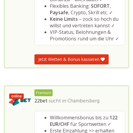
Flexibles Banking:
SOFORT
,
Paysafe
, Crypto, Skrill etc. ✓
Keine Limits
– zock so hoch du
willst und vertreten kannst ✓
VIP-Status, Belohnungen &
Promotions rund um die Uhr ✓
Jetzt Wetten & Bonus kassieren
Premium
online
22bet
sucht in
Chambersberg
Willkommensbonus bis zu
122
EUR/CHF
für Sportwetten ✓
Erste Einzahlung >> erhalten