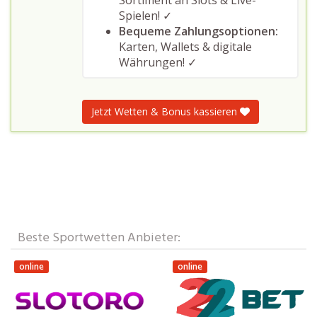
Sortiment an Slots & Live-
Spielen! ✓
Bequeme Zahlungsoptionen:
Karten, Wallets & digitale
Währungen! ✓
Jetzt Wetten & Bonus kassieren
Beste Sportwetten Anbieter:
online
online