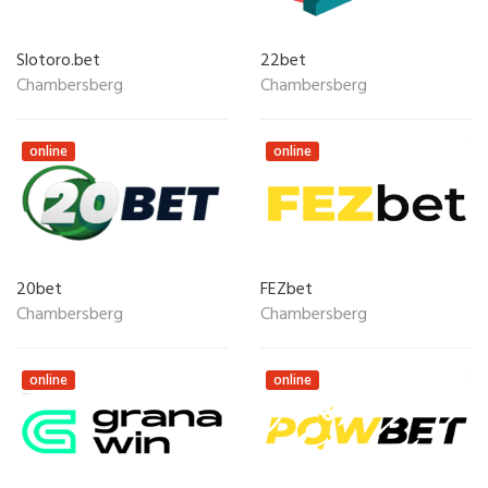
Slotoro.bet
22bet
Chambersberg
Chambersberg
online
online
20bet
FEZbet
Chambersberg
Chambersberg
online
online