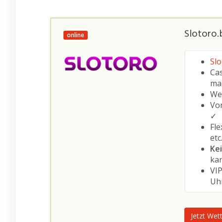
Slotoro.
online
Slo
Ca
ma
We
Von
✓
Fle
etc
Kei
ka
VI
Uh
Jetzt Wet