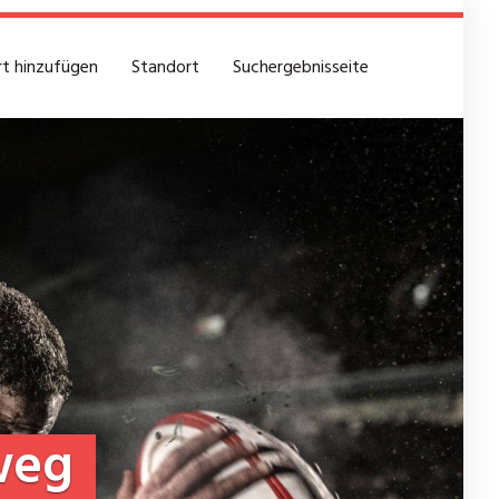
rt hinzufügen
Standort
Suchergebnisseite
weg