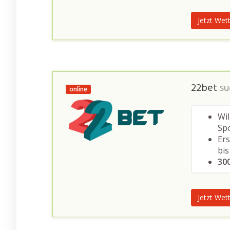
Jetzt Wet
22bet
su
online
Wi
Sp
Ers
bis
30
Jetzt Wet