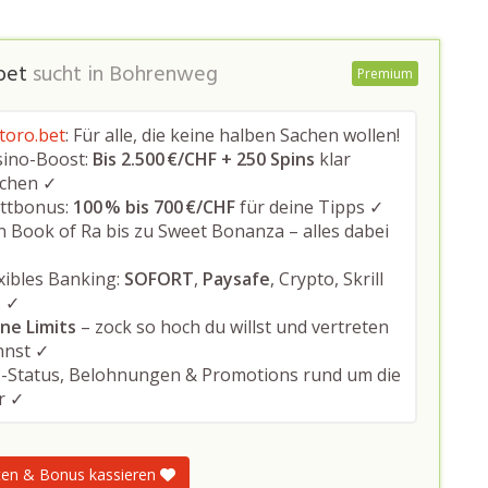
bet
sucht in
Bohrenweg
Premium
toro.bet
: Für alle, die keine halben Sachen wollen!
sino-Boost:
Bis 2.500 €/CHF + 250 Spins
klar
chen ✓
ttbonus:
100 % bis 700 €/CHF
für deine Tipps ✓
 Book of Ra bis zu Sweet Bonanza – alles dabei
xibles Banking:
SOFORT
,
Paysafe
, Crypto, Skrill
. ✓
ne Limits
– zock so hoch du willst und vertreten
nnst ✓
P-Status, Belohnungen & Promotions rund um die
r ✓
ten & Bonus kassieren