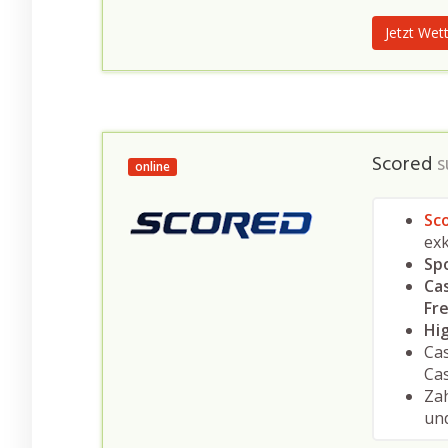
Jetzt Wet
Scored
s
online
Sc
exk
Sp
Ca
Fre
Hig
Ca
Cas
Za
und