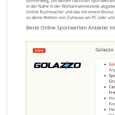
Bohrenweg, um deinen nächsten Sportwetten
in der Nähe in der Wettannahmestelle abgeben
Online Buchmacher und das mit einem Bonus au
so deine Wetten von Zuhause am PC oder un
Beste Online Sportwetten Anbieter mi
Golazzo
online
Go
An
Sp
Gr
Ca
Fre
Hoh
Ko
Fl