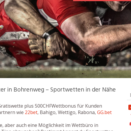
ter in Bohrenweg – Sportwetten in der Nähe
 Gratiswette plus 500CHFWettbonus für Kunden
artnern wie
22bet
, Bahigo, Wettigo, Rabona,
GG.bet
e, aber auch eine Möglichkeit im Wettbüro in