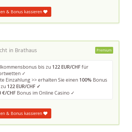
ten & Bonus kassieren
cht in
Brathaus
Premium
llkommensbonus bis zu
122 EUR/CHF
für
ortwetten ✓
te Einzahlung >> erhalten Sie einen
100%
Bonus
 zu
122 EUR/CHF ✓
0 €/CHF
Bonus im Online Casino ✓
ten & Bonus kassieren