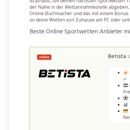
Brathaus, um deinen nächsten Sportwetten T
der Nähe in der Wettannahmestelle abgeben, 
Online Buchmacher und das mit einem Bonus au
so deine Wetten von Zuhause am PC oder un
Beste Online Sportwetten Anbieter mi
Betista
s
online
✓
Fre
Net