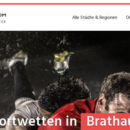
Alle Städte & Regionen
O
ortwetten in
Bratha