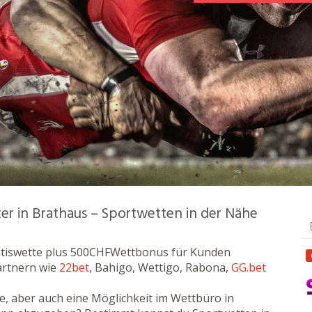
er in Brathaus – Sportwetten in der Nähe
ratiswette plus 500CHFWettbonus für Kunden
artnern wie
22bet
, Bahigo, Wettigo, Rabona,
GG.bet
e, aber auch eine Möglichkeit im Wettbüro in