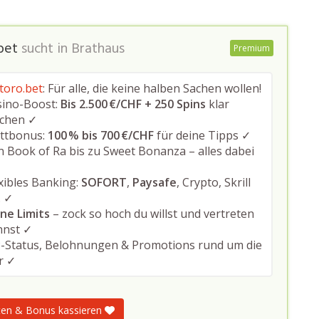
bet
sucht in
Brathaus
Premium
toro.bet
: Für alle, die keine halben Sachen wollen!
sino-Boost:
Bis 2.500 €/CHF + 250 Spins
klar
chen ✓
ttbonus:
100 % bis 700 €/CHF
für deine Tipps ✓
 Book of Ra bis zu Sweet Bonanza – alles dabei
xibles Banking:
SOFORT
,
Paysafe
, Crypto, Skrill
. ✓
ne Limits
– zock so hoch du willst und vertreten
nnst ✓
P-Status, Belohnungen & Promotions rund um die
r ✓
ten & Bonus kassieren