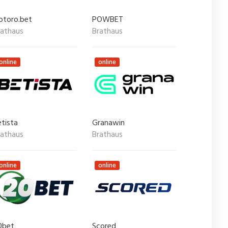
otoro.bet
POWBET
rathaus
Brathaus
online
online
tista
Granawin
rathaus
Brathaus
online
online
0bet
Scored