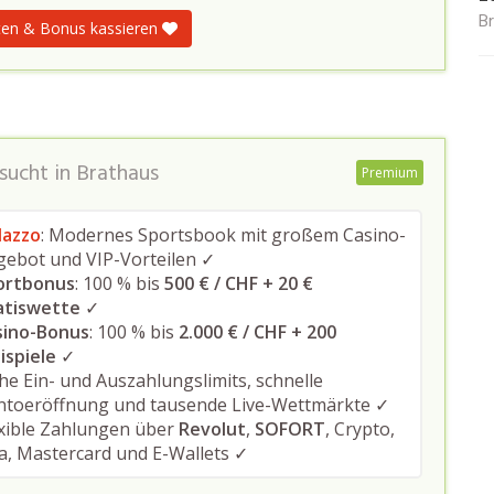
B
ten & Bonus kassieren
sucht in
Brathaus
Premium
lazzo
: Modernes Sportsbook mit großem Casino-
gebot und VIP-Vorteilen ✓
ortbonus
: 100 % bis
500 € / CHF + 20 €
atiswette
✓
sino-Bonus
: 100 % bis
2.000 € / CHF + 200
ispiele
✓
e Ein- und Auszahlungslimits, schnelle
ntoeröffnung und tausende Live-Wettmärkte ✓
exible Zahlungen über
Revolut
,
SOFORT
, Crypto,
a, Mastercard und E-Wallets ✓