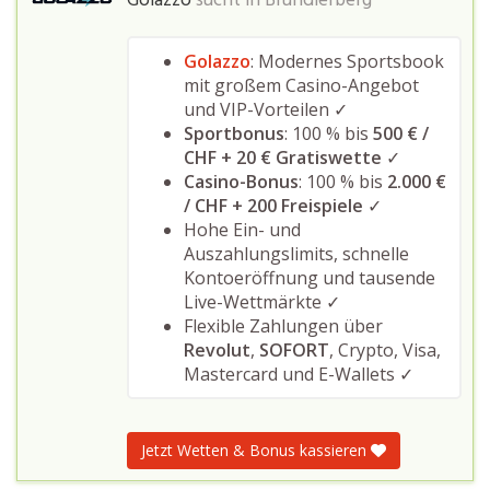
Golazzo
sucht in
Bründlerberg
Golazzo
: Modernes Sportsbook
mit großem Casino-Angebot
und VIP-Vorteilen ✓
Sportbonus
: 100 % bis
500 € /
CHF + 20 € Gratiswette
✓
Casino-Bonus
: 100 % bis
2.000 €
/ CHF + 200 Freispiele
✓
Hohe Ein- und
Auszahlungslimits, schnelle
Kontoeröffnung und tausende
Live-Wettmärkte ✓
Flexible Zahlungen über
Revolut
,
SOFORT
, Crypto, Visa,
Mastercard und E-Wallets ✓
Jetzt Wetten & Bonus kassieren