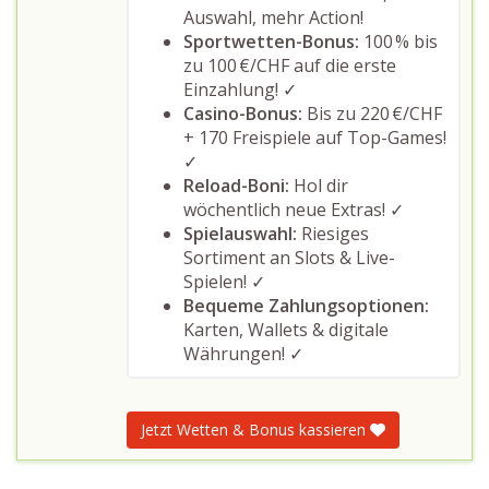
Auswahl, mehr Action!
Sportwetten-Bonus:
100 % bis
zu 100 €/CHF auf die erste
Einzahlung! ✓
Casino-Bonus:
Bis zu 220 €/CHF
+ 170 Freispiele auf Top-Games!
✓
Reload-Boni:
Hol dir
wöchentlich neue Extras! ✓
Spielauswahl:
Riesiges
Sortiment an Slots & Live-
Spielen! ✓
Bequeme Zahlungsoptionen:
Karten, Wallets & digitale
Währungen! ✓
Jetzt Wetten & Bonus kassieren