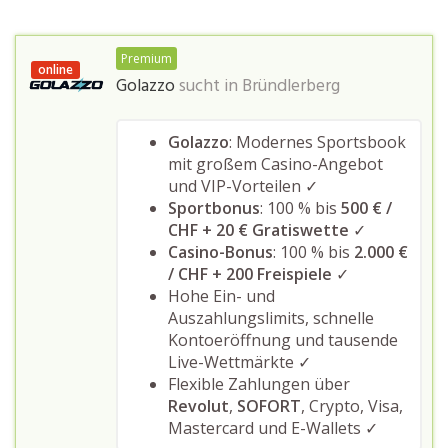
Premium
online
Golazzo
sucht in
Bründlerberg
Golazzo
: Modernes Sportsbook
mit großem Casino-Angebot
und VIP-Vorteilen ✓
Sportbonus
: 100 % bis
500 € /
CHF + 20 € Gratiswette
✓
Casino-Bonus
: 100 % bis
2.000 €
/ CHF + 200 Freispiele
✓
Hohe Ein- und
Auszahlungslimits, schnelle
Kontoeröffnung und tausende
Live-Wettmärkte ✓
Flexible Zahlungen über
Revolut
,
SOFORT
, Crypto, Visa,
Mastercard und E-Wallets ✓