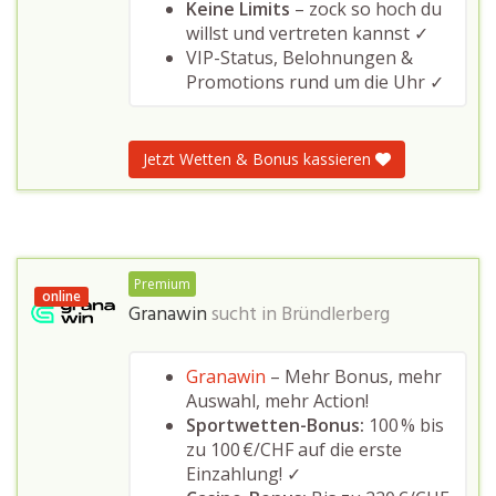
Keine Limits
– zock so hoch du
willst und vertreten kannst ✓
VIP-Status, Belohnungen &
Promotions rund um die Uhr ✓
Jetzt Wetten & Bonus kassieren
Premium
online
Granawin
sucht in
Bründlerberg
Granawin
– Mehr Bonus, mehr
Auswahl, mehr Action!
Sportwetten-Bonus:
100 % bis
zu 100 €/CHF auf die erste
Einzahlung! ✓