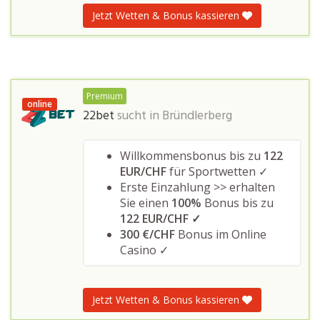
Jetzt Wetten & Bonus kassieren
Premium
online
22bet
sucht in
Bründlerberg
Willkommensbonus bis zu
122
EUR/CHF
für Sportwetten ✓
Erste Einzahlung >> erhalten
Sie einen
100%
Bonus bis zu
122 EUR/CHF ✓
300 €/CHF
Bonus im Online
Casino ✓
Jetzt Wetten & Bonus kassieren