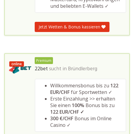
und beliebten E-Wallets ✓
Jetzt Wetten & Bonus kassieren
Premium
online
22bet
sucht in
Bründlerberg
Willkommensbonus bis zu
122
EUR/CHF
für Sportwetten ✓
Erste Einzahlung >> erhalten
Sie einen
100%
Bonus bis zu
122 EUR/CHF ✓
300 €/CHF
Bonus im Online
Casino ✓