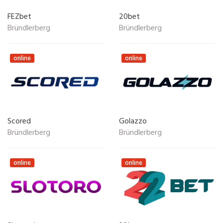
FEZbet
20bet
Bründlerberg
Bründlerberg
online
online
Scored
Golazzo
Bründlerberg
Bründlerberg
online
online