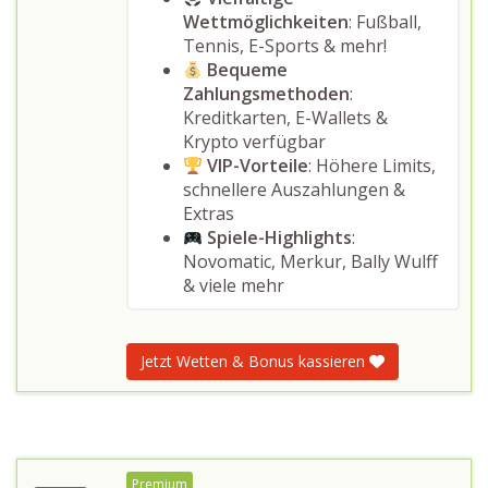
Wettmöglichkeiten
: Fußball,
Tennis, E-Sports & mehr!
Bequeme
Zahlungsmethoden
:
Kreditkarten, E-Wallets &
Krypto verfügbar
VIP-Vorteile
: Höhere Limits,
schnellere Auszahlungen &
Extras
Spiele-Highlights
:
Novomatic, Merkur, Bally Wulff
& viele mehr
Jetzt Wetten & Bonus kassieren
Premium