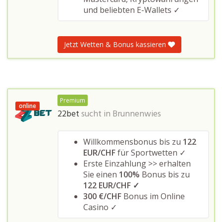
und beliebten E-Wallets ✓
Jetzt Wetten & Bonus kassieren
Premium
online
22bet
sucht in
Brunnenwies
Willkommensbonus bis zu
122
EUR/CHF
für Sportwetten ✓
Erste Einzahlung >> erhalten
Sie einen
100%
Bonus bis zu
122 EUR/CHF ✓
300 €/CHF
Bonus im Online
Casino ✓