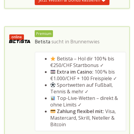
Premium
online
Betista
sucht in
Brunnenwies
Betista – Hol dir 100 % bis
€250/CHF Startbonus ✓
Extra im Casino:
100 % bis
€1.000/CHF + 100 Freispiele ✓
Sportwetten auf Fußball,
Tennis & mehr ✓
Top-Live-Wetten – direkt &
ohne Limits ✓
Zahlung flexibel mit:
Visa,
Mastercard, Skrill, Neteller &
Bitcoin