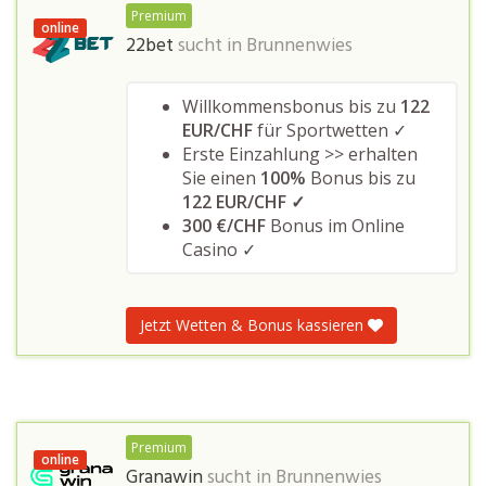
Premium
online
22bet
sucht in
Brunnenwies
Willkommensbonus bis zu
122
EUR/CHF
für Sportwetten ✓
Erste Einzahlung >> erhalten
Sie einen
100%
Bonus bis zu
122 EUR/CHF ✓
300 €/CHF
Bonus im Online
Casino ✓
Jetzt Wetten & Bonus kassieren
Premium
online
Granawin
sucht in
Brunnenwies