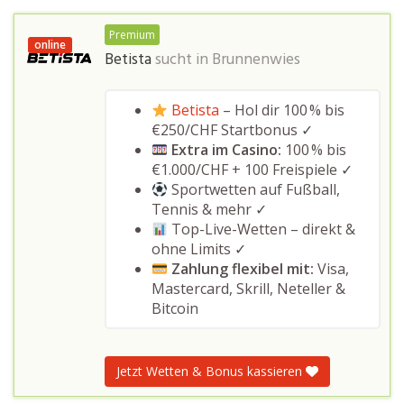
Premium
online
Betista
sucht in
Brunnenwies
Betista
– Hol dir 100 % bis
€250/CHF Startbonus ✓
Extra im Casino:
100 % bis
€1.000/CHF + 100 Freispiele ✓
Sportwetten auf Fußball,
Tennis & mehr ✓
Top-Live-Wetten – direkt &
ohne Limits ✓
Zahlung flexibel mit:
Visa,
Mastercard, Skrill, Neteller &
Bitcoin
Jetzt Wetten & Bonus kassieren