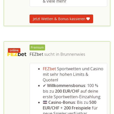
& viele mehr
Jetzt Wetten & Bonus kassieren
Premium
online
FEZbet
sucht in
Brunnenwies
FEZbet
Sportwetten und Casino
mit sehr hohen Limits &
Quoten!
✔
Willkommensbonus
: 100 %
bis zu
200 EUR/CHF
auf deine
erste Sportwetten-Einzahlung
Casino-Bonus
: Bis zu
500
EUR/CHF
+
200 Freispiele
für
neue Spieler verfügbar