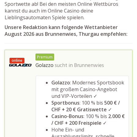
Sportwette ab! Bei den meisten Online Wettbüros
kannst du auch im Online Casino deine
Lieblingsautomaten Spiele spielen.
Unsere Redaktion kann folgende Wettanbieter
August 2026 aus Brunnenwies, Thurgau empfehlen:
Premium
online
Golazzo
sucht in
Brunnenwies
Golazzo
: Modernes Sportsbook
mit großem Casino-Angebot
und VIP-Vorteilen ✓
Sportbonus
: 100 % bis
500 € /
CHF + 20 € Gratiswette
✓
Casino-Bonus
: 100 % bis
2.000 €
/ CHF + 200 Freispiele
✓
Hohe Ein- und
Auszahlungslimits, schnelle