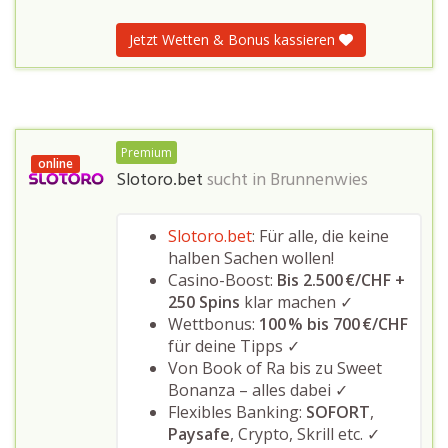
Jetzt Wetten & Bonus kassieren
Premium
online
Slotoro.bet
sucht in
Brunnenwies
Slotoro.bet
: Für alle, die keine
halben Sachen wollen!
Casino-Boost:
Bis 2.500 €/CHF +
250 Spins
klar machen ✓
Wettbonus:
100 % bis 700 €/CHF
für deine Tipps ✓
Von Book of Ra bis zu Sweet
Bonanza – alles dabei ✓
Flexibles Banking:
SOFORT
,
Paysafe
, Crypto, Skrill etc. ✓