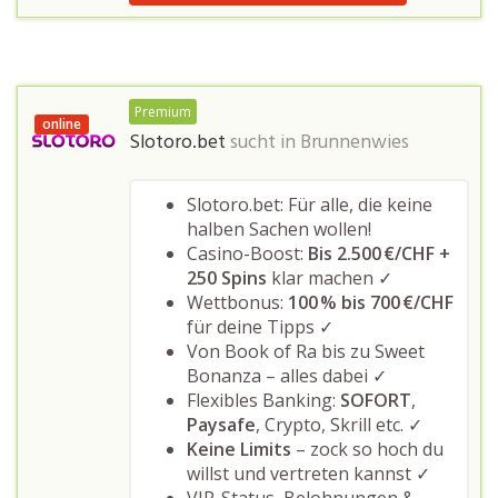
Premium
online
Slotoro.bet
sucht in
Brunnenwies
Slotoro.bet: Für alle, die keine
halben Sachen wollen!
Casino-Boost:
Bis 2.500 €/CHF +
250 Spins
klar machen ✓
Wettbonus:
100 % bis 700 €/CHF
für deine Tipps ✓
Von Book of Ra bis zu Sweet
Bonanza – alles dabei ✓
Flexibles Banking:
SOFORT
,
Paysafe
, Crypto, Skrill etc. ✓
Keine Limits
– zock so hoch du
willst und vertreten kannst ✓