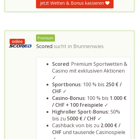
Jetzt Wetten & Bonus kassieren
Premium
online
Scored
sucht in
Brunnenwies
Scored
: Premium Sportwetten &
Casino mit exklusiven Aktionen
✓
Sportbonus
: 100 % bis
250 € /
CHF
✓
Casino-Bonus
: 100 % bis
1.000 €
/ CHF + 100 Freispiele
✓
Highroller Sport-Bonus:
50%
bis zu
5000 € / CHF
✓
Cashback von bis zu
2.000 € /
CHF
und tausende Casinospiele