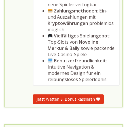
neue Spieler verfügbar
Zahlungsmethoden
: Ein-
und Auszahlungen mit
Kryptowährungen
problemlos
möglich
Vielfältiges Spielangebot
:
Top-Slots von
Novoline,
Merkur & Bally
sowie packende
Live-Casino-Spiele
Benutzerfreundlichkeit
:
Intuitive Navigation &
modernes Design für ein
reibungsloses Spielerlebnis
Jetzt Wetten & Bonus kassieren