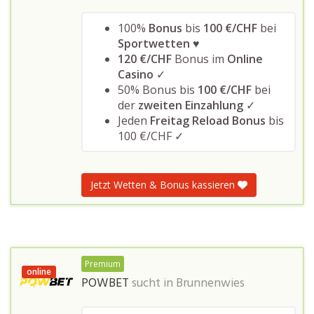
100%
Bonus
bis
100 €/CHF
bei
Sportwetten
♥
120 €/CHF
Bonus im
Online
Casino
✓
50% Bonus bis
100 €/CHF
bei
der
zweiten Einzahlung
✓
Jeden
Freitag Reload Bonus
bis
100 €/CHF ✓
Jetzt Wetten & Bonus kassieren
Premium
online
POWBET
sucht in
Brunnenwies