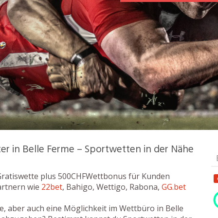
er in Belle Ferme – Sportwetten in der Nähe
t Gratiswette plus 500CHFWettbonus für Kunden
artnern wie
22bet
, Bahigo, Wettigo, Rabona,
GG.bet
e, aber auch eine Möglichkeit im Wettbüro in Belle