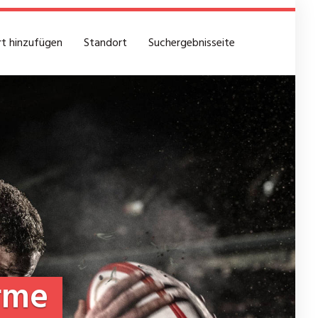
rt hinzufügen
Standort
Suchergebnisseite
erme