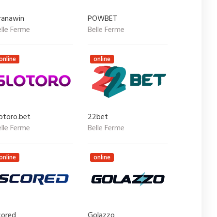
ranawin
POWBET
lle Ferme
Belle Ferme
online
online
otoro.bet
22bet
lle Ferme
Belle Ferme
online
online
cored
Golazzo