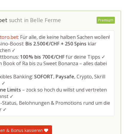
bet
sucht in
Belle Ferme
Premium
toro.bet
: Für alle, die keine halben Sachen wollen!
sino-Boost:
Bis 2.500 €/CHF + 250 Spins
klar
chen ✓
ttbonus:
100 % bis 700 €/CHF
für deine Tipps ✓
 Book of Ra bis zu Sweet Bonanza – alles dabei
xibles Banking:
SOFORT
,
Paysafe
, Crypto, Skrill
. ✓
ne Limits
– zock so hoch du willst und vertreten
nnst ✓
P-Status, Belohnungen & Promotions rund um die
r ✓
ten & Bonus kassieren