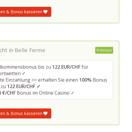
ten & Bonus kassieren
cht in
Belle Ferme
Premium
llkommensbonus bis zu
122 EUR/CHF
für
ortwetten ✓
te Einzahlung >> erhalten Sie einen
100%
Bonus
 zu
122 EUR/CHF ✓
0 €/CHF
Bonus im Online Casino ✓
ten & Bonus kassieren