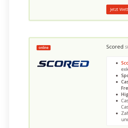
Jetzt Wet
Scored
s
online
Sc
exk
Sp
Ca
Fre
Hig
Ca
Cas
Za
und