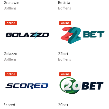
Granawin
Betista
Bofflens
Bofflens
online
online
Golazzo
22bet
Bofflens
Bofflens
online
online
Scored
20bet