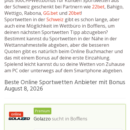
plus 500CHFWettbonus für Kunden Sportwetten aus
der Schweiz geschenkt bei Partnern wie
22bet
, Bahigo,
Wettigo, Rabona,
GG.bet
und
20bet
!
Sportwetten in der
Schweiz
gibt es schon lange, aber
auch eine Möglichkeit im Wettbüro in Bofflens, um
deinen nächsten Sportwetten Tipp abzugeben?
Bestimmt kannst du Sportwetten in der Nähe in der
Wettannahmestelle abgeben, aber die besseren
Quoten gibt es natürlich beim Online Buchmacher und
das mit einem Bonus auf deine erste Einzahlung.
Spielend leicht kannst du so deine Wetten von Zuhause
am PC oder unterwegs auf dem Smartphone abgeben.
Beste Online Sportwetten Anbieter mit Bonus
August 8, 2026
Premium
online
Golazzo
sucht in
Bofflens