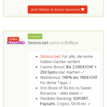
Jetzt Wetten & Bonus kassieren
Premium
online
Slotoro.bet
sucht in
Bofflens
Slotoro.bet
: Für alle, die keine
halben Sachen wollen!
Casino-Boost:
Bis 2.500 €/CHF +
250 Spins
klar machen ✓
Wettbonus:
100 % bis 700 €/CHF
für deine Tipps ✓
Von Book of Ra bis zu Sweet
Bonanza – alles dabei ✓
Flexibles Banking:
SOFORT
,
Paysafe
, Crypto, Skrill etc. ✓