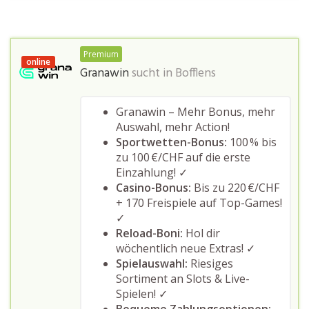
Premium
online
Granawin
sucht in
Bofflens
Granawin – Mehr Bonus, mehr
Auswahl, mehr Action!
Sportwetten-Bonus:
100 % bis
zu 100 €/CHF auf die erste
Einzahlung! ✓
Casino-Bonus:
Bis zu 220 €/CHF
+ 170 Freispiele auf Top-Games!
✓
Reload-Boni:
Hol dir
wöchentlich neue Extras! ✓
Spielauswahl:
Riesiges
Sortiment an Slots & Live-
Spielen! ✓