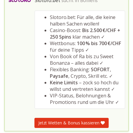
Slotoro.bet
sucht in
Bofflens
Slotoro.bet: Für alle, die keine
halben Sachen wollen!
Casino-Boost:
Bis 2.500 €/CHF +
250 Spins
klar machen ✓
Wettbonus:
100 % bis 700 €/CHF
für deine Tipps ✓
Von Book of Ra bis zu Sweet
Bonanza – alles dabei ✓
Flexibles Banking:
SOFORT
,
Paysafe
, Crypto, Skrill etc. ✓
Keine Limits
– zock so hoch du
willst und vertreten kannst ✓
VIP-Status, Belohnungen &
Promotions rund um die Uhr ✓
Jetzt Wetten & Bonus kassieren