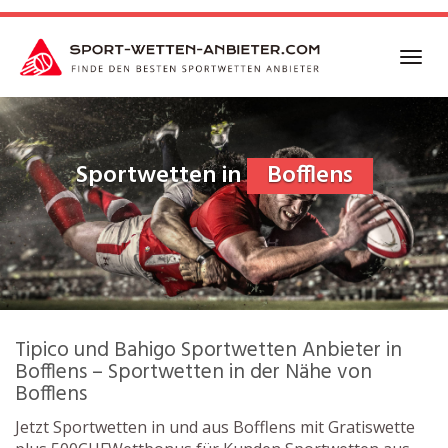
Skip to main content
Togg
Sportwetten in
Bofflens
Tipico und Bahigo Sportwetten Anbieter in
Bofflens – Sportwetten in der Nähe von
Bofflens
Jetzt Sportwetten in und aus Bofflens mit Gratiswette