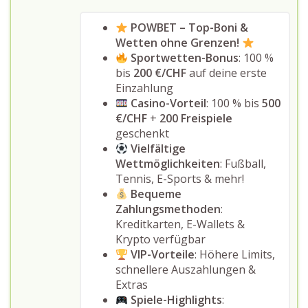
POWBET – Top-Boni &
Wetten ohne Grenzen!
Sportwetten-Bonus
: 100 %
bis
200 €/CHF
auf deine erste
Einzahlung
Casino-Vorteil
: 100 % bis
500
€/CHF
+
200 Freispiele
geschenkt
Vielfältige
Wettmöglichkeiten
: Fußball,
Tennis, E-Sports & mehr!
Bequeme
Zahlungsmethoden
:
Kreditkarten, E-Wallets &
Krypto verfügbar
VIP-Vorteile
: Höhere Limits,
schnellere Auszahlungen &
Extras
Spiele-Highlights
: