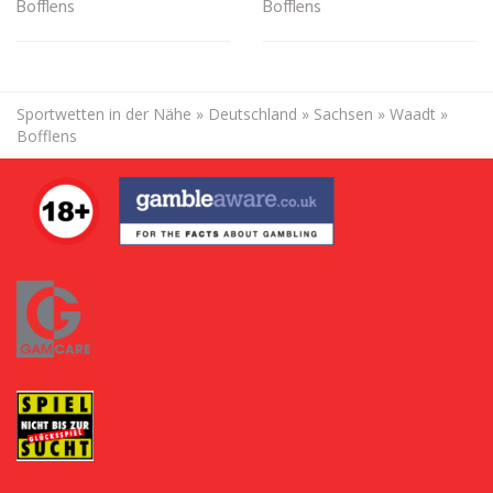
Bofflens
Bofflens
Sportwetten in der Nähe
»
Deutschland
»
Sachsen
»
Waadt
»
Bofflens