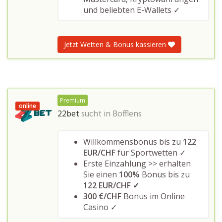
und beliebten E-Wallets ✓
Jetzt Wetten & Bonus kassieren
Premium
online
22bet
sucht in
Bofflens
Willkommensbonus bis zu
122
EUR/CHF
für Sportwetten ✓
Erste Einzahlung >> erhalten
Sie einen
100%
Bonus bis zu
122 EUR/CHF ✓
300 €/CHF
Bonus im Online
Casino ✓