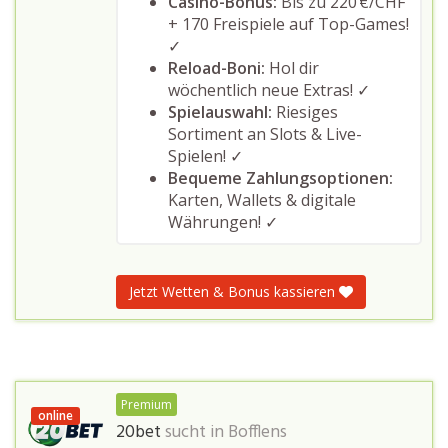
Casino-Bonus:
Bis zu 220 €/CHF
+ 170 Freispiele auf Top-Games!
✓
Reload-Boni:
Hol dir
wöchentlich neue Extras! ✓
Spielauswahl:
Riesiges
Sortiment an Slots & Live-
Spielen! ✓
Bequeme Zahlungsoptionen:
Karten, Wallets & digitale
Währungen! ✓
Jetzt Wetten & Bonus kassieren
Premium
online
20bet
sucht in
Bofflens