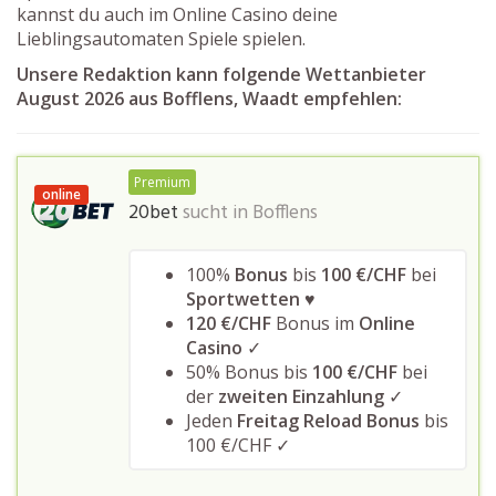
kannst du auch im Online Casino deine
Lieblingsautomaten Spiele spielen.
Unsere Redaktion kann folgende Wettanbieter
August 2026 aus Bofflens, Waadt empfehlen:
Premium
online
20bet
sucht in
Bofflens
100%
Bonus
bis
100 €/CHF
bei
Sportwetten
♥
120 €/CHF
Bonus im
Online
Casino
✓
50% Bonus bis
100 €/CHF
bei
der
zweiten Einzahlung
✓
Jeden
Freitag Reload Bonus
bis
100 €/CHF ✓