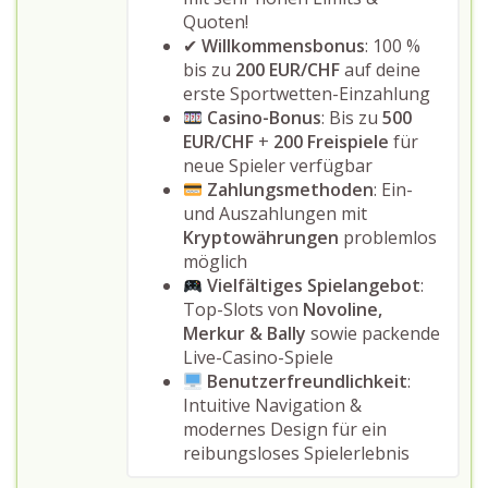
Quoten!
✔
Willkommensbonus
: 100 %
bis zu
200 EUR/CHF
auf deine
erste Sportwetten-Einzahlung
Casino-Bonus
: Bis zu
500
EUR/CHF
+
200 Freispiele
für
neue Spieler verfügbar
Zahlungsmethoden
: Ein-
und Auszahlungen mit
Kryptowährungen
problemlos
möglich
Vielfältiges Spielangebot
:
Top-Slots von
Novoline,
Merkur & Bally
sowie packende
Live-Casino-Spiele
Benutzerfreundlichkeit
:
Intuitive Navigation &
modernes Design für ein
reibungsloses Spielerlebnis