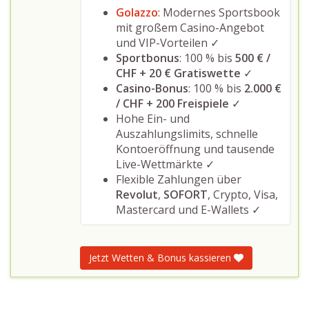
Golazzo
: Modernes Sportsbook
mit großem Casino-Angebot
und VIP-Vorteilen ✓
Sportbonus
: 100 % bis
500 € /
CHF + 20 € Gratiswette
✓
Casino-Bonus
: 100 % bis
2.000 €
/ CHF + 200 Freispiele
✓
Hohe Ein- und
Auszahlungslimits, schnelle
Kontoeröffnung und tausende
Live-Wettmärkte ✓
Flexible Zahlungen über
Revolut
,
SOFORT
, Crypto, Visa,
Mastercard und E-Wallets ✓
Jetzt Wetten & Bonus kassieren