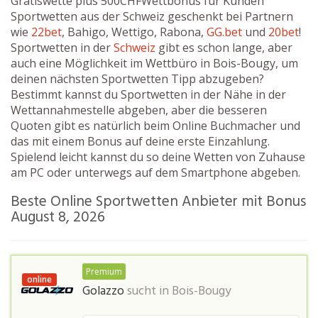
Gratiswette plus 500CHFWettbonus für Kunden
Sportwetten aus der Schweiz geschenkt bei Partnern
wie
22bet
, Bahigo, Wettigo, Rabona,
GG.bet
und
20bet
!
Sportwetten in der
Schweiz
gibt es schon lange, aber
auch eine Möglichkeit im Wettbüro in Bois-Bougy, um
deinen nächsten Sportwetten Tipp abzugeben?
Bestimmt kannst du Sportwetten in der Nähe in der
Wettannahmestelle abgeben, aber die besseren
Quoten gibt es natürlich beim Online Buchmacher und
das mit einem Bonus auf deine erste Einzahlung.
Spielend leicht kannst du so deine Wetten von Zuhause
am PC oder unterwegs auf dem Smartphone abgeben.
Beste Online Sportwetten Anbieter mit Bonus
August 8, 2026
Premium
online
Golazzo
sucht in
Bois-Bougy