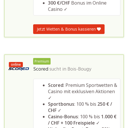
300 €/CHF
Bonus im Online
Casino ✓
Jetzt Wetten & Bonus kassieren
Premium
online
Scored
sucht in
Bois-Bougy
Scored
: Premium Sportwetten &
Casino mit exklusiven Aktionen
✓
Sportbonus
: 100 % bis
250 € /
CHF
✓
Casino-Bonus
: 100 % bis
1.000 €
/ CHF + 100 Freispiele
✓