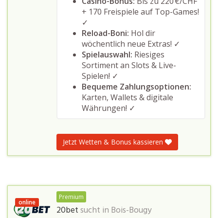
Casino-Bonus:
Bis zu 220 €/CHF
+ 170 Freispiele auf Top-Games!
✓
Reload-Boni:
Hol dir
wöchentlich neue Extras! ✓
Spielauswahl:
Riesiges
Sortiment an Slots & Live-
Spielen! ✓
Bequeme Zahlungsoptionen:
Karten, Wallets & digitale
Währungen! ✓
Jetzt Wetten & Bonus kassieren
Premium
online
20bet
sucht in
Bois-Bougy