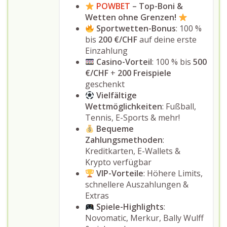
POWBET
– Top-Boni &
Wetten ohne Grenzen!
Sportwetten-Bonus
: 100 %
bis
200 €/CHF
auf deine erste
Einzahlung
Casino-Vorteil
: 100 % bis
500
€/CHF
+
200 Freispiele
geschenkt
Vielfältige
Wettmöglichkeiten
: Fußball,
Tennis, E-Sports & mehr!
Bequeme
Zahlungsmethoden
:
Kreditkarten, E-Wallets &
Krypto verfügbar
VIP-Vorteile
: Höhere Limits,
schnellere Auszahlungen &
Extras
Spiele-Highlights
:
Novomatic, Merkur, Bally Wulff