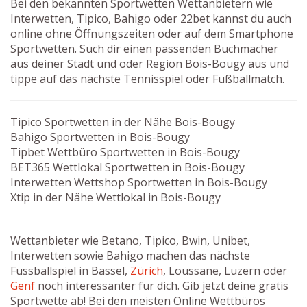
Bei den bekannten Sportwetten Wettanbietern wie
Interwetten, Tipico, Bahigo oder 22bet kannst du auch
online ohne Öffnungszeiten oder auf dem Smartphone
Sportwetten. Such dir einen passenden Buchmacher
aus deiner Stadt und oder Region Bois-Bougy aus und
tippe auf das nächste Tennisspiel oder Fußballmatch.
Tipico Sportwetten in der Nähe Bois-Bougy
Bahigo Sportwetten in Bois-Bougy
Tipbet Wettbüro Sportwetten in Bois-Bougy
BET365 Wettlokal Sportwetten in Bois-Bougy
Interwetten Wettshop Sportwetten in Bois-Bougy
Xtip in der Nähe Wettlokal in Bois-Bougy
Wettanbieter wie Betano, Tipico, Bwin, Unibet,
Interwetten sowie Bahigo machen das nächste
Fussballspiel in Bassel,
Zürich
, Loussane, Luzern oder
Genf
noch interessanter für dich. Gib jetzt deine gratis
Sportwette ab! Bei den meisten Online Wettbüros