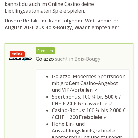
kannst du auch im Online Casino deine
Lieblingsautomaten Spiele spielen.
Unsere Redaktion kann folgende Wettanbieter
August 2026 aus Bois-Bougy, Waadt empfehlen:
Premium
online
Golazzo
sucht in
Bois-Bougy
Golazzo
: Modernes Sportsbook
mit großem Casino-Angebot
und VIP-Vorteilen ✓
Sportbonus
: 100 % bis
500 € /
CHF + 20 € Gratiswette
✓
Casino-Bonus
: 100 % bis
2.000 €
/ CHF + 200 Freispiele
✓
Hohe Ein- und
Auszahlungslimits, schnelle
Kontoeröffnung und tausende