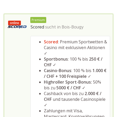
Premium
online
Scored
sucht in
Bois-Bougy
Scored
: Premium Sportwetten &
Casino mit exklusiven Aktionen
✓
Sportbonus
: 100 % bis
250 € /
CHF
✓
Casino-Bonus
: 100 % bis
1.000 €
/ CHF + 100 Freispiele
✓
Highroller Sport-Bonus:
50%
bis zu
5000 € / CHF
✓
Cashback von bis zu
2.000 € /
CHF
und tausende Casinospiele
✓
Zahlungen mit Visa,
Mastercard, Kryptowährungen