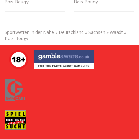
Bois-Bougy
Bois-Bougy
Sportwetten in der Nähe
»
Deutschland
»
Sachsen
»
Waadt
»
Bois-Bougy