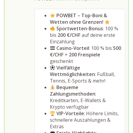
POWBET – Top-Boni &
Wetten ohne Grenzen!
Sportwetten-Bonus
: 100 %
bis
200 €/CHF
auf deine erste
Einzahlung
Casino-Vorteil
: 100 % bis
500
€/CHF
+
200 Freispiele
geschenkt
Vielfältige
Wettmöglichkeiten
: Fußball,
Tennis, E-Sports & mehr!
Bequeme
Zahlungsmethoden
:
Kreditkarten, E-Wallets &
Krypto verfügbar
VIP-Vorteile
: Höhere Limits,
schnellere Auszahlungen &
Extras