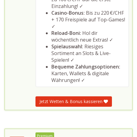
Einzahlung! ✓
Casino-Bonus:
Bis zu 220 €/CHF
+ 170 Freispiele auf Top-Games!
✓
Reload-Boni:
Hol dir
wöchentlich neue Extras! ✓
Spielauswahl:
Riesiges
Sortiment an Slots & Live-
Spielen! ✓
Bequeme Zahlungsoptionen:
Karten, Wallets & digitale
Währungen! ✓
Jetzt Wetten & Bonus kassieren
Premium