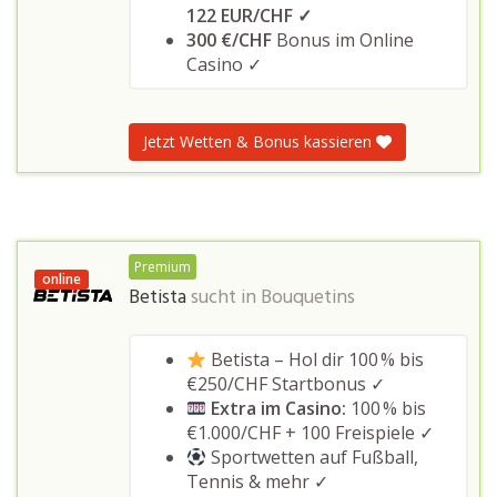
122 EUR/CHF ✓
300 €/CHF
Bonus im Online
Casino ✓
Jetzt Wetten & Bonus kassieren
Premium
online
Betista
sucht in
Bouquetins
Betista – Hol dir 100 % bis
€250/CHF Startbonus ✓
Extra im Casino:
100 % bis
€1.000/CHF + 100 Freispiele ✓
Sportwetten auf Fußball,
Tennis & mehr ✓