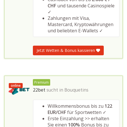
CHF
und tausende Casinospiele
✓
Zahlungen mit Visa,
Mastercard, Kryptowährungen
und beliebten E-Wallets ✓
Jetzt Wetten & Bonus kassieren
Premium
online
22bet
sucht in
Bouquetins
Willkommensbonus bis zu
122
EUR/CHF
für Sportwetten ✓
Erste Einzahlung >> erhalten
Sie einen
100%
Bonus bis zu