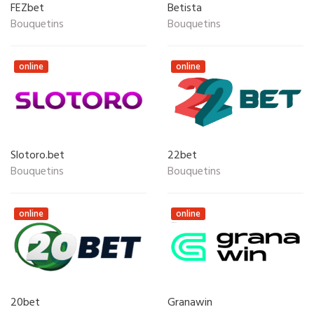
FEZbet
Betista
Bouquetins
Bouquetins
online
online
Slotoro.bet
22bet
Bouquetins
Bouquetins
online
online
20bet
Granawin