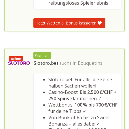
reibungsloses Spielerlebnis
Jetzt Wetten & Bonus kassieren
Premium
online
Slotoro.bet
sucht in
Bouquetins
Slotoro.bet: Für alle, die keine
halben Sachen wollen!
Casino-Boost:
Bis 2.500 €/CHF +
250 Spins
klar machen ✓
Wettbonus:
100 % bis 700 €/CHF
für deine Tipps ✓
Von Book of Ra bis zu Sweet
Bonanza – alles dabei ✓