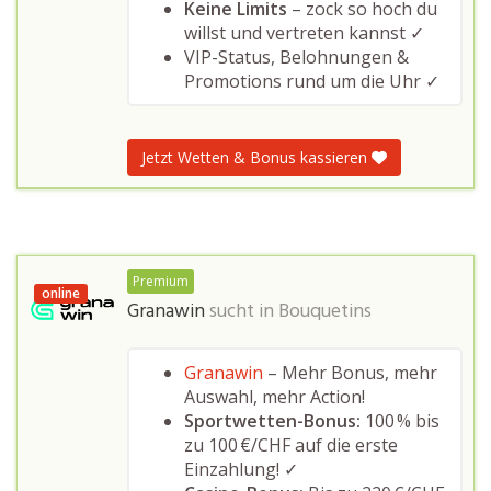
Keine Limits
– zock so hoch du
willst und vertreten kannst ✓
VIP-Status, Belohnungen &
Promotions rund um die Uhr ✓
Jetzt Wetten & Bonus kassieren
Premium
online
Granawin
sucht in
Bouquetins
Granawin
– Mehr Bonus, mehr
Auswahl, mehr Action!
Sportwetten-Bonus:
100 % bis
zu 100 €/CHF auf die erste
Einzahlung! ✓