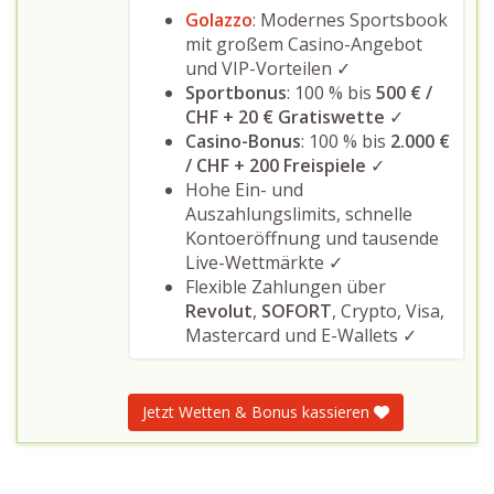
Golazzo
: Modernes Sportsbook
mit großem Casino-Angebot
und VIP-Vorteilen ✓
Sportbonus
: 100 % bis
500 € /
CHF + 20 € Gratiswette
✓
Casino-Bonus
: 100 % bis
2.000 €
/ CHF + 200 Freispiele
✓
Hohe Ein- und
Auszahlungslimits, schnelle
Kontoeröffnung und tausende
Live-Wettmärkte ✓
Flexible Zahlungen über
Revolut
,
SOFORT
, Crypto, Visa,
Mastercard und E-Wallets ✓
Jetzt Wetten & Bonus kassieren