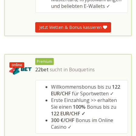
und beliebten E-Wallets ✓
Jetzt Wetten & Bonus kassieren
Premium
online
22bet
sucht in
Bouquetins
Willkommensbonus bis zu
122
EUR/CHF
für Sportwetten ✓
Erste Einzahlung >> erhalten
Sie einen
100%
Bonus bis zu
122 EUR/CHF ✓
300 €/CHF
Bonus im Online
Casino ✓