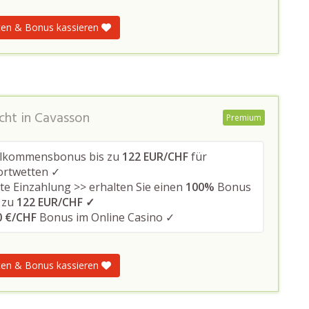
ten & Bonus kassieren
cht in
Cavasson
Premium
llkommensbonus bis zu
122 EUR/CHF
für
ortwetten ✓
te Einzahlung >> erhalten Sie einen
100%
Bonus
 zu
122 EUR/CHF ✓
0 €/CHF
Bonus im Online Casino ✓
ten & Bonus kassieren