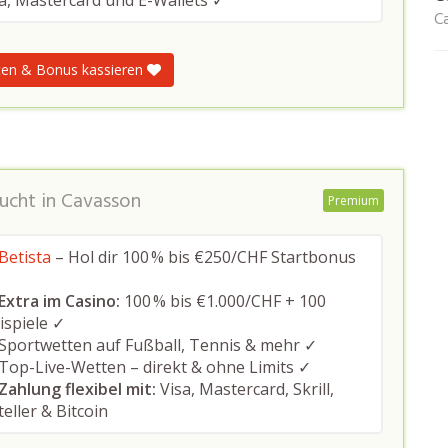
a, Mastercard und E-Wallets ✓
C
ten & Bonus kassieren
ucht in
Cavasson
Premium
Betista
– Hol dir 100 % bis €250/CHF Startbonus
Extra im Casino:
100 % bis €1.000/CHF + 100
ispiele ✓
Sportwetten auf Fußball, Tennis & mehr ✓
Top-Live-Wetten – direkt & ohne Limits ✓
Zahlung flexibel mit:
Visa, Mastercard, Skrill,
eller & Bitcoin