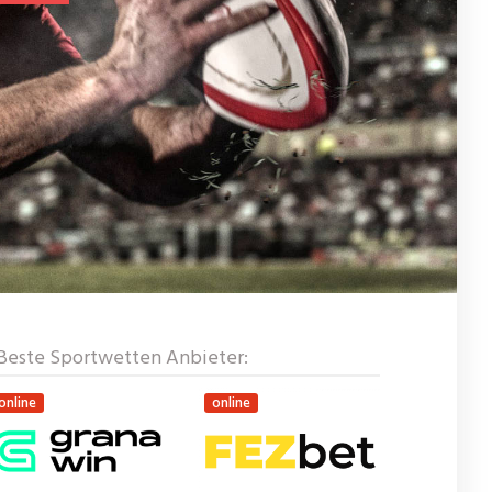
Beste Sportwetten Anbieter:
online
online