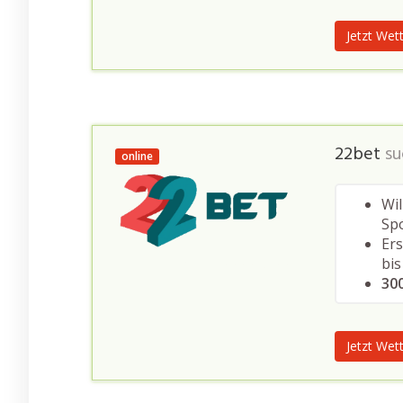
Jetzt Wet
22bet
su
online
Wi
Sp
Ers
bis
30
Jetzt Wet