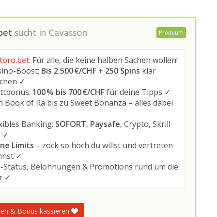
bet
sucht in
Cavasson
Premium
toro.bet
: Für alle, die keine halben Sachen wollen!
sino-Boost:
Bis 2.500 €/CHF + 250 Spins
klar
chen ✓
ttbonus:
100 % bis 700 €/CHF
für deine Tipps ✓
 Book of Ra bis zu Sweet Bonanza – alles dabei
xibles Banking:
SOFORT
,
Paysafe
, Crypto, Skrill
. ✓
ne Limits
– zock so hoch du willst und vertreten
nnst ✓
P-Status, Belohnungen & Promotions rund um die
r ✓
ten & Bonus kassieren