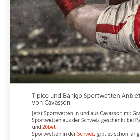
Tipico und Bahigo Sportwetten Anbiet
von Cavasson
Jetzt Sportwetten in und aus Cavasson mit G
Sportwetten aus der Schweiz geschenkt bei P
und
20bet
!
Sportwetten in der
Schweiz
gibt es schon lang