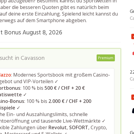
ipp abzugeben? Bestimmt kannst du Sportwetten in
aber die besseren Quoten gibt es natürlich beim
G
f deine erste Einzahlung. Spielend leicht kannst du
C
terwegs auf dem Smartphone abgeben.
t Bonus August 8, 2026
sucht in
Cavasson
Premium
2
lazzo
: Modernes Sportsbook mit großem Casino-
C
gebot und VIP-Vorteilen ✓
ortbonus
: 100 % bis
500 € / CHF + 20 €
atiswette
✓
sino-Bonus
: 100 % bis
2.000 € / CHF + 200
ispiele
✓
e Ein- und Auszahlungslimits, schnelle
ntoeröffnung und tausende Live-Wettmärkte ✓
exible Zahlungen über
Revolut
,
SOFORT
, Crypto,
G