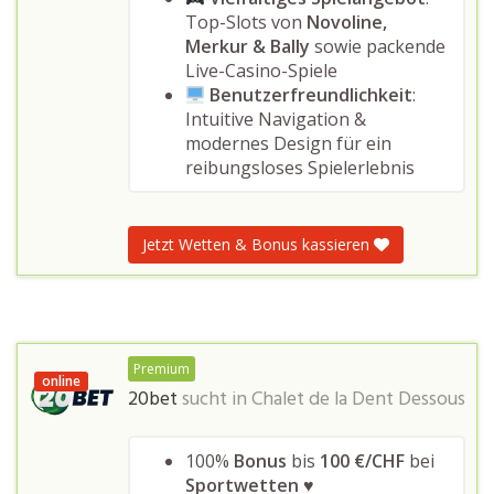
Top-Slots von
Novoline,
Merkur & Bally
sowie packende
Live-Casino-Spiele
Benutzerfreundlichkeit
:
Intuitive Navigation &
modernes Design für ein
reibungsloses Spielerlebnis
Jetzt Wetten & Bonus kassieren
Premium
online
20bet
sucht in
Chalet de la Dent Dessous
100%
Bonus
bis
100 €/CHF
bei
Sportwetten
♥