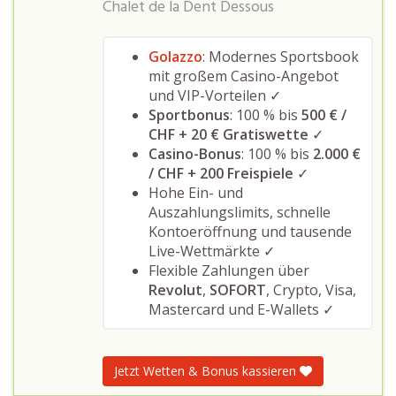
Chalet de la Dent Dessous
Golazzo
: Modernes Sportsbook
mit großem Casino-Angebot
und VIP-Vorteilen ✓
Sportbonus
: 100 % bis
500 € /
CHF + 20 € Gratiswette
✓
Casino-Bonus
: 100 % bis
2.000 €
/ CHF + 200 Freispiele
✓
Hohe Ein- und
Auszahlungslimits, schnelle
Kontoeröffnung und tausende
Live-Wettmärkte ✓
Flexible Zahlungen über
Revolut
,
SOFORT
, Crypto, Visa,
Mastercard und E-Wallets ✓
Jetzt Wetten & Bonus kassieren