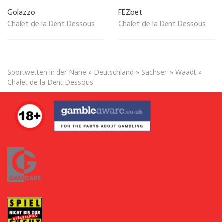
Golazzo
FEZbet
Chalet de la Dent Dessous
Chalet de la Dent Dessous
Sportwetten in der Nähe
»
Deutschland
»
Sachsen
»
Waadt
»
Chalet de la Dent Dessous