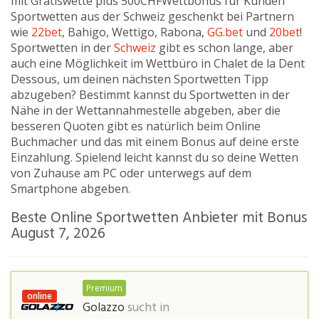
mit Gratiswette plus 500CHFWettbonus für Kunden
Sportwetten aus der Schweiz geschenkt bei Partnern
wie
22bet
, Bahigo, Wettigo, Rabona,
GG.bet
und
20bet
!
Sportwetten in der
Schweiz
gibt es schon lange, aber
auch eine Möglichkeit im Wettbüro in Chalet de la Dent
Dessous, um deinen nächsten Sportwetten Tipp
abzugeben? Bestimmt kannst du Sportwetten in der
Nähe in der Wettannahmestelle abgeben, aber die
besseren Quoten gibt es natürlich beim Online
Buchmacher und das mit einem Bonus auf deine erste
Einzahlung. Spielend leicht kannst du so deine Wetten
von Zuhause am PC oder unterwegs auf dem
Smartphone abgeben.
Beste Online Sportwetten Anbieter mit Bonus
August 7, 2026
Premium
online
Golazzo
sucht in