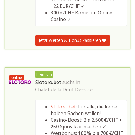
122 EUR/CHF ✓
300 €/CHF
Bonus im Online
Casino ✓
Jetzt Wetten & Bonus kassieren
Premium
online
Slotoro.bet
sucht in
Chalet de la Dent Dessous
Slotoro.bet
: Für alle, die keine
halben Sachen wollen!
Casino-Boost:
Bis 2.500 €/CHF +
250 Spins
klar machen ✓
Wettbonus:
100 % bis 700 €/CHF