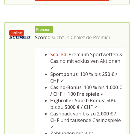
Premium
online
Scored
sucht in
Chalet de Premier
Scored
: Premium Sportwetten &
Casino mit exklusiven Aktionen
✓
Sportbonus
: 100 % bis
250 € /
CHF
✓
Casino-Bonus
: 100 % bis
1.000 €
/ CHF + 100 Freispiele
✓
Highroller Sport-Bonus:
50%
bis zu
5000 € / CHF
✓
Cashback von bis zu
2.000 € /
CHF
und tausende Casinospiele
✓
Zahlungen mit Visa,