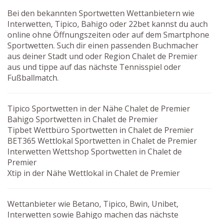
Bei den bekannten Sportwetten Wettanbietern wie
Interwetten, Tipico, Bahigo oder 22bet kannst du auch
online ohne Öffnungszeiten oder auf dem Smartphone
Sportwetten. Such dir einen passenden Buchmacher
aus deiner Stadt und oder Region Chalet de Premier
aus und tippe auf das nächste Tennisspiel oder
Fußballmatch.
Tipico Sportwetten in der Nähe Chalet de Premier
Bahigo Sportwetten in Chalet de Premier
Tipbet Wettbüro Sportwetten in Chalet de Premier
BET365 Wettlokal Sportwetten in Chalet de Premier
Interwetten Wettshop Sportwetten in Chalet de
Premier
Xtip in der Nähe Wettlokal in Chalet de Premier
Wettanbieter wie Betano, Tipico, Bwin, Unibet,
Interwetten sowie Bahigo machen das nächste