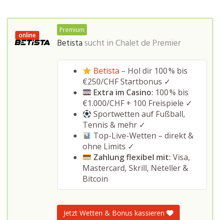
Premium
online
Betista
sucht in
Chalet de Premier
Betista
– Hol dir 100 % bis
€250/CHF Startbonus ✓
Extra im Casino:
100 % bis
€1.000/CHF + 100 Freispiele ✓
Sportwetten auf Fußball,
Tennis & mehr ✓
Top-Live-Wetten – direkt &
ohne Limits ✓
Zahlung flexibel mit:
Visa,
Mastercard, Skrill, Neteller &
Bitcoin
Jetzt Wetten & Bonus kassieren