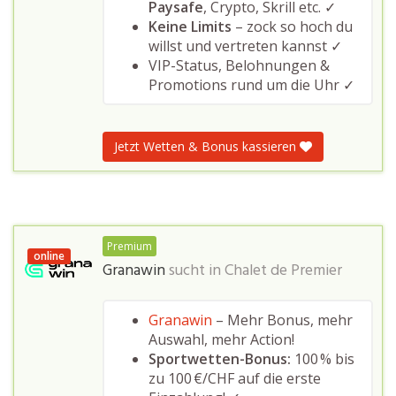
Paysafe
, Crypto, Skrill etc. ✓
Keine Limits
– zock so hoch du
willst und vertreten kannst ✓
VIP-Status, Belohnungen &
Promotions rund um die Uhr ✓
Jetzt Wetten & Bonus kassieren
Premium
online
Granawin
sucht in
Chalet de Premier
Granawin
– Mehr Bonus, mehr
Auswahl, mehr Action!
Sportwetten-Bonus:
100 % bis
zu 100 €/CHF auf die erste