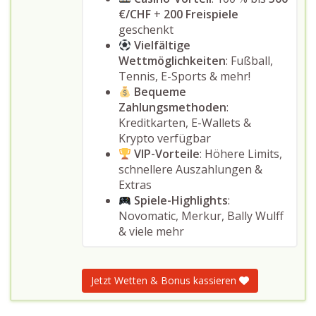
€/CHF
+
200 Freispiele
geschenkt
Vielfältige
Wettmöglichkeiten
: Fußball,
Tennis, E-Sports & mehr!
Bequeme
Zahlungsmethoden
:
Kreditkarten, E-Wallets &
Krypto verfügbar
VIP-Vorteile
: Höhere Limits,
schnellere Auszahlungen &
Extras
Spiele-Highlights
:
Novomatic, Merkur, Bally Wulff
& viele mehr
Jetzt Wetten & Bonus kassieren