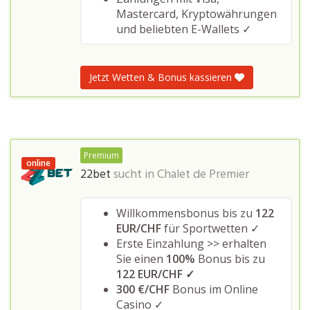
Mastercard, Kryptowährungen
und beliebten E-Wallets ✓
Jetzt Wetten & Bonus kassieren
Premium
online
22bet
sucht in
Chalet de Premier
Willkommensbonus bis zu
122
EUR/CHF
für Sportwetten ✓
Erste Einzahlung >> erhalten
Sie einen
100%
Bonus bis zu
122 EUR/CHF ✓
300 €/CHF
Bonus im Online
Casino ✓