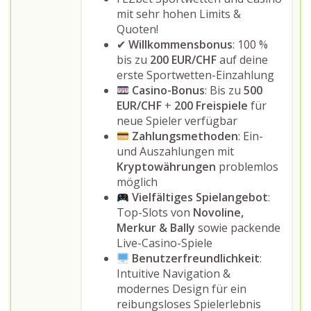
mit sehr hohen Limits &
Quoten!
✔
Willkommensbonus
: 100 %
bis zu
200 EUR/CHF
auf deine
erste Sportwetten-Einzahlung
Casino-Bonus
: Bis zu
500
EUR/CHF
+
200 Freispiele
für
neue Spieler verfügbar
Zahlungsmethoden
: Ein-
und Auszahlungen mit
Kryptowährungen
problemlos
möglich
Vielfältiges Spielangebot
:
Top-Slots von
Novoline,
Merkur & Bally
sowie packende
Live-Casino-Spiele
Benutzerfreundlichkeit
:
Intuitive Navigation &
modernes Design für ein
reibungsloses Spielerlebnis