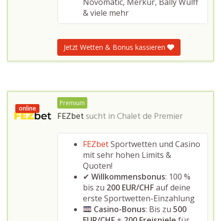
Novomatic, Merkur, Bally Wulff
& viele mehr
Jetzt Wetten & Bonus kassieren
Premium
online
FEZbet
sucht in
Chalet de Premier
FEZbet
Sportwetten und Casino
mit sehr hohen Limits &
Quoten!
✔
Willkommensbonus
: 100 %
bis zu
200 EUR/CHF
auf deine
erste Sportwetten-Einzahlung
Casino-Bonus
: Bis zu
500
EUR/CHF
+
200 Freispiele
für