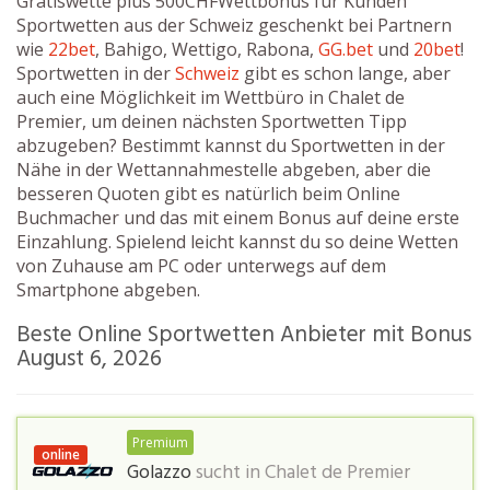
Gratiswette plus 500CHFWettbonus für Kunden
Sportwetten aus der Schweiz geschenkt bei Partnern
wie
22bet
, Bahigo, Wettigo, Rabona,
GG.bet
und
20bet
!
Sportwetten in der
Schweiz
gibt es schon lange, aber
auch eine Möglichkeit im Wettbüro in Chalet de
Premier, um deinen nächsten Sportwetten Tipp
abzugeben? Bestimmt kannst du Sportwetten in der
Nähe in der Wettannahmestelle abgeben, aber die
besseren Quoten gibt es natürlich beim Online
Buchmacher und das mit einem Bonus auf deine erste
Einzahlung. Spielend leicht kannst du so deine Wetten
von Zuhause am PC oder unterwegs auf dem
Smartphone abgeben.
Beste Online Sportwetten Anbieter mit Bonus
August 6, 2026
Premium
online
Golazzo
sucht in
Chalet de Premier