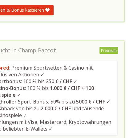
ten & Bonus kassieren
ucht in
Champ Paccot
Premium
ored
: Premium Sportwetten & Casino mit
lusiven Aktionen ✓
ortbonus
: 100 % bis
250 € / CHF
✓
sino-Bonus
: 100 % bis
1.000 € / CHF + 100
ispiele
✓
hroller Sport-Bonus:
50% bis zu
5000 € / CHF
✓
shback von bis zu
2.000 € / CHF
und tausende
inospiele ✓
hlungen mit Visa, Mastercard, Kryptowährungen
 beliebten E-Wallets ✓