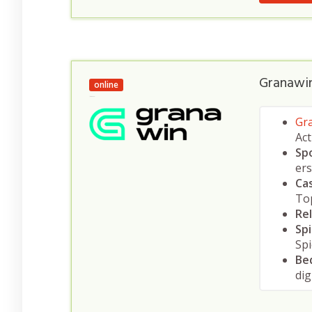
Granawi
online
Gr
Act
Sp
ers
Ca
To
Re
Spi
Spi
Be
di