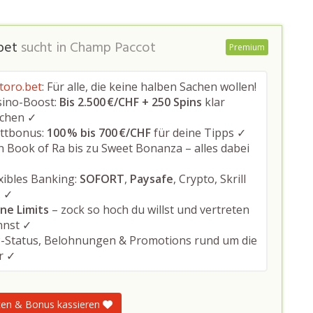
bet
sucht in
Champ Paccot
Premium
toro.bet
: Für alle, die keine halben Sachen wollen!
sino-Boost:
Bis 2.500 €/CHF + 250 Spins
klar
chen ✓
ttbonus:
100 % bis 700 €/CHF
für deine Tipps ✓
 Book of Ra bis zu Sweet Bonanza – alles dabei
xibles Banking:
SOFORT
,
Paysafe
, Crypto, Skrill
. ✓
ne Limits
– zock so hoch du willst und vertreten
nnst ✓
P-Status, Belohnungen & Promotions rund um die
r ✓
ten & Bonus kassieren