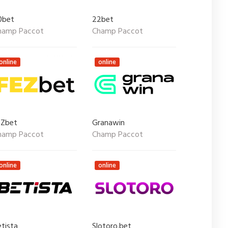
0bet
22bet
hamp Paccot
Champ Paccot
online
online
EZbet
Granawin
hamp Paccot
Champ Paccot
online
online
tista
Slotoro.bet