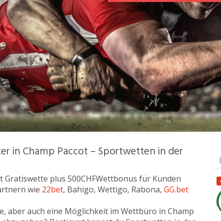
er in Champ Paccot – Sportwetten in der
it Gratiswette plus 500CHFWettbonus für Kunden
artnern wie
22bet
, Bahigo, Wettigo, Rabona,
GG.bet
e, aber auch eine Möglichkeit im Wettbüro in Champ