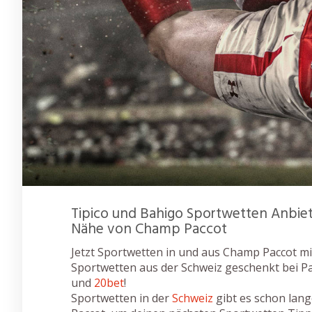
Tipico und Bahigo Sportwetten Anbiet
Nähe von Champ Paccot
Jetzt Sportwetten in und aus Champ Paccot m
Sportwetten aus der Schweiz geschenkt bei P
und
20bet
!
Sportwetten in der
Schweiz
gibt es schon lang