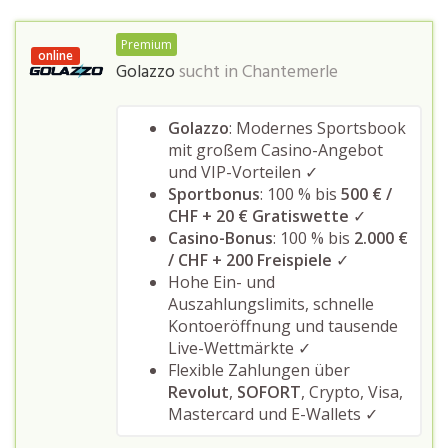
Premium
online
Golazzo
sucht in
Chantemerle
Golazzo
: Modernes Sportsbook
mit großem Casino-Angebot
und VIP-Vorteilen ✓
Sportbonus
: 100 % bis
500 € /
CHF + 20 € Gratiswette
✓
Casino-Bonus
: 100 % bis
2.000 €
/ CHF + 200 Freispiele
✓
Hohe Ein- und
Auszahlungslimits, schnelle
Kontoeröffnung und tausende
Live-Wettmärkte ✓
Flexible Zahlungen über
Revolut
,
SOFORT
, Crypto, Visa,
Mastercard und E-Wallets ✓