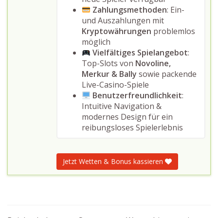
Zahlungsmethoden
: Ein-
und Auszahlungen mit
Kryptowährungen
problemlos
möglich
Vielfältiges Spielangebot
:
Top-Slots von
Novoline,
Merkur & Bally
sowie packende
Live-Casino-Spiele
Benutzerfreundlichkeit
:
Intuitive Navigation &
modernes Design für ein
reibungsloses Spielerlebnis
Jetzt Wetten & Bonus kassieren