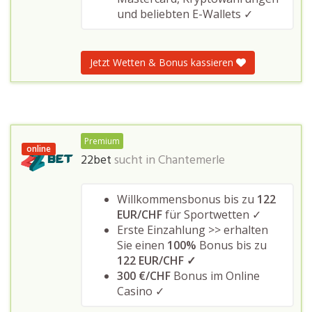
und beliebten E-Wallets ✓
Jetzt Wetten & Bonus kassieren
Premium
online
22bet
sucht in
Chantemerle
Willkommensbonus bis zu
122
EUR/CHF
für Sportwetten ✓
Erste Einzahlung >> erhalten
Sie einen
100%
Bonus bis zu
122 EUR/CHF ✓
300 €/CHF
Bonus im Online
Casino ✓