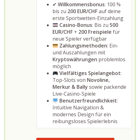
✔
Willkommensbonus
: 100 %
bis zu
200 EUR/CHF
auf deine
erste Sportwetten-Einzahlung
Casino-Bonus
: Bis zu
500
EUR/CHF
+
200 Freispiele
für
neue Spieler verfügbar
Zahlungsmethoden
: Ein-
und Auszahlungen mit
Kryptowährungen
problemlos
möglich
Vielfältiges Spielangebot
:
Top-Slots von
Novoline,
Merkur & Bally
sowie packende
Live-Casino-Spiele
Benutzerfreundlichkeit
:
Intuitive Navigation &
modernes Design für ein
reibungsloses Spielerlebnis