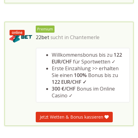
Premium
online
22bet
sucht in
Chantemerle
Willkommensbonus bis zu
122
EUR/CHF
für Sportwetten ✓
Erste Einzahlung >> erhalten
Sie einen
100%
Bonus bis zu
122 EUR/CHF ✓
300 €/CHF
Bonus im Online
Casino ✓
Jetzt Wetten & Bonus kassieren