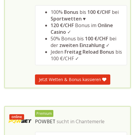
100%
Bonus
bis
100 €/CHF
bei
Sportwetten
♥
120 €/CHF
Bonus im
Online
Casino
✓
50% Bonus bis
100 €/CHF
bei
der
zweiten Einzahlung
✓
Jeden
Freitag Reload Bonus
bis
100 €/CHF ✓
Jetzt Wetten & Bonus kassieren
Premium
online
POWBET
sucht in
Chantemerle