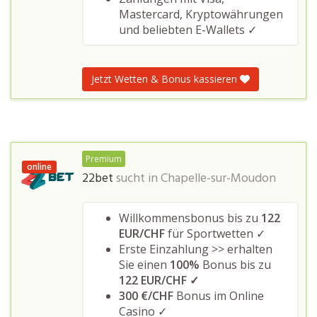
Mastercard, Kryptowährungen
und beliebten E-Wallets ✓
Jetzt Wetten & Bonus kassieren
Premium
online
22bet
sucht in
Chapelle-sur-Moudon
Willkommensbonus bis zu
122
EUR/CHF
für Sportwetten ✓
Erste Einzahlung >> erhalten
Sie einen
100%
Bonus bis zu
122 EUR/CHF ✓
300 €/CHF
Bonus im Online
Casino ✓