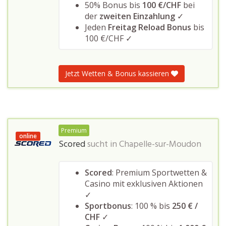
50% Bonus bis
100 €/CHF
bei
der
zweiten Einzahlung
✓
Jeden
Freitag Reload Bonus
bis
100 €/CHF ✓
Jetzt Wetten & Bonus kassieren
Premium
online
Scored
sucht in
Chapelle-sur-Moudon
Scored
: Premium Sportwetten &
Casino mit exklusiven Aktionen
✓
Sportbonus
: 100 % bis
250 € /
CHF
✓