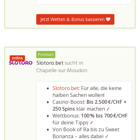
Jetzt Wetten & Bonus kassieren
Premium
online
Slotoro.bet
sucht in
Chapelle-sur-Moudon
Slotoro.bet
: Für alle, die keine
halben Sachen wollen!
Casino-Boost:
Bis 2.500 €/CHF +
250 Spins
klar machen ✓
Wettbonus:
100 % bis 700 €/CHF
für deine Tipps ✓
Von Book of Ra bis zu Sweet
Bonanza – alles dabei ✓