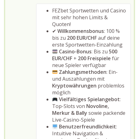
FEZbet Sportwetten und Casino
mit sehr hohen Limits &
Quoten!
✔
Willkommensbonus
: 100 %
bis zu
200 EUR/CHF
auf deine
erste Sportwetten-Einzahlung
Casino-Bonus
: Bis zu
500
EUR/CHF
+
200 Freispiele
für
neue Spieler verfügbar
Zahlungsmethoden
: Ein-
und Auszahlungen mit
Kryptowährungen
problemlos
möglich
Vielfältiges Spielangebot
:
Top-Slots von
Novoline,
Merkur & Bally
sowie packende
Live-Casino-Spiele
Benutzerfreundlichkeit
:
Intuitive Navigation &