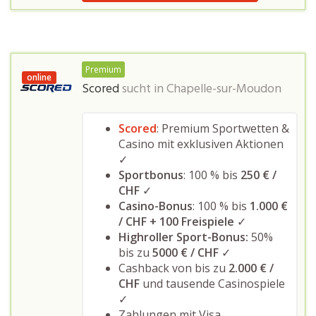
Premium
online
Scored
sucht in
Chapelle-sur-Moudon
Scored
: Premium Sportwetten &
Casino mit exklusiven Aktionen
✓
Sportbonus
: 100 % bis
250 € /
CHF
✓
Casino-Bonus
: 100 % bis
1.000 €
/ CHF + 100 Freispiele
✓
Highroller Sport-Bonus:
50%
bis zu
5000 € / CHF
✓
Cashback von bis zu
2.000 € /
CHF
und tausende Casinospiele
✓
Zahlungen mit Visa,