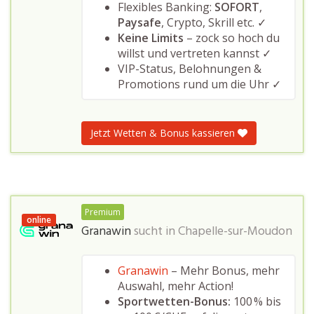
Flexibles Banking:
SOFORT
,
Paysafe
, Crypto, Skrill etc. ✓
Keine Limits
– zock so hoch du
willst und vertreten kannst ✓
VIP-Status, Belohnungen &
Promotions rund um die Uhr ✓
Jetzt Wetten & Bonus kassieren
Premium
online
Granawin
sucht in
Chapelle-sur-Moudon
Granawin
– Mehr Bonus, mehr
Auswahl, mehr Action!
Sportwetten-Bonus:
100 % bis