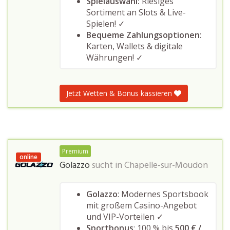
Spielauswahl:
Riesiges
Sortiment an Slots & Live-
Spielen! ✓
Bequeme Zahlungsoptionen:
Karten, Wallets & digitale
Währungen! ✓
Jetzt Wetten & Bonus kassieren
Premium
online
Golazzo
sucht in
Chapelle-sur-Moudon
Golazzo
: Modernes Sportsbook
mit großem Casino-Angebot
und VIP-Vorteilen ✓
Sportbonus
: 100 % bis
500 € /