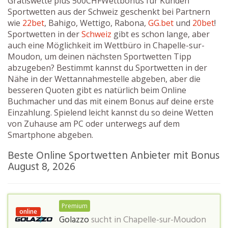
Gratiswette plus 500CHFWettbonus für Kunden
Sportwetten aus der Schweiz geschenkt bei Partnern
wie
22bet
, Bahigo, Wettigo, Rabona,
GG.bet
und
20bet
!
Sportwetten in der
Schweiz
gibt es schon lange, aber
auch eine Möglichkeit im Wettbüro in Chapelle-sur-
Moudon, um deinen nächsten Sportwetten Tipp
abzugeben? Bestimmt kannst du Sportwetten in der
Nähe in der Wettannahmestelle abgeben, aber die
besseren Quoten gibt es natürlich beim Online
Buchmacher und das mit einem Bonus auf deine erste
Einzahlung. Spielend leicht kannst du so deine Wetten
von Zuhause am PC oder unterwegs auf dem
Smartphone abgeben.
Beste Online Sportwetten Anbieter mit Bonus
August 8, 2026
Premium
online
Golazzo
sucht in
Chapelle-sur-Moudon