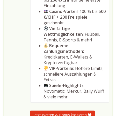
bis
200 €/CHF
auf deine erste
Einzahlung
Casino-Vorteil
: 100 % bis
500
€/CHF
+
200 Freispiele
geschenkt
Vielfältige
Wettmöglichkeiten
: Fußball,
Tennis, E-Sports & mehr!
Bequeme
Zahlungsmethoden
:
Kreditkarten, E-Wallets &
Krypto verfügbar
VIP-Vorteile
: Höhere Limits,
schnellere Auszahlungen &
Extras
Spiele-Highlights
:
Novomatic, Merkur, Bally Wulff
& viele mehr
Jetzt Wetten & Bonus kassieren