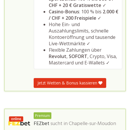
CHF + 20 € Gratiswette
✓
Casino-Bonus
: 100 % bis
2.000 €
/ CHF + 200 Freispiele
✓
Hohe Ein- und
Auszahlungslimits, schnelle
Kontoeröffnung und tausende
Live-Wettmärkte ✓
Flexible Zahlungen über
Revolut
,
SOFORT
, Crypto, Visa,
Mastercard und E-Wallets ✓
Jetzt Wetten & Bonus kassieren
Premium
online
FEZbet
sucht in
Chapelle-sur-Moudon