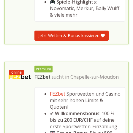
Spiele-Highlights
:
Novomatic, Merkur, Bally Wulff
& viele mehr
Jetzt Wetten & Bonus kassieren
Premium
online
FEZbet
sucht in
Chapelle-sur-Moudon
FEZbet
Sportwetten und Casino
mit sehr hohen Limits &
Quoten!
✔
Willkommensbonus
: 100 %
bis zu
200 EUR/CHF
auf deine
erste Sportwetten-Einzahlung