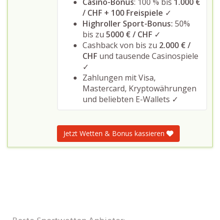
Casino-Bonus
: 100 % bis
1.000 €
/ CHF + 100 Freispiele
✓
Highroller Sport-Bonus:
50%
bis zu
5000 € / CHF
✓
Cashback von bis zu
2.000 € /
CHF
und tausende Casinospiele
✓
Zahlungen mit Visa,
Mastercard, Kryptowährungen
und beliebten E-Wallets ✓
Jetzt Wetten & Bonus kassieren