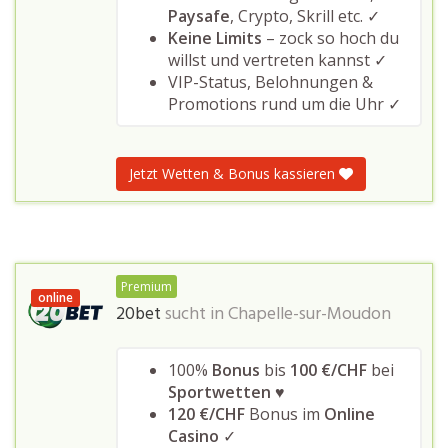
Paysafe
, Crypto, Skrill etc. ✓
Keine Limits
– zock so hoch du
willst und vertreten kannst ✓
VIP-Status, Belohnungen &
Promotions rund um die Uhr ✓
Jetzt Wetten & Bonus kassieren
Premium
online
20bet
sucht in
Chapelle-sur-Moudon
100%
Bonus
bis
100 €/CHF
bei
Sportwetten
♥
120 €/CHF
Bonus im
Online
Casino
✓