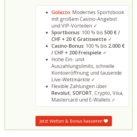
Golazzo
: Modernes Sportsbook
mit großem Casino-Angebot
und VIP-Vorteilen ✓
Sportbonus
: 100 % bis
500 € /
CHF + 20 € Gratiswette
✓
Casino-Bonus
: 100 % bis
2.000 €
/ CHF + 200 Freispiele
✓
Hohe Ein- und
Auszahlungslimits, schnelle
Kontoeröffnung und tausende
Live-Wettmärkte ✓
Flexible Zahlungen über
Revolut
,
SOFORT
, Crypto, Visa,
Mastercard und E-Wallets ✓
Jetzt Wetten & Bonus kassieren