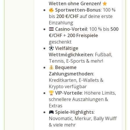
Wetten ohne Grenzen!
Sportwetten-Bonus
: 100 %
bis
200 €/CHF
auf deine erste
Einzahlung
Casino-Vorteil
: 100 % bis
500
€/CHF
+
200 Freispiele
geschenkt
Vielfältige
Wettmöglichkeiten
: Fußball,
Tennis, E-Sports & mehr!
Bequeme
Zahlungsmethoden
:
Kreditkarten, E-Wallets &
Krypto verfügbar
VIP-Vorteile
: Höhere Limits,
schnellere Auszahlungen &
Extras
Spiele-Highlights
:
Novomatic, Merkur, Bally Wulff
& viele mehr