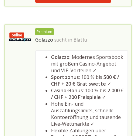
Premium
online
Golazzo
sucht in
Blattu
Golazzo
: Modernes Sportsbook
mit großem Casino-Angebot
und VIP-Vorteilen ✓
Sportbonus
: 100 % bis
500 € /
CHF + 20 € Gratiswette
✓
Casino-Bonus
: 100 % bis
2.000 €
/ CHF + 200 Freispiele
✓
Hohe Ein- und
Auszahlungslimits, schnelle
Kontoeröffnung und tausende
Live-Wettmärkte ✓
Flexible Zahlungen über