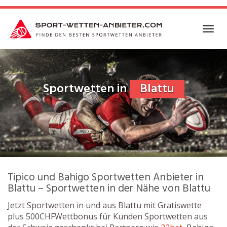
Skip to main content
Togg
Sportwetten in
Blattu
Tipico und Bahigo Sportwetten Anbieter in
Blattu – Sportwetten in der Nähe von Blattu
Jetzt Sportwetten in und aus Blattu mit Gratiswette
plus 500CHFWettbonus für Kunden Sportwetten aus