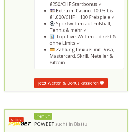
€250/CHF Startbonus ✓
Extra im Casino:
100 % bis
€1.000/CHF + 100 Freispiele ✓
Sportwetten auf Fußball,
Tennis & mehr ✓
Top-Live-Wetten – direkt &
ohne Limits ✓
Zahlung flexibel mit:
Visa,
Mastercard, Skrill, Neteller &
Bitcoin
Jetzt Wetten & Bonus kassieren
Premium
online
POWBET
sucht in
Blattu