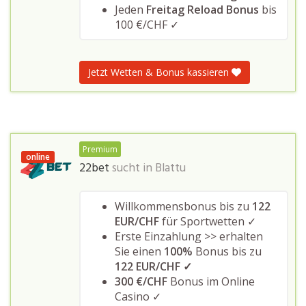
Jeden
Freitag Reload Bonus
bis
100 €/CHF ✓
Jetzt Wetten & Bonus kassieren
Premium
online
22bet
sucht in
Blattu
Willkommensbonus bis zu
122
EUR/CHF
für Sportwetten ✓
Erste Einzahlung >> erhalten
Sie einen
100%
Bonus bis zu
122 EUR/CHF ✓
300 €/CHF
Bonus im Online
Casino ✓