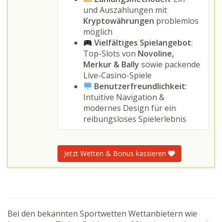
und Auszahlungen mit
Kryptowährungen
problemlos
möglich
Vielfältiges Spielangebot
:
Top-Slots von
Novoline,
Merkur & Bally
sowie packende
Live-Casino-Spiele
Benutzerfreundlichkeit
:
Intuitive Navigation &
modernes Design für ein
reibungsloses Spielerlebnis
Jetzt Wetten & Bonus kassieren
Bei den bekannten Sportwetten Wettanbietern wie