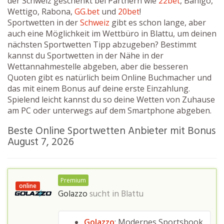
der Schweiz geschenkt bei Partnern wie
22bet
, Bahigo,
Wettigo, Rabona,
GG.bet
und
20bet
!
Sportwetten in der
Schweiz
gibt es schon lange, aber
auch eine Möglichkeit im Wettbüro in Blattu, um deinen
nächsten Sportwetten Tipp abzugeben? Bestimmt
kannst du Sportwetten in der Nähe in der
Wettannahmestelle abgeben, aber die besseren
Quoten gibt es natürlich beim Online Buchmacher und
das mit einem Bonus auf deine erste Einzahlung.
Spielend leicht kannst du so deine Wetten von Zuhause
am PC oder unterwegs auf dem Smartphone abgeben.
Beste Online Sportwetten Anbieter mit Bonus
August 7, 2026
Premium
online
Golazzo
sucht in
Blattu
Golazzo
: Modernes Sportsbook