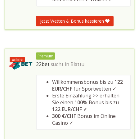
Jetzt Wetten & Bonus kassieren
Premium
online
22bet
sucht in
Blattu
Willkommensbonus bis zu
122
EUR/CHF
für Sportwetten ✓
Erste Einzahlung >> erhalten
Sie einen
100%
Bonus bis zu
122 EUR/CHF ✓
300 €/CHF
Bonus im Online
Casino ✓