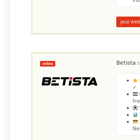
Vis
Jetzt Wet
Betista
s
online
✓
Fre
Net