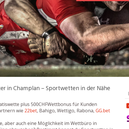
er in Champlan – Sportwetten in der Nähe
ratiswette plus 500CHFWettbonus für Kunden
artnern wie
22bet
, Bahigo, Wettigo, Rabona,
GG.bet
e, aber auch eine Möglichkeit im Wettbüro in