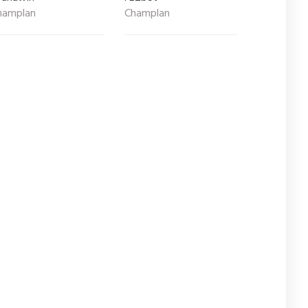
hamplan
Champlan