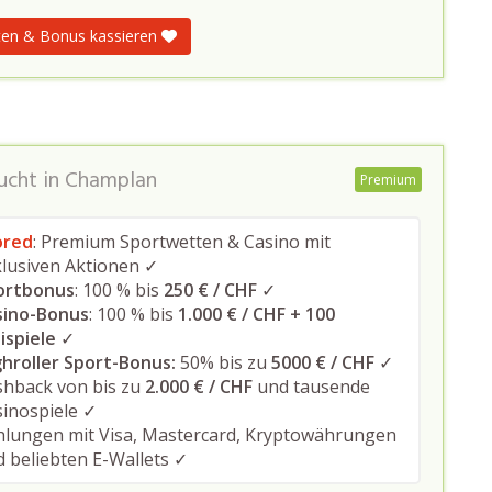
ten & Bonus kassieren
ucht in
Champlan
Premium
ored
: Premium Sportwetten & Casino mit
lusiven Aktionen ✓
ortbonus
: 100 % bis
250 € / CHF
✓
sino-Bonus
: 100 % bis
1.000 € / CHF + 100
ispiele
✓
hroller Sport-Bonus:
50% bis zu
5000 € / CHF
✓
shback von bis zu
2.000 € / CHF
und tausende
inospiele ✓
hlungen mit Visa, Mastercard, Kryptowährungen
 beliebten E-Wallets ✓