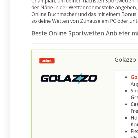
Champlan, um deinen nächsten Sportwetten T
der Nähe in der Wettannahmestelle abgeben, 
Online Buchmacher und das mit einem Bonus au
so deine Wetten von Zuhause am PC oder un
Beste Online Sportwetten Anbieter mi
Golazzo
online
Go
An
Sp
Gr
Ca
Fre
Hoh
Ko
Fl