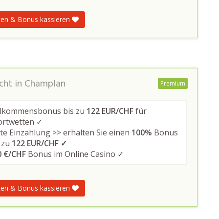
ten & Bonus kassieren
cht in
Champlan
Premium
llkommensbonus bis zu
122 EUR/CHF
für
ortwetten ✓
te Einzahlung >> erhalten Sie einen
100%
Bonus
 zu
122 EUR/CHF ✓
0 €/CHF
Bonus im Online Casino ✓
ten & Bonus kassieren