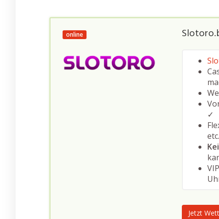
Slotoro.
online
Slo
Ca
ma
We
Von
✓
Fle
etc
Kei
ka
VI
Uh
Jetzt Wet