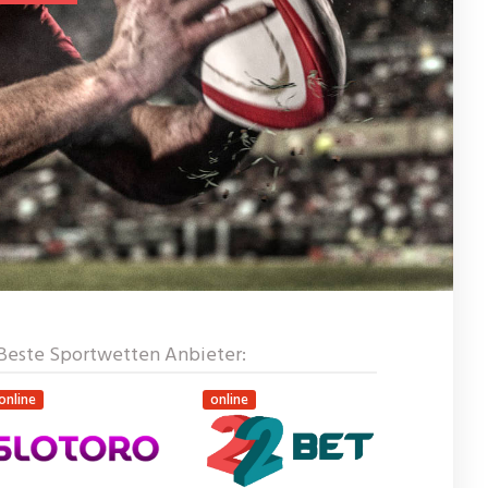
Beste Sportwetten Anbieter:
online
online