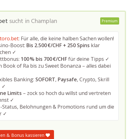
bet
sucht in
Champlan
Premium
toro.bet
: Für alle, die keine halben Sachen wollen!
sino-Boost:
Bis 2.500 €/CHF + 250 Spins
klar
chen ✓
ttbonus:
100 % bis 700 €/CHF
für deine Tipps ✓
 Book of Ra bis zu Sweet Bonanza – alles dabei
xibles Banking:
SOFORT
,
Paysafe
, Crypto, Skrill
. ✓
ne Limits
– zock so hoch du willst und vertreten
nnst ✓
P-Status, Belohnungen & Promotions rund um die
r ✓
ten & Bonus kassieren