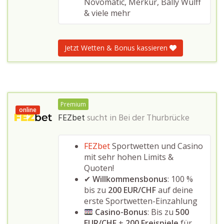
Novomatic, Merkur, Bally Wulff
& viele mehr
Jetzt Wetten & Bonus kassieren
Premium
online
FEZbet
sucht in
Bei der Thurbrücke
FEZbet
Sportwetten und Casino
mit sehr hohen Limits &
Quoten!
✔
Willkommensbonus
: 100 %
bis zu
200 EUR/CHF
auf deine
erste Sportwetten-Einzahlung
Casino-Bonus
: Bis zu
500
EUR/CHF
+
200 Freispiele
für