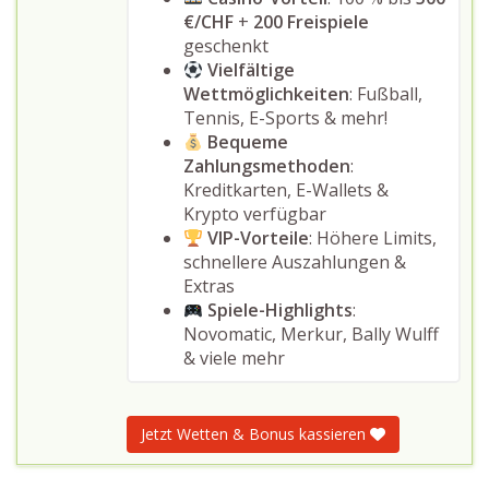
€/CHF
+
200 Freispiele
geschenkt
Vielfältige
Wettmöglichkeiten
: Fußball,
Tennis, E-Sports & mehr!
Bequeme
Zahlungsmethoden
:
Kreditkarten, E-Wallets &
Krypto verfügbar
VIP-Vorteile
: Höhere Limits,
schnellere Auszahlungen &
Extras
Spiele-Highlights
:
Novomatic, Merkur, Bally Wulff
& viele mehr
Jetzt Wetten & Bonus kassieren