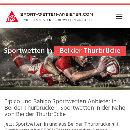
Skip to main content
Togg
Sportwetten in
Bei der Thurbrücke
Tipico und Bahigo Sportwetten Anbieter in
Bei der Thurbrücke – Sportwetten in der Nähe
von Bei der Thurbrücke
Jetzt Sportwetten in und aus Bei der Thurbrücke mit