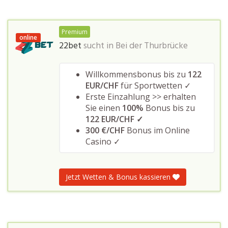
Premium
online
22bet
sucht in
Bei der Thurbrücke
Willkommensbonus bis zu
122
EUR/CHF
für Sportwetten ✓
Erste Einzahlung >> erhalten
Sie einen
100%
Bonus bis zu
122 EUR/CHF ✓
300 €/CHF
Bonus im Online
Casino ✓
Jetzt Wetten & Bonus kassieren