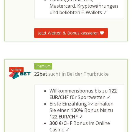
Mastercard, Kryptowährungen
und beliebten E-Wallets ✓
Jetzt Wetten & Bonus kassieren
Premium
online
22bet
sucht in
Bei der Thurbrücke
Willkommensbonus bis zu
122
EUR/CHF
für Sportwetten ✓
Erste Einzahlung >> erhalten
Sie einen
100%
Bonus bis zu
122 EUR/CHF ✓
300 €/CHF
Bonus im Online
Casino ✓