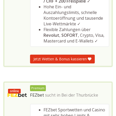
/ CHF + 200 Freispiele
✓
Hohe Ein- und
Auszahlungslimits, schnelle
Kontoeröffnung und tausende
Live-Wettmärkte ✓
Flexible Zahlungen über
Revolut
,
SOFORT
, Crypto, Visa,
Mastercard und E-Wallets ✓
Jetzt Wetten & Bonus kassieren
Premium
online
FEZbet
sucht in
Bei der Thurbrücke
FEZbet Sportwetten und Casino
mit sehr hohen Limits &