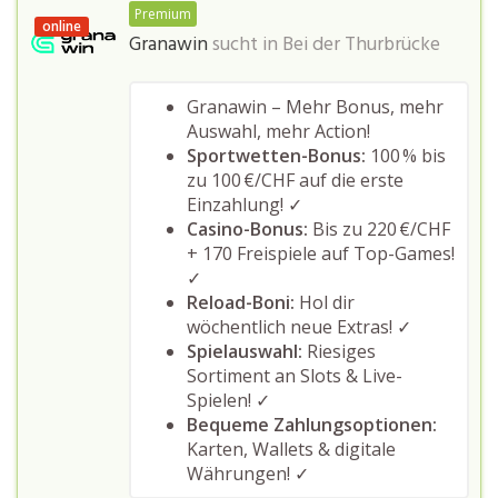
Premium
online
Granawin
sucht in
Bei der Thurbrücke
Granawin – Mehr Bonus, mehr
Auswahl, mehr Action!
Sportwetten-Bonus:
100 % bis
zu 100 €/CHF auf die erste
Einzahlung! ✓
Casino-Bonus:
Bis zu 220 €/CHF
+ 170 Freispiele auf Top-Games!
✓
Reload-Boni:
Hol dir
wöchentlich neue Extras! ✓
Spielauswahl:
Riesiges
Sortiment an Slots & Live-
Spielen! ✓
Bequeme Zahlungsoptionen:
Karten, Wallets & digitale
Währungen! ✓