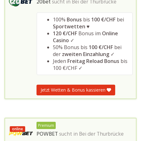
20bet
sucht in
Bei der Thurbrücke
100%
Bonus
bis
100 €/CHF
bei
Sportwetten
♥
120 €/CHF
Bonus im
Online
Casino
✓
50% Bonus bis
100 €/CHF
bei
der
zweiten Einzahlung
✓
Jeden
Freitag Reload Bonus
bis
100 €/CHF ✓
Jetzt Wetten & Bonus kassieren
Premium
online
POWBET
sucht in
Bei der Thurbrücke