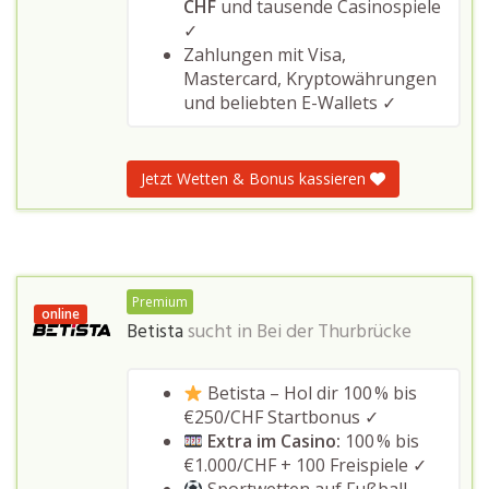
CHF
und tausende Casinospiele
✓
Zahlungen mit Visa,
Mastercard, Kryptowährungen
und beliebten E-Wallets ✓
Jetzt Wetten & Bonus kassieren
Premium
online
Betista
sucht in
Bei der Thurbrücke
Betista – Hol dir 100 % bis
€250/CHF Startbonus ✓
Extra im Casino:
100 % bis
€1.000/CHF + 100 Freispiele ✓