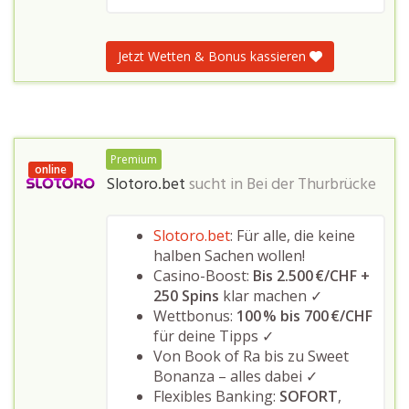
Jetzt Wetten & Bonus kassieren
Premium
online
Slotoro.bet
sucht in
Bei der Thurbrücke
Slotoro.bet
: Für alle, die keine
halben Sachen wollen!
Casino-Boost:
Bis 2.500 €/CHF +
250 Spins
klar machen ✓
Wettbonus:
100 % bis 700 €/CHF
für deine Tipps ✓
Von Book of Ra bis zu Sweet
Bonanza – alles dabei ✓
Flexibles Banking:
SOFORT
,