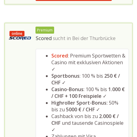
Premium
online
Scored
sucht in
Bei der Thurbrücke
Scored
: Premium Sportwetten &
Casino mit exklusiven Aktionen
✓
Sportbonus
: 100 % bis
250 € /
CHF
✓
Casino-Bonus
: 100 % bis
1.000 €
/ CHF + 100 Freispiele
✓
Highroller Sport-Bonus:
50%
bis zu
5000 € / CHF
✓
Cashback von bis zu
2.000 € /
CHF
und tausende Casinospiele
✓
Zahlungen mit Visa,