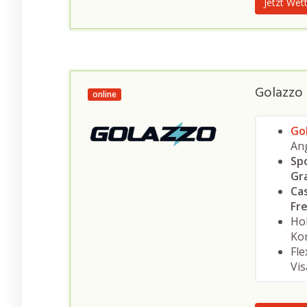
Jetzt Wet
Golazzo
online
Go
An
Sp
Gr
Ca
Fre
Hoh
Ko
Fl
Vis