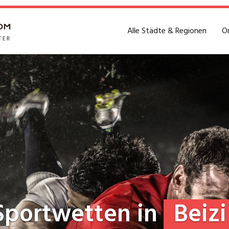
Alle Städte & Regionen
O
Sportwetten in
Beizi