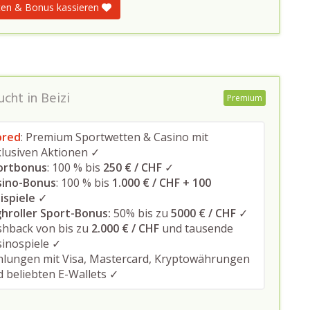
ten & Bonus kassieren
ucht in
Beizi
Premium
ored
: Premium Sportwetten & Casino mit
lusiven Aktionen ✓
ortbonus
: 100 % bis
250 € / CHF
✓
sino-Bonus
: 100 % bis
1.000 € / CHF + 100
ispiele
✓
hroller Sport-Bonus:
50% bis zu
5000 € / CHF
✓
shback von bis zu
2.000 € / CHF
und tausende
inospiele ✓
hlungen mit Visa, Mastercard, Kryptowährungen
 beliebten E-Wallets ✓