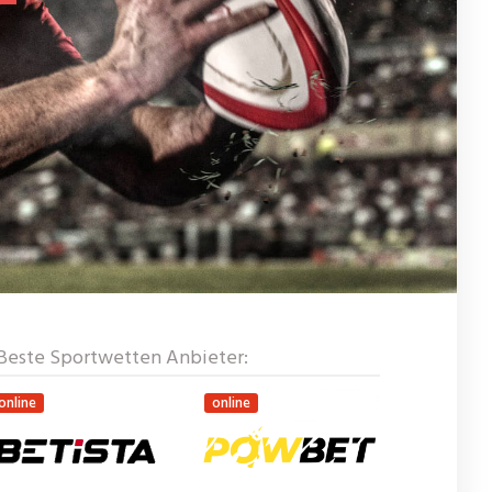
Beste Sportwetten Anbieter:
online
online