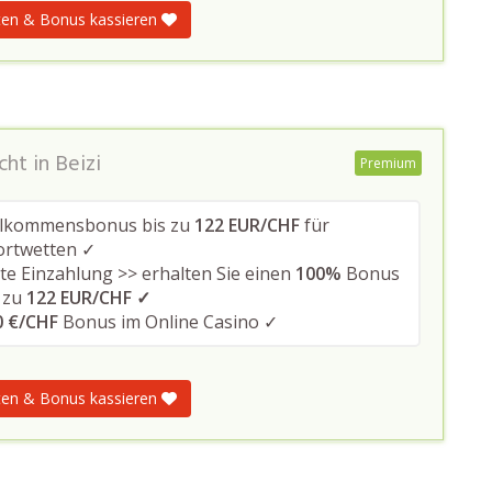
ten & Bonus kassieren
cht in
Beizi
Premium
llkommensbonus bis zu
122 EUR/CHF
für
ortwetten ✓
te Einzahlung >> erhalten Sie einen
100%
Bonus
 zu
122 EUR/CHF ✓
0 €/CHF
Bonus im Online Casino ✓
ten & Bonus kassieren