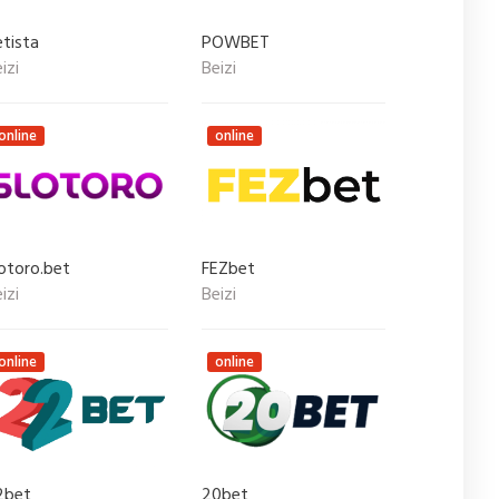
tista
POWBET
izi
Beizi
online
online
otoro.bet
FEZbet
izi
Beizi
online
online
2bet
20bet