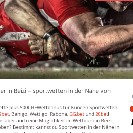
r in Beizi – Sportwetten in der Nähe von
iswette plus 500CHFWettbonus für Kunden Sportwetten
2bet
, Bahigo, Wettigo, Rabona,
GG.bet
und
20bet
!
e, aber auch eine Möglichkeit im Wettbüro in Beizi,
ben? Bestimmt kannst du Sportwetten in der Nähe in