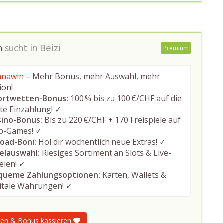
n
sucht in
Beizi
Premium
anawin
– Mehr Bonus, mehr Auswahl, mehr
ion!
ortwetten-Bonus:
100 % bis zu 100 €/CHF auf die
te Einzahlung! ✓
sino-Bonus:
Bis zu 220 €/CHF + 170 Freispiele auf
p-Games! ✓
load-Boni:
Hol dir wöchentlich neue Extras! ✓
elauswahl:
Riesiges Sortiment an Slots & Live-
elen! ✓
queme Zahlungsoptionen:
Karten, Wallets &
gitale Währungen! ✓
ten & Bonus kassieren