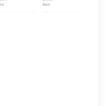
izi
Beizi