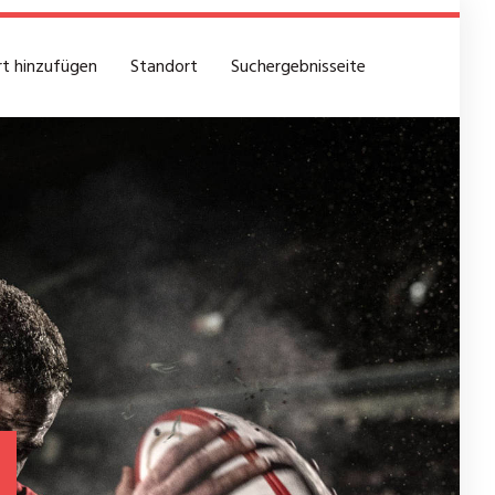
rt hinzufügen
Standort
Suchergebnisseite