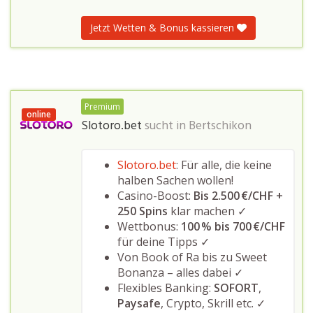
Jetzt Wetten & Bonus kassieren
Premium
online
Slotoro.bet
sucht in
Bertschikon
Slotoro.bet
: Für alle, die keine
halben Sachen wollen!
Casino-Boost:
Bis 2.500 €/CHF +
250 Spins
klar machen ✓
Wettbonus:
100 % bis 700 €/CHF
für deine Tipps ✓
Von Book of Ra bis zu Sweet
Bonanza – alles dabei ✓
Flexibles Banking:
SOFORT
,
Paysafe
, Crypto, Skrill etc. ✓