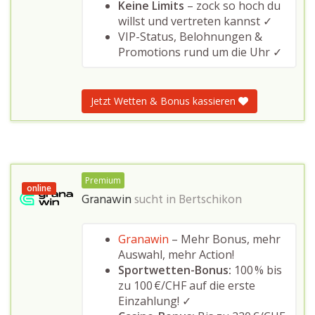
Keine Limits
– zock so hoch du
willst und vertreten kannst ✓
VIP-Status, Belohnungen &
Promotions rund um die Uhr ✓
Jetzt Wetten & Bonus kassieren
Premium
online
Granawin
sucht in
Bertschikon
Granawin
– Mehr Bonus, mehr
Auswahl, mehr Action!
Sportwetten-Bonus:
100 % bis
zu 100 €/CHF auf die erste
Einzahlung! ✓