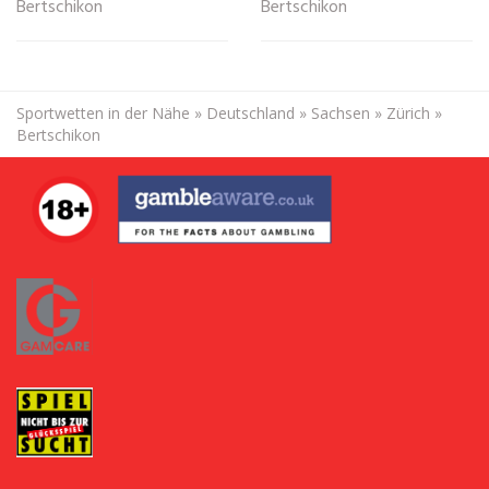
Bertschikon
Bertschikon
Sportwetten in der Nähe
»
Deutschland
»
Sachsen
»
Zürich
»
Bertschikon