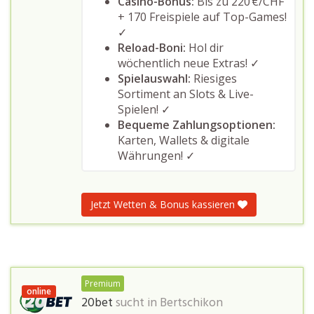
Casino-Bonus:
Bis zu 220 €/CHF
+ 170 Freispiele auf Top-Games!
✓
Reload-Boni:
Hol dir
wöchentlich neue Extras! ✓
Spielauswahl:
Riesiges
Sortiment an Slots & Live-
Spielen! ✓
Bequeme Zahlungsoptionen:
Karten, Wallets & digitale
Währungen! ✓
Jetzt Wetten & Bonus kassieren
Premium
online
20bet
sucht in
Bertschikon