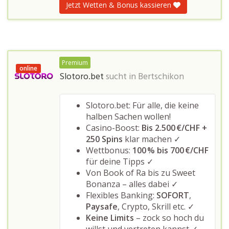
Jetzt Wetten & Bonus kassieren
Premium
online
Slotoro.bet
sucht in
Bertschikon
Slotoro.bet: Für alle, die keine
halben Sachen wollen!
Casino-Boost:
Bis 2.500 €/CHF +
250 Spins
klar machen ✓
Wettbonus:
100 % bis 700 €/CHF
für deine Tipps ✓
Von Book of Ra bis zu Sweet
Bonanza – alles dabei ✓
Flexibles Banking:
SOFORT
,
Paysafe
, Crypto, Skrill etc. ✓
Keine Limits
– zock so hoch du