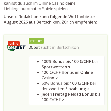
kannst du auch im Online Casino deine
Lieblingsautomaten Spiele spielen.
Unsere Redaktion kann folgende Wettanbieter
August 2026 aus Bertschikon, Zürich empfehlen:
Premium
online
20bet
sucht in
Bertschikon
100%
Bonus
bis
100 €/CHF
bei
Sportwetten
♥
120 €/CHF
Bonus im
Online
Casino
✓
50% Bonus bis
100 €/CHF
bei
der
zweiten Einzahlung
✓
Jeden
Freitag Reload Bonus
bis
100 €/CHF ✓