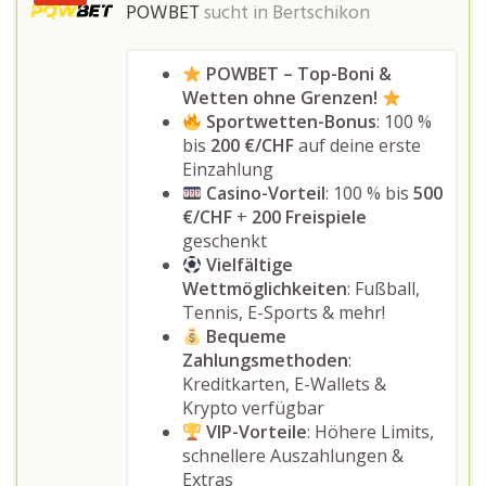
POWBET
sucht in
Bertschikon
POWBET – Top-Boni &
Wetten ohne Grenzen!
Sportwetten-Bonus
: 100 %
bis
200 €/CHF
auf deine erste
Einzahlung
Casino-Vorteil
: 100 % bis
500
€/CHF
+
200 Freispiele
geschenkt
Vielfältige
Wettmöglichkeiten
: Fußball,
Tennis, E-Sports & mehr!
Bequeme
Zahlungsmethoden
:
Kreditkarten, E-Wallets &
Krypto verfügbar
VIP-Vorteile
: Höhere Limits,
schnellere Auszahlungen &
Extras