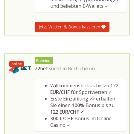
und beliebten E-Wallets ✓
Jetzt Wetten & Bonus kassieren
Premium
online
22bet
sucht in
Bertschikon
Willkommensbonus bis zu
122
EUR/CHF
für Sportwetten ✓
Erste Einzahlung >> erhalten
Sie einen
100%
Bonus bis zu
122 EUR/CHF ✓
300 €/CHF
Bonus im Online
Casino ✓