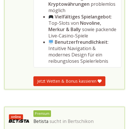
Kryptowährungen
problemlos
möglich
Vielfältiges Spielangebot
:
Top-Slots von
Novoline,
Merkur & Bally
sowie packende
Live-Casino-Spiele
Benutzerfreundlichkeit
:
Intuitive Navigation &
modernes Design für ein
reibungsloses Spielerlebnis
Jetzt Wetten & Bonus kassieren
Premium
online
Betista
sucht in
Bertschikon