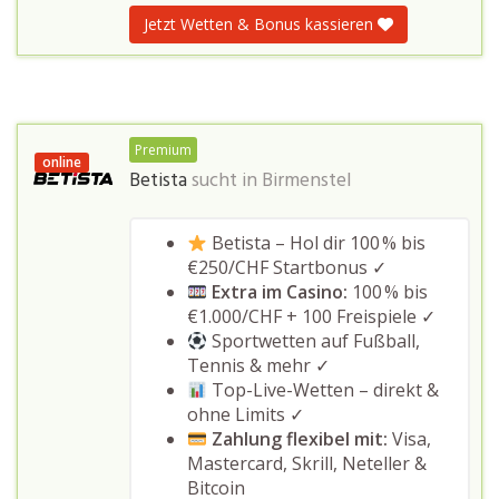
Jetzt Wetten & Bonus kassieren
Premium
online
Betista
sucht in
Birmenstel
Betista – Hol dir 100 % bis
€250/CHF Startbonus ✓
Extra im Casino:
100 % bis
€1.000/CHF + 100 Freispiele ✓
Sportwetten auf Fußball,
Tennis & mehr ✓
Top-Live-Wetten – direkt &
ohne Limits ✓
Zahlung flexibel mit:
Visa,
Mastercard, Skrill, Neteller &
Bitcoin