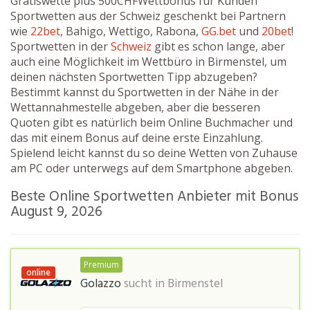
Gratiswette plus 500CHFWettbonus für Kunden
Sportwetten aus der Schweiz geschenkt bei Partnern
wie
22bet
, Bahigo, Wettigo, Rabona,
GG.bet
und
20bet
!
Sportwetten in der
Schweiz
gibt es schon lange, aber
auch eine Möglichkeit im Wettbüro in Birmenstel, um
deinen nächsten Sportwetten Tipp abzugeben?
Bestimmt kannst du Sportwetten in der Nähe in der
Wettannahmestelle abgeben, aber die besseren
Quoten gibt es natürlich beim Online Buchmacher und
das mit einem Bonus auf deine erste Einzahlung.
Spielend leicht kannst du so deine Wetten von Zuhause
am PC oder unterwegs auf dem Smartphone abgeben.
Beste Online Sportwetten Anbieter mit Bonus
August 9, 2026
Premium
online
Golazzo
sucht in
Birmenstel