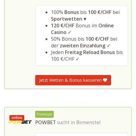
100%
Bonus
bis
100 €/CHF
bei
Sportwetten
♥
120 €/CHF
Bonus im
Online
Casino
✓
50% Bonus bis
100 €/CHF
bei
der
zweiten Einzahlung
✓
Jeden
Freitag Reload Bonus
bis
100 €/CHF ✓
Jetzt Wetten & Bonus kassieren
Premium
online
POWBET
sucht in
Birmenstel