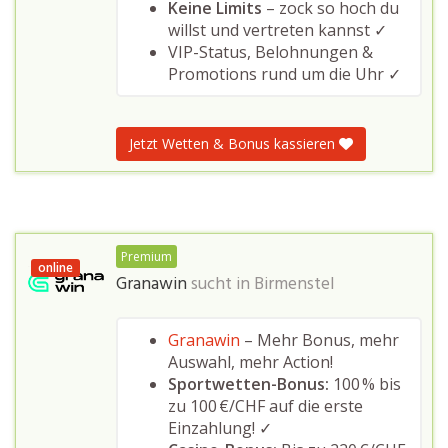
Keine Limits
– zock so hoch du
willst und vertreten kannst ✓
VIP-Status, Belohnungen &
Promotions rund um die Uhr ✓
Jetzt Wetten & Bonus kassieren
Premium
online
Granawin
sucht in
Birmenstel
Granawin
– Mehr Bonus, mehr
Auswahl, mehr Action!
Sportwetten-Bonus:
100 % bis
zu 100 €/CHF auf die erste
Einzahlung! ✓