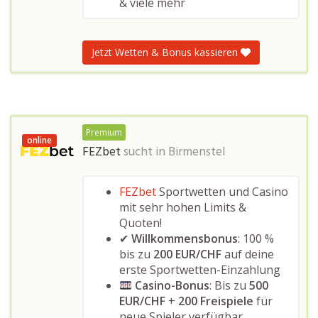
& viele mehr
Jetzt Wetten & Bonus kassieren
Premium
online
FEZbet
sucht in
Birmenstel
FEZbet
Sportwetten und Casino
mit sehr hohen Limits &
Quoten!
✔
Willkommensbonus
: 100 %
bis zu
200 EUR/CHF
auf deine
erste Sportwetten-Einzahlung
Casino-Bonus
: Bis zu
500
EUR/CHF
+
200 Freispiele
für
neue Spieler verfügbar