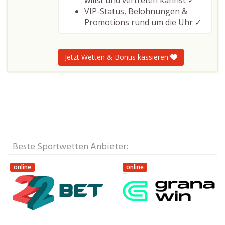
willst und vertreten kannst ✓
VIP-Status, Belohnungen &
Promotions rund um die Uhr ✓
Jetzt Wetten & Bonus kassieren
Beste Sportwetten Anbieter:
online
online