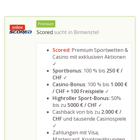
Premium
online
Scored
sucht in
Birmenstel
Scored
: Premium Sportwetten &
Casino mit exklusiven Aktionen
✓
Sportbonus
: 100 % bis
250 € /
CHF
✓
Casino-Bonus
: 100 % bis
1.000 €
/ CHF + 100 Freispiele
✓
Highroller Sport-Bonus:
50%
bis zu
5000 € / CHF
✓
Cashback von bis zu
2.000 € /
CHF
und tausende Casinospiele
✓
Zahlungen mit Visa,
Mastercard, Kryptowährungen