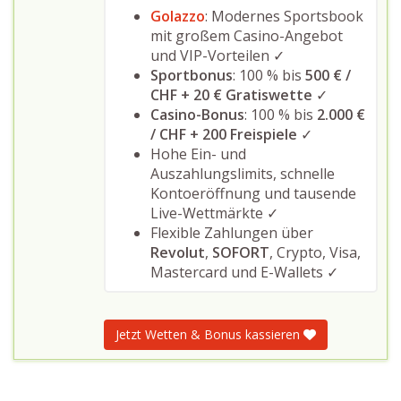
Golazzo
: Modernes Sportsbook
mit großem Casino-Angebot
und VIP-Vorteilen ✓
Sportbonus
: 100 % bis
500 € /
CHF + 20 € Gratiswette
✓
Casino-Bonus
: 100 % bis
2.000 €
/ CHF + 200 Freispiele
✓
Hohe Ein- und
Auszahlungslimits, schnelle
Kontoeröffnung und tausende
Live-Wettmärkte ✓
Flexible Zahlungen über
Revolut
,
SOFORT
, Crypto, Visa,
Mastercard und E-Wallets ✓
Jetzt Wetten & Bonus kassieren