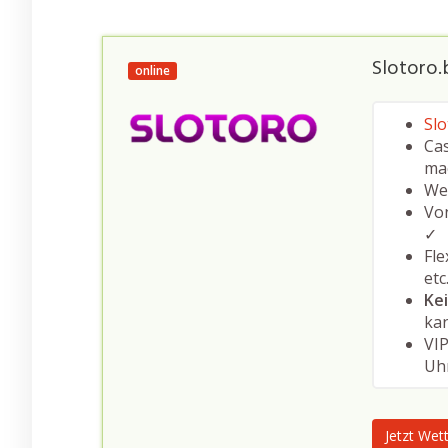
Slotoro.
online
Slo
Ca
ma
We
Von
✓
Fle
etc
Kei
ka
VI
Uh
Jetzt Wet