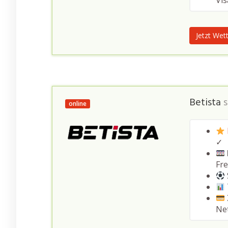
Vis
Jetzt Wet
Betista
s
online
✓
Fre
Net