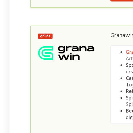
Granawi
online
Gr
Act
Sp
ers
Ca
To
Re
Spi
Spi
Be
di