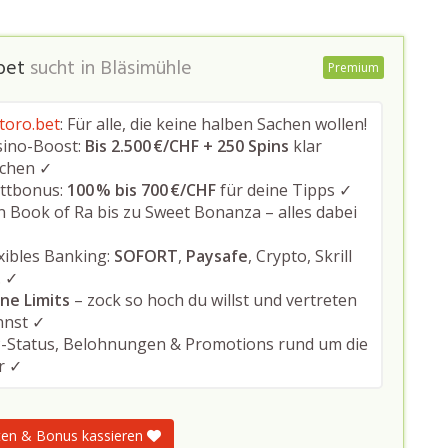
bet
sucht in
Bläsimühle
Premium
toro.bet
: Für alle, die keine halben Sachen wollen!
sino-Boost:
Bis 2.500 €/CHF + 250 Spins
klar
chen ✓
ttbonus:
100 % bis 700 €/CHF
für deine Tipps ✓
 Book of Ra bis zu Sweet Bonanza – alles dabei
xibles Banking:
SOFORT
,
Paysafe
, Crypto, Skrill
. ✓
ne Limits
– zock so hoch du willst und vertreten
nnst ✓
P-Status, Belohnungen & Promotions rund um die
r ✓
ten & Bonus kassieren