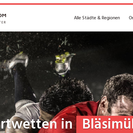
Alle Städte & Regionen
O
rtwetten in
Bläsimü