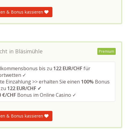
ten & Bonus kassieren
cht in
Bläsimühle
Premium
llkommensbonus bis zu
122 EUR/CHF
für
ortwetten ✓
te Einzahlung >> erhalten Sie einen
100%
Bonus
 zu
122 EUR/CHF ✓
0 €/CHF
Bonus im Online Casino ✓
ten & Bonus kassieren