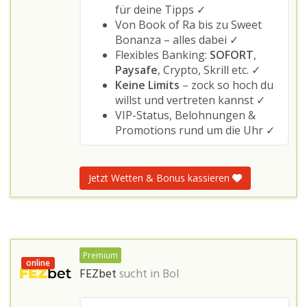
für deine Tipps ✓
Von Book of Ra bis zu Sweet
Bonanza – alles dabei ✓
Flexibles Banking:
SOFORT
,
Paysafe
, Crypto, Skrill etc. ✓
Keine Limits
– zock so hoch du
willst und vertreten kannst ✓
VIP-Status, Belohnungen &
Promotions rund um die Uhr ✓
Jetzt Wetten & Bonus kassieren
Premium
online
FEZbet
sucht in
Bol