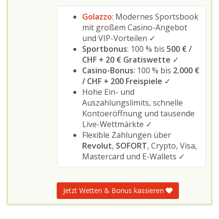
Golazzo
: Modernes Sportsbook
mit großem Casino-Angebot
und VIP-Vorteilen ✓
Sportbonus
: 100 % bis
500 € /
CHF + 20 € Gratiswette
✓
Casino-Bonus
: 100 % bis
2.000 €
/ CHF + 200 Freispiele
✓
Hohe Ein- und
Auszahlungslimits, schnelle
Kontoeröffnung und tausende
Live-Wettmärkte ✓
Flexible Zahlungen über
Revolut
,
SOFORT
, Crypto, Visa,
Mastercard und E-Wallets ✓
Jetzt Wetten & Bonus kassieren