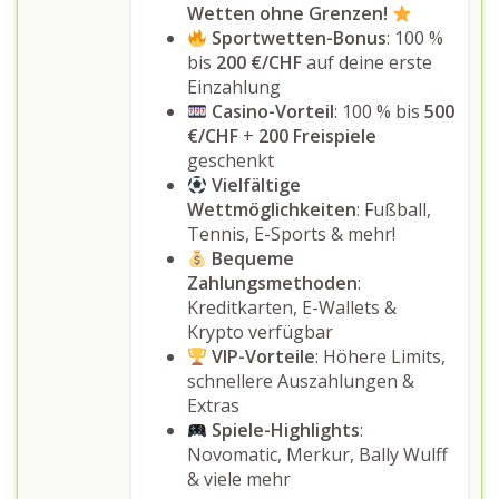
Wetten ohne Grenzen!
Sportwetten-Bonus
: 100 %
bis
200 €/CHF
auf deine erste
Einzahlung
Casino-Vorteil
: 100 % bis
500
€/CHF
+
200 Freispiele
geschenkt
Vielfältige
Wettmöglichkeiten
: Fußball,
Tennis, E-Sports & mehr!
Bequeme
Zahlungsmethoden
:
Kreditkarten, E-Wallets &
Krypto verfügbar
VIP-Vorteile
: Höhere Limits,
schnellere Auszahlungen &
Extras
Spiele-Highlights
:
Novomatic, Merkur, Bally Wulff
& viele mehr