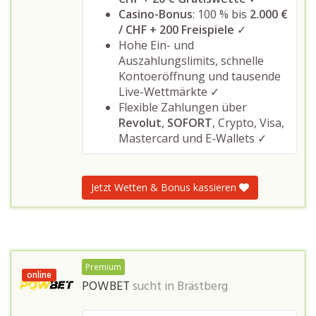
Casino-Bonus
: 100 % bis
2.000 €
/ CHF + 200 Freispiele
✓
Hohe Ein- und
Auszahlungslimits, schnelle
Kontoeröffnung und tausende
Live-Wettmärkte ✓
Flexible Zahlungen über
Revolut
,
SOFORT
, Crypto, Visa,
Mastercard und E-Wallets ✓
Jetzt Wetten & Bonus kassieren
Premium
online
POWBET
sucht in
Brästberg