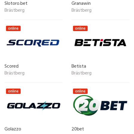
Slotoro.bet
Granawin
Brästberg
Brästberg
online
online
Scored
Betista
Brästberg
Brästberg
online
online
Golazzo
20bet