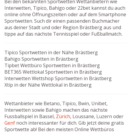
Bei den bekannten Sportwetten Wettanbietern wie
Interwetten, Tipico, Bahigo oder 22bet kannst du auch
online ohne Öffnungszeiten oder auf dem Smartphone
Sportwetten. Such dir einen passenden Buchmacher
aus deiner Stadt und oder Region Brästberg aus und
tippe auf das nächste Tennisspiel oder Fußballmatch.
Tipico Sportwetten in der Nähe Brästberg
Bahigo Sportwetten in Brästberg
Tipbet Wettbüro Sportwetten in Brästberg
BET365 Wettlokal Sportwetten in Brästberg
Interwetten Wettshop Sportwetten in Brästberg
Xtip in der Nähe Wettlokal in Brästberg
Wettanbieter wie Betano, Tipico, Bwin, Unibet,
Interwetten sowie Bahigo machen das nächste
Fussballspiel in Bassel,
Zürich
, Loussane, Luzern oder
Genf
noch interessanter für dich. Gib jetzt deine gratis
Sportwette ab! Bei den meisten Online Wettbüros