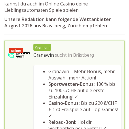
kannst du auch im Online Casino deine
Lieblingsautomaten Spiele spielen.
Unsere Redaktion kann folgende Wettanbieter
August 2026 aus Brästberg, Zürich empfehlen:
Premium
online
Granawin
sucht in
Brästberg
Granawin – Mehr Bonus, mehr
Auswahl, mehr Action!
Sportwetten-Bonus:
100 % bis
zu 100 €/CHF auf die erste
Einzahlung! ✓
Casino-Bonus:
Bis zu 220 €/CHF
+ 170 Freispiele auf Top-Games!
✓
Reload-Boni:
Hol dir
wöchentlich neue Extras! ✓