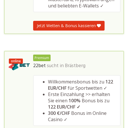
und beliebten E-Wallets ✓
Jetzt Wetten & Bonus kassieren
Premium
online
22bet
sucht in
Brästberg
Willkommensbonus bis zu
122
EUR/CHF
für Sportwetten ✓
Erste Einzahlung >> erhalten
Sie einen
100%
Bonus bis zu
122 EUR/CHF ✓
300 €/CHF
Bonus im Online
Casino ✓