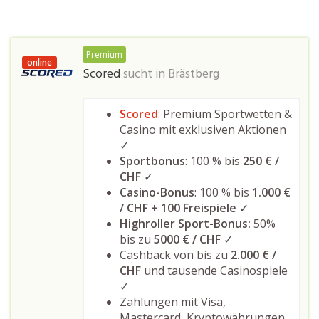
Premium
online
Scored
sucht in
Brästberg
Scored
: Premium Sportwetten &
Casino mit exklusiven Aktionen
✓
Sportbonus
: 100 % bis
250 € /
CHF
✓
Casino-Bonus
: 100 % bis
1.000 €
/ CHF + 100 Freispiele
✓
Highroller Sport-Bonus:
50%
bis zu
5000 € / CHF
✓
Cashback von bis zu
2.000 € /
CHF
und tausende Casinospiele
✓
Zahlungen mit Visa,
Mastercard, Kryptowährungen