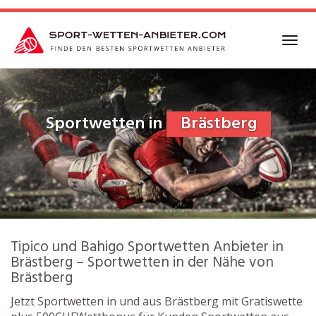
Skip to main content
Togg
Sportwetten in
Brästberg
Tipico und Bahigo Sportwetten Anbieter in
Brästberg – Sportwetten in der Nähe von
Brästberg
Jetzt Sportwetten in und aus Brästberg mit Gratiswette