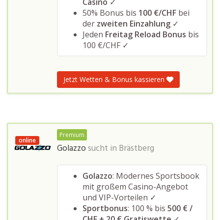
Casino
✓
50% Bonus bis
100 €/CHF
bei
der
zweiten Einzahlung
✓
Jeden
Freitag Reload Bonus
bis
100 €/CHF ✓
Jetzt Wetten & Bonus kassieren
Premium
online
Golazzo
sucht in
Brästberg
Golazzo
: Modernes Sportsbook
mit großem Casino-Angebot
und VIP-Vorteilen ✓
Sportbonus
: 100 % bis
500 € /
CHF + 20 € Gratiswette
✓