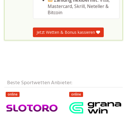
Zahlung flexibel mit:
Visa,
Mastercard, Skrill, Neteller &
Bitcoin
Jetzt Wetten & Bonus kassieren
Beste Sportwetten Anbieter:
online
online