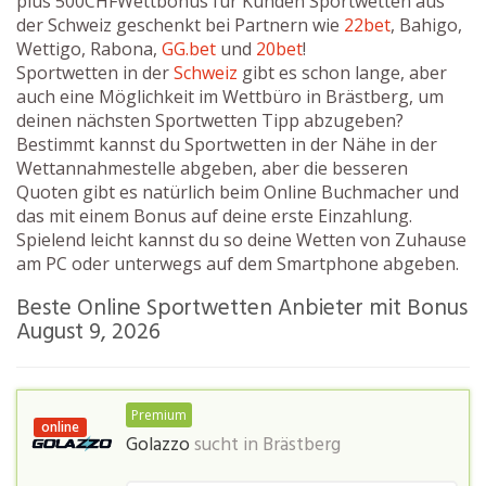
plus 500CHFWettbonus für Kunden Sportwetten aus
der Schweiz geschenkt bei Partnern wie
22bet
, Bahigo,
Wettigo, Rabona,
GG.bet
und
20bet
!
Sportwetten in der
Schweiz
gibt es schon lange, aber
auch eine Möglichkeit im Wettbüro in Brästberg, um
deinen nächsten Sportwetten Tipp abzugeben?
Bestimmt kannst du Sportwetten in der Nähe in der
Wettannahmestelle abgeben, aber die besseren
Quoten gibt es natürlich beim Online Buchmacher und
das mit einem Bonus auf deine erste Einzahlung.
Spielend leicht kannst du so deine Wetten von Zuhause
am PC oder unterwegs auf dem Smartphone abgeben.
Beste Online Sportwetten Anbieter mit Bonus
August 9, 2026
Premium
online
Golazzo
sucht in
Brästberg