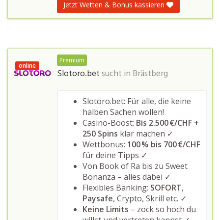
Jetzt Wetten & Bonus kassieren
Premium
online
Slotoro.bet
sucht in
Brästberg
Slotoro.bet: Für alle, die keine
halben Sachen wollen!
Casino-Boost:
Bis 2.500 €/CHF +
250 Spins
klar machen ✓
Wettbonus:
100 % bis 700 €/CHF
für deine Tipps ✓
Von Book of Ra bis zu Sweet
Bonanza – alles dabei ✓
Flexibles Banking:
SOFORT
,
Paysafe
, Crypto, Skrill etc. ✓
Keine Limits
– zock so hoch du