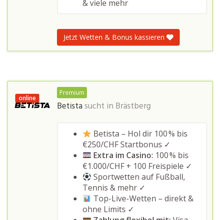
& viele mehr
Jetzt Wetten & Bonus kassieren
Premium
online
Betista
sucht in
Brästberg
Betista – Hol dir 100 % bis
€250/CHF Startbonus ✓
Extra im Casino:
100 % bis
€1.000/CHF + 100 Freispiele ✓
Sportwetten auf Fußball,
Tennis & mehr ✓
Top-Live-Wetten – direkt &
ohne Limits ✓