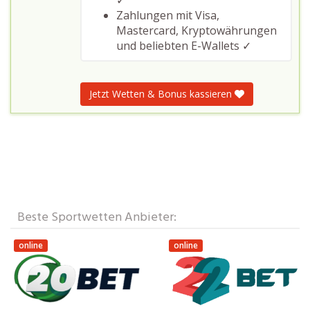
✓
Zahlungen mit Visa,
Mastercard, Kryptowährungen
und beliebten E-Wallets ✓
Jetzt Wetten & Bonus kassieren
Beste Sportwetten Anbieter:
online
online