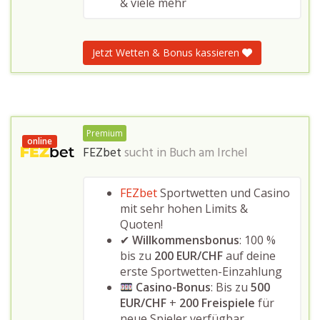
& viele mehr
Jetzt Wetten & Bonus kassieren
Premium
online
FEZbet
sucht in
Buch am Irchel
FEZbet
Sportwetten und Casino
mit sehr hohen Limits &
Quoten!
✔
Willkommensbonus
: 100 %
bis zu
200 EUR/CHF
auf deine
erste Sportwetten-Einzahlung
Casino-Bonus
: Bis zu
500
EUR/CHF
+
200 Freispiele
für
neue Spieler verfügbar