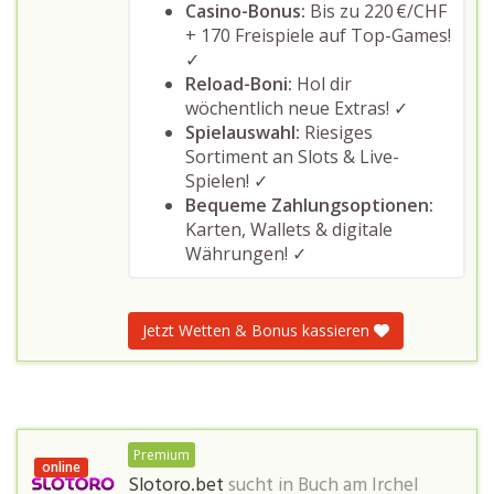
Casino-Bonus:
Bis zu 220 €/CHF
+ 170 Freispiele auf Top-Games!
✓
Reload-Boni:
Hol dir
wöchentlich neue Extras! ✓
Spielauswahl:
Riesiges
Sortiment an Slots & Live-
Spielen! ✓
Bequeme Zahlungsoptionen:
Karten, Wallets & digitale
Währungen! ✓
Jetzt Wetten & Bonus kassieren
Premium
online
Slotoro.bet
sucht in
Buch am Irchel