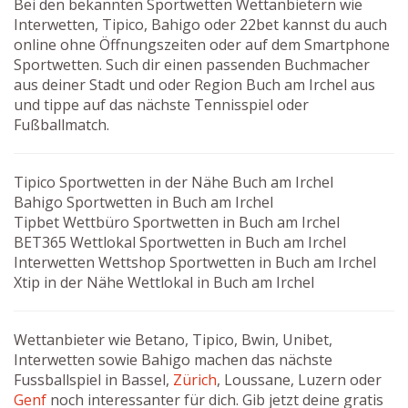
Bei den bekannten Sportwetten Wettanbietern wie
Interwetten, Tipico, Bahigo oder 22bet kannst du auch
online ohne Öffnungszeiten oder auf dem Smartphone
Sportwetten. Such dir einen passenden Buchmacher
aus deiner Stadt und oder Region Buch am Irchel aus
und tippe auf das nächste Tennisspiel oder
Fußballmatch.
Tipico Sportwetten in der Nähe Buch am Irchel
Bahigo Sportwetten in Buch am Irchel
Tipbet Wettbüro Sportwetten in Buch am Irchel
BET365 Wettlokal Sportwetten in Buch am Irchel
Interwetten Wettshop Sportwetten in Buch am Irchel
Xtip in der Nähe Wettlokal in Buch am Irchel
Wettanbieter wie Betano, Tipico, Bwin, Unibet,
Interwetten sowie Bahigo machen das nächste
Fussballspiel in Bassel,
Zürich
, Loussane, Luzern oder
Genf
noch interessanter für dich. Gib jetzt deine gratis