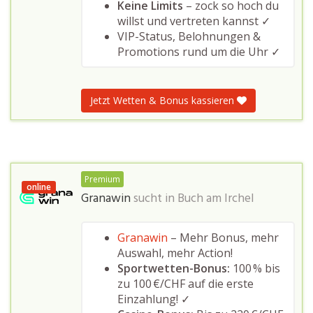
Keine Limits
– zock so hoch du
willst und vertreten kannst ✓
VIP-Status, Belohnungen &
Promotions rund um die Uhr ✓
Jetzt Wetten & Bonus kassieren
Premium
online
Granawin
sucht in
Buch am Irchel
Granawin
– Mehr Bonus, mehr
Auswahl, mehr Action!
Sportwetten-Bonus:
100 % bis
zu 100 €/CHF auf die erste
Einzahlung! ✓