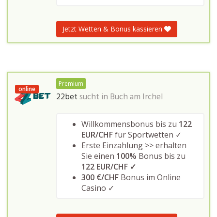
Jetzt Wetten & Bonus kassieren
Premium
online
22bet
sucht in
Buch am Irchel
Willkommensbonus bis zu
122
EUR/CHF
für Sportwetten ✓
Erste Einzahlung >> erhalten
Sie einen
100%
Bonus bis zu
122 EUR/CHF ✓
300 €/CHF
Bonus im Online
Casino ✓