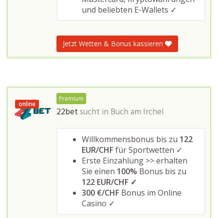
und beliebten E-Wallets ✓
Jetzt Wetten & Bonus kassieren
Premium
online
22bet
sucht in
Buch am Irchel
Willkommensbonus bis zu
122
EUR/CHF
für Sportwetten ✓
Erste Einzahlung >> erhalten
Sie einen
100%
Bonus bis zu
122 EUR/CHF ✓
300 €/CHF
Bonus im Online
Casino ✓