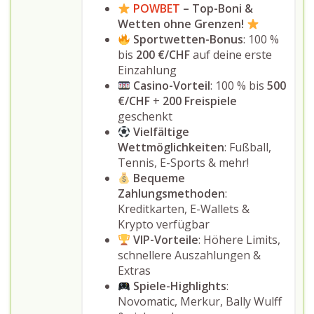
POWBET
– Top-Boni &
Wetten ohne Grenzen!
Sportwetten-Bonus
: 100 %
bis
200 €/CHF
auf deine erste
Einzahlung
Casino-Vorteil
: 100 % bis
500
€/CHF
+
200 Freispiele
geschenkt
Vielfältige
Wettmöglichkeiten
: Fußball,
Tennis, E-Sports & mehr!
Bequeme
Zahlungsmethoden
:
Kreditkarten, E-Wallets &
Krypto verfügbar
VIP-Vorteile
: Höhere Limits,
schnellere Auszahlungen &
Extras
Spiele-Highlights
:
Novomatic, Merkur, Bally Wulff