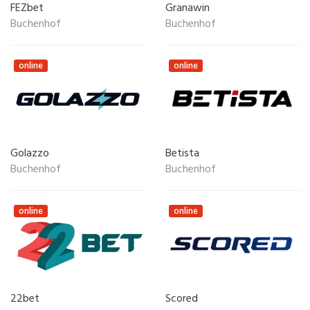
FEZbet
Granawin
Buchenhof
Buchenhof
online
online
Golazzo
Betista
Buchenhof
Buchenhof
online
online
22bet
Scored