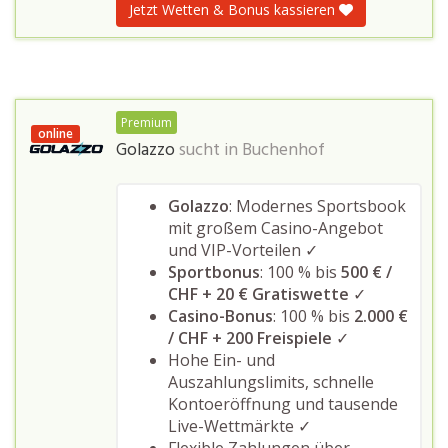
Jetzt Wetten & Bonus kassieren
Premium
online
Golazzo
sucht in
Buchenhof
Golazzo
: Modernes Sportsbook
mit großem Casino-Angebot
und VIP-Vorteilen ✓
Sportbonus
: 100 % bis
500 € /
CHF + 20 € Gratiswette
✓
Casino-Bonus
: 100 % bis
2.000 €
/ CHF + 200 Freispiele
✓
Hohe Ein- und
Auszahlungslimits, schnelle
Kontoeröffnung und tausende
Live-Wettmärkte ✓