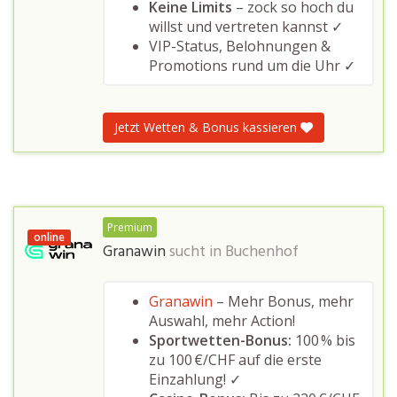
Keine Limits
– zock so hoch du
willst und vertreten kannst ✓
VIP-Status, Belohnungen &
Promotions rund um die Uhr ✓
Jetzt Wetten & Bonus kassieren
Premium
online
Granawin
sucht in
Buchenhof
Granawin
– Mehr Bonus, mehr
Auswahl, mehr Action!
Sportwetten-Bonus:
100 % bis
zu 100 €/CHF auf die erste
Einzahlung! ✓