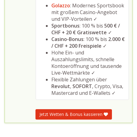
Golazzo
: Modernes Sportsbook
mit großem Casino-Angebot
und VIP-Vorteilen ✓
Sportbonus
: 100 % bis
500 € /
CHF + 20 € Gratiswette
✓
Casino-Bonus
: 100 % bis
2.000 €
/ CHF + 200 Freispiele
✓
Hohe Ein- und
Auszahlungslimits, schnelle
Kontoeröffnung und tausende
Live-Wettmärkte ✓
Flexible Zahlungen über
Revolut
,
SOFORT
, Crypto, Visa,
Mastercard und E-Wallets ✓
Jetzt Wetten & Bonus kassieren