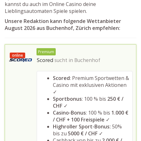
kannst du auch im Online Casino deine
Lieblingsautomaten Spiele spielen.
Unsere Redaktion kann folgende Wettanbieter
August 2026 aus Buchenhof, Zürich empfehlen:
Premium
online
Scored
sucht in
Buchenhof
Scored
: Premium Sportwetten &
Casino mit exklusiven Aktionen
✓
Sportbonus
: 100 % bis
250 € /
CHF
✓
Casino-Bonus
: 100 % bis
1.000 €
/ CHF + 100 Freispiele
✓
Highroller Sport-Bonus:
50%
bis zu
5000 € / CHF
✓
Cashback von bis zu
2.000 € /