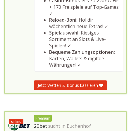
Casino-Bonus:
Bis zu 220 €/CHF
+ 170 Freispiele auf Top-Games!
✓
Reload-Boni:
Hol dir
wöchentlich neue Extras! ✓
Spielauswahl:
Riesiges
Sortiment an Slots & Live-
Spielen! ✓
Bequeme Zahlungsoptionen:
Karten, Wallets & digitale
Währungen! ✓
Jetzt Wetten & Bonus kassieren
Premium
online
20bet
sucht in
Buchenhof