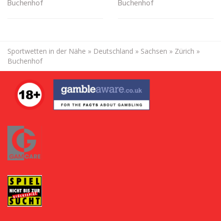
Buchenhof
Buchenhof
Sportwetten in der Nähe
»
Deutschland
»
Sachsen
»
Zürich
»
Buchenhof