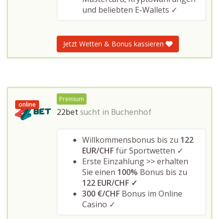
und beliebten E-Wallets ✓
Jetzt Wetten & Bonus kassieren
Premium
online
22bet
sucht in
Buchenhof
Willkommensbonus bis zu
122
EUR/CHF
für Sportwetten ✓
Erste Einzahlung >> erhalten
Sie einen
100%
Bonus bis zu
122 EUR/CHF ✓
300 €/CHF
Bonus im Online
Casino ✓