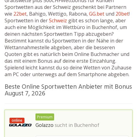
Gratiswette plus 500CHFWettbonus für Kunden
Sportwetten aus der Schweiz geschenkt bei Partnern
wie
22bet
, Bahigo, Wettigo, Rabona,
GG.bet
und
20bet
!
Sportwetten in der
Schweiz
gibt es schon lange, aber
auch eine Möglichkeit im Wettbüro in Buchenhof, um
deinen nächsten Sportwetten Tipp abzugeben?
Bestimmt kannst du Sportwetten in der Nähe in der
Wettannahmestelle abgeben, aber die besseren
Quoten gibt es natürlich beim Online Buchmacher und
das mit einem Bonus auf deine erste Einzahlung.
Spielend leicht kannst du so deine Wetten von Zuhause
am PC oder unterwegs auf dem Smartphone abgeben.
Beste Online Sportwetten Anbieter mit Bonus
August 7, 2026
Premium
online
Golazzo
sucht in
Buchenhof