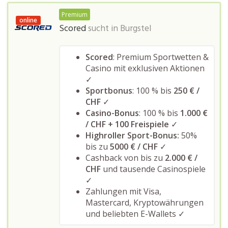
Premium
online
Scored
sucht in
Burgstel
Scored
: Premium Sportwetten &
Casino mit exklusiven Aktionen
✓
Sportbonus
: 100 % bis
250 € /
CHF
✓
Casino-Bonus
: 100 % bis
1.000 €
/ CHF + 100 Freispiele
✓
Highroller Sport-Bonus:
50%
bis zu
5000 € / CHF
✓
Cashback von bis zu
2.000 € /
CHF
und tausende Casinospiele
✓
Zahlungen mit Visa,
Mastercard, Kryptowährungen
und beliebten E-Wallets ✓