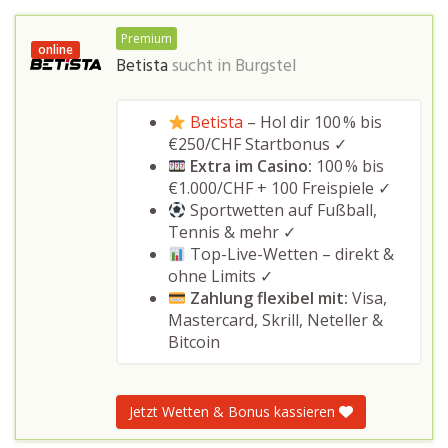
Premium
online
Betista
sucht in
Burgstel
Betista
– Hol dir 100 % bis
€250/CHF Startbonus ✓
Extra im Casino:
100 % bis
€1.000/CHF + 100 Freispiele ✓
Sportwetten auf Fußball,
Tennis & mehr ✓
Top-Live-Wetten – direkt &
ohne Limits ✓
Zahlung flexibel mit:
Visa,
Mastercard, Skrill, Neteller &
Bitcoin
Jetzt Wetten & Bonus kassieren