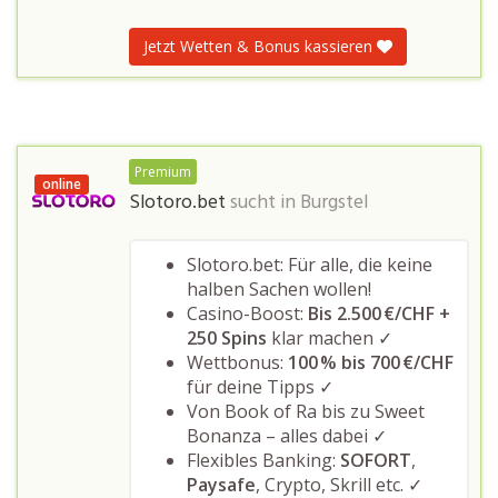
Jetzt Wetten & Bonus kassieren
Premium
online
Slotoro.bet
sucht in
Burgstel
Slotoro.bet: Für alle, die keine
halben Sachen wollen!
Casino-Boost:
Bis 2.500 €/CHF +
250 Spins
klar machen ✓
Wettbonus:
100 % bis 700 €/CHF
für deine Tipps ✓
Von Book of Ra bis zu Sweet
Bonanza – alles dabei ✓
Flexibles Banking:
SOFORT
,
Paysafe
, Crypto, Skrill etc. ✓