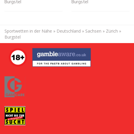
Burgstel
Burgstel
Sportwetten in der Nähe
»
Deutschland
»
Sachsen
»
Zürich
»
Burgstel