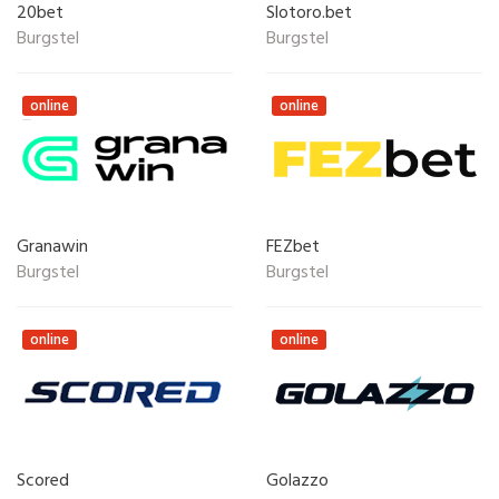
20bet
Slotoro.bet
Burgstel
Burgstel
online
online
Granawin
FEZbet
Burgstel
Burgstel
online
online
Scored
Golazzo