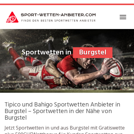
Skip to main content
Togg
Sportwetten in
Burgstel
Tipico und Bahigo Sportwetten Anbieter in
Burgstel – Sportwetten in der Nähe von
Burgstel
Jetzt Sportwetten in und aus Burgstel mit Gratiswette