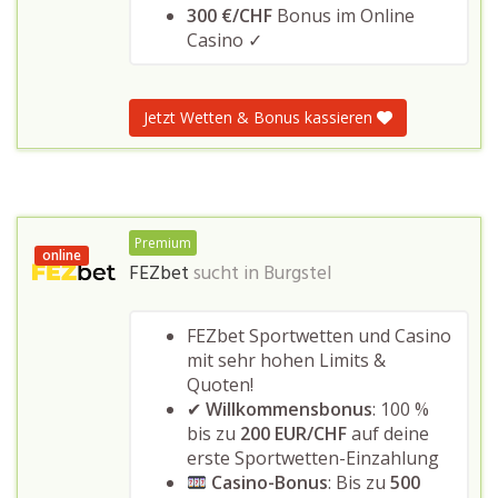
300 €/CHF
Bonus im Online
Casino ✓
Jetzt Wetten & Bonus kassieren
Premium
online
FEZbet
sucht in
Burgstel
FEZbet Sportwetten und Casino
mit sehr hohen Limits &
Quoten!
✔
Willkommensbonus
: 100 %
bis zu
200 EUR/CHF
auf deine
erste Sportwetten-Einzahlung
Casino-Bonus
: Bis zu
500