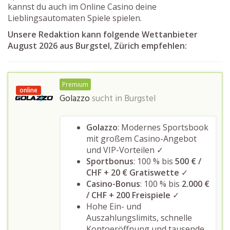
kannst du auch im Online Casino deine
Lieblingsautomaten Spiele spielen.
Unsere Redaktion kann folgende Wettanbieter
August 2026 aus Burgstel, Zürich empfehlen:
Premium
online
Golazzo
sucht in
Burgstel
Golazzo
: Modernes Sportsbook
mit großem Casino-Angebot
und VIP-Vorteilen ✓
Sportbonus
: 100 % bis
500 € /
CHF + 20 € Gratiswette
✓
Casino-Bonus
: 100 % bis
2.000 €
/ CHF + 200 Freispiele
✓
Hohe Ein- und
Auszahlungslimits, schnelle
Kontoeröffnung und tausende