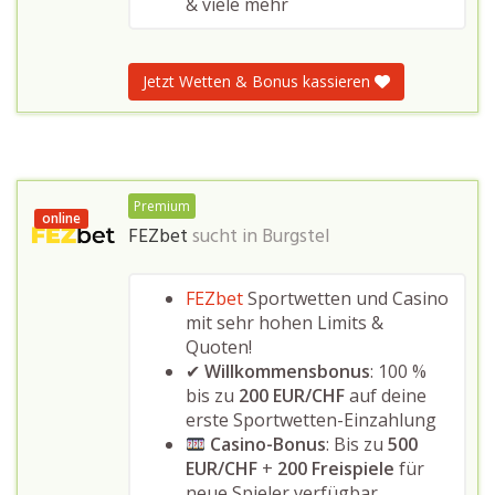
& viele mehr
Jetzt Wetten & Bonus kassieren
Premium
online
FEZbet
sucht in
Burgstel
FEZbet
Sportwetten und Casino
mit sehr hohen Limits &
Quoten!
✔
Willkommensbonus
: 100 %
bis zu
200 EUR/CHF
auf deine
erste Sportwetten-Einzahlung
Casino-Bonus
: Bis zu
500
EUR/CHF
+
200 Freispiele
für
neue Spieler verfügbar