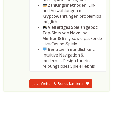
Zahlungsmethoden
: Ein-
und Auszahlungen mit
Kryptowährungen
problemlos
möglich
Vielfältiges Spielangebot
:
Top-Slots von
Novoline,
Merkur & Bally
sowie packende
Live-Casino-Spiele
Benutzerfreundlichkeit
:
Intuitive Navigation &
modernes Design für ein
reibungsloses Spielerlebnis
Jetzt Wetten & Bonus kassieren