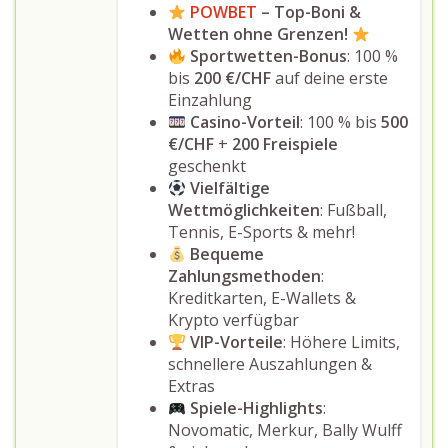
POWBET
– Top-Boni &
Wetten ohne Grenzen!
Sportwetten-Bonus
: 100 %
bis
200 €/CHF
auf deine erste
Einzahlung
Casino-Vorteil
: 100 % bis
500
€/CHF
+
200 Freispiele
geschenkt
Vielfältige
Wettmöglichkeiten
: Fußball,
Tennis, E-Sports & mehr!
Bequeme
Zahlungsmethoden
:
Kreditkarten, E-Wallets &
Krypto verfügbar
VIP-Vorteile
: Höhere Limits,
schnellere Auszahlungen &
Extras
Spiele-Highlights
:
Novomatic, Merkur, Bally Wulff