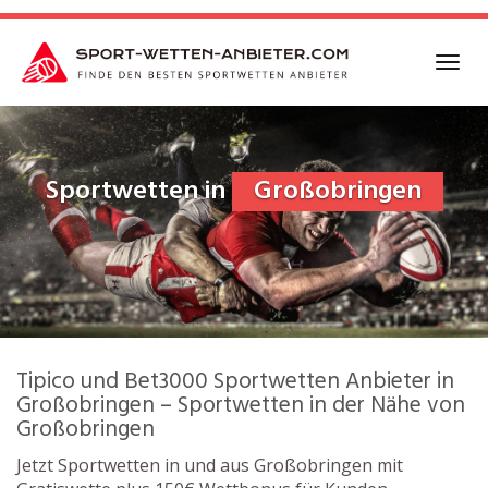
Skip to main content
Togg
Sportwetten in
Großobringen
Tipico und Bet3000 Sportwetten Anbieter in
Großobringen – Sportwetten in der Nähe von
Großobringen
Jetzt Sportwetten in und aus Großobringen mit