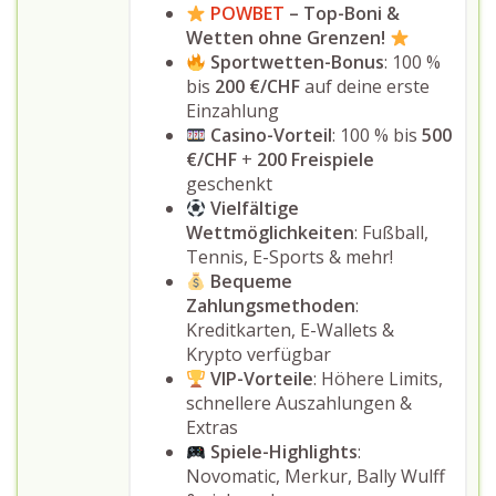
POWBET
– Top-Boni &
Wetten ohne Grenzen!
Sportwetten-Bonus
: 100 %
bis
200 €/CHF
auf deine erste
Einzahlung
Casino-Vorteil
: 100 % bis
500
€/CHF
+
200 Freispiele
geschenkt
Vielfältige
Wettmöglichkeiten
: Fußball,
Tennis, E-Sports & mehr!
Bequeme
Zahlungsmethoden
:
Kreditkarten, E-Wallets &
Krypto verfügbar
VIP-Vorteile
: Höhere Limits,
schnellere Auszahlungen &
Extras
Spiele-Highlights
:
Novomatic, Merkur, Bally Wulff