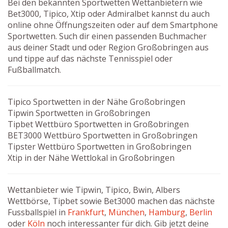
Bei den bekannten Sportwetten Wettanbietern wie
Bet3000, Tipico, Xtip oder Admiralbet kannst du auch
online ohne Öffnungszeiten oder auf dem Smartphone
Sportwetten. Such dir einen passenden Buchmacher
aus deiner Stadt und oder Region Großobringen aus
und tippe auf das nächste Tennisspiel oder
Fußballmatch.
Tipico Sportwetten in der Nähe Großobringen
Tipwin Sportwetten in Großobringen
Tipbet Wettbüro Sportwetten in Großobringen
BET3000 Wettbüro Sportwetten in Großobringen
Tipster Wettbüro Sportwetten in Großobringen
Xtip in der Nähe Wettlokal in Großobringen
Wettanbieter wie Tipwin, Tipico, Bwin, Albers
Wettbörse, Tipbet sowie Bet3000 machen das nächste
Fussballspiel in
Frankfurt
,
München
,
Hamburg
,
Berlin
oder
Köln
noch interessanter für dich. Gib jetzt deine