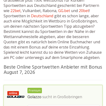
Gratiswette plus 150€ Wettbonus für Kunden
Sportwetten aus Deutschland geschenkt bei Partnern
wie
22bet
, Vulkanbet, Rabona,
GG.bet
und
20bet
!
Sportwetten in
Deutschland
gibt es schon lange, aber
auch eine Möglichkeit im Wettbüro in Großobringen,
um deinen nächsten Sportwetten Tipp abzugeben?
Bestimmt kannst du Sportwetten in der Nähe in der
Wettannahmestelle abgeben, aber die besseren
Quoten gibt es natürlich beim Online Buchmacher und
das mit einem Bonus auf deine erste Einzahlung.
Spielend leicht kannst du so deine Wetten von Zuhause
am PC oder unterwegs auf dem Smartphone abgeben.
Beste Online Sportwetten Anbieter mit Bonus
August 7, 2026
Premium
online
Golazzo
sucht in
Großobringen